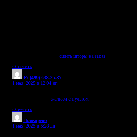
стилю.
Креативные шторы на заказ, воплощая ваши идеи.
Доступные цены на шторы на заказ, с доставкой по
Москве и регионам.
Элегантные шторы на заказ, от ведущих дизайнеров.
Индивидуальный пошив штор на заказ, подчеркните стиль
вашего помещения.
Создание уникальных штор для любой комнаты, от
профессиональных мастеров.
Эксклюзивные ткани для пошива штор, под любой стиль.
сшить шторы на заказ
сшить шторы на заказ
. прокарниз
Ответить
+7 (499) 638-25-37
:
1 мая, 2025 в 12:04 дп
Автоматические жалюзи с дистанционным управлением
жалюзи с пультом
жалюзи с пультом
. +7 (499) 638-25-37
Ответить
Прокарниз
:
1 мая, 2025 в 5:28 дп
Выбирайте жалюзи с пультом — уют и стиль в одном