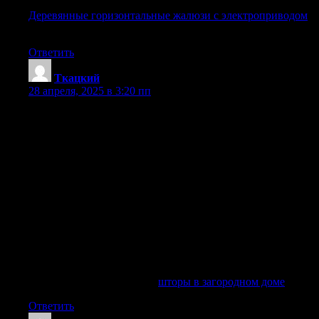
Деревянные горизонтальные жалюзи с электроприводом
Деревянные горизонтальные жалюзи с электроприводом
.
Prokarniz
Ответить
Ткацкий
:
28 апреля, 2025 в 3:20 пп
Идеи для штор в загородном доме, при помощи красивых
штор, советы по выбору штор для дачи, эстетика и
комфорт, максимальная функциональность, современные
материалы для штор, шторы для защиты от солнца,
модные тренды в шторном дизайне, выбираем шторы для
загородной гостиной, примеры оформления окон с
шторами, стильные шторы из льна и холста, удобные
системы управления шторами, гармония штор и мебели,
шторы как часть интерьера, создайте атмосферу с
подходящими шторами, выбор стильных штор для
загородного дома, сравнение видов штор для дачи,
подчеркните архитектуру дома с помощью штор, шторы
для зимнего уюта в загородном доме
шторы в загородном доме
шторы в загородном доме
.
Ответить