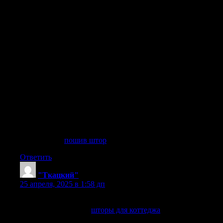
Пошив штор с индивидуальным подходом, оформляйте
заказ онлайн..
Мастера по пошиву штор, гарантия соответствия..
Премиум пошив штор для интерьера, с бесплатной
доставкой..
Пошив штор с профессиональным монтажом, по разумной
цене..
Индивидуальный дизайн штор, с индивидуальным
подходом..
Эксклюзивный дизайн штор, с современными
технологиями..
Профессиональный пошив штор, с гарантией
долговечности..
Создаем шторы, которые преобразят ваш интерьер, с
бесплатной консультацией..
пошив штор
пошив штор
. +7 (499) 460-69-87
Ответить
"Ткацкий"
:
25 апреля, 2025 в 1:58 дп
Эксклюзивные шторы для загородных домов
шторы для коттеджа
шторы для коттеджа
.