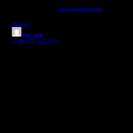
Создайте уникальные шторы на заказ
сшить шторы на заказ
сшить шторы на заказ
. +7 (499) 460-
69-87
Ответить
bbw_nhoi
:
22 мая, 2025 в 11:34 пп
Erotic bbw dolls – your new passion, on our website.
Advantages of bbw dolls, to make the right choice.
Review of the best bbw sex dolls on the market, come in.
BBW sex doll buying guide, to get a quality product.
BBW sex doll – the perfect gift, for any preference.
BBWs are not only dolls, they are pleasure, don’t forget to
check out.
Get the most out of your bbw sex doll, only with us.
BBWs in the world of sex toys: what you need to know, make
the right choice.