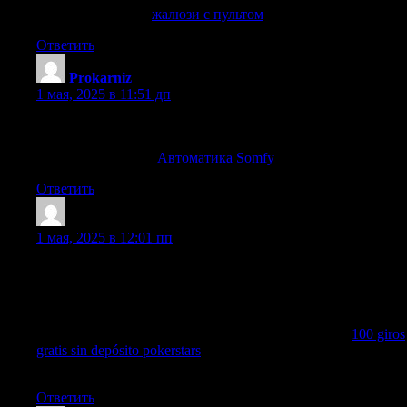
жалюзи с пультом
жалюзи с пультом
. Прокарниз
Ответить
Prokarniz
:
1 мая, 2025 в 11:51 дп
Эффективные решения автоматизации для вашего
пространства
Автоматика Somfy
Автоматика Somfy
. Prokarniz
Ответить
Larryquosy
:
1 мая, 2025 в 12:01 пп
¡Hola estrategas de las apuestas!
Los giros gratis EspaГ±a son una forma fantГЎstica de explorar
el catГЎlogo de tragamonedas. Solo crea tu cuenta y comienza a
girar. ВЎSin restricciones!
Regalo de 100 euros gratis sin deposito por registro —
100 giros
gratis sin depósito pokerstars
.
¡Que tengas magníficas ganancias sorprendentes !
Ответить