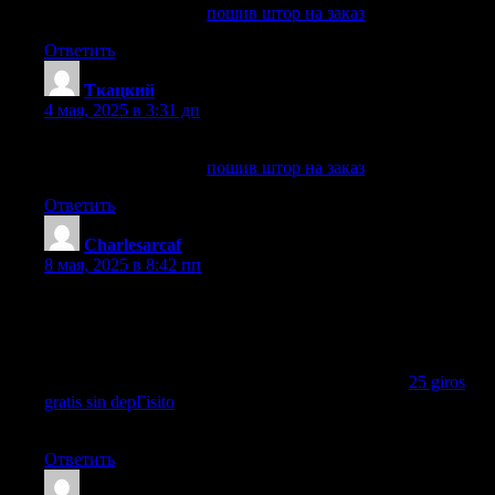
пошив штор на заказ
пошив штор на заказ
.
Ответить
Ткацкий
:
4 мая, 2025 в 3:31 дп
Мастерская по пошиву штор
пошив штор на заказ
пошив штор на заказ
.
Ответить
Charlesarcaf
:
8 мая, 2025 в 8:42 пп
¡Hola buscadores de emociones !
Los giros gratis EspaГ±a estГЎn disponibles todo el aГ±o en
plataformas seleccionadas. Son una excelente forma de conocer
el catГЎlogo sin coste. ВЎIdeal para jugadores nuevos!вЂ‹
Explora nuevas tragamonedas y gana sin riesgo con
25 giros
gratis sin depГіsito
.
¡Que tengas magníficas triunfos !
Ответить