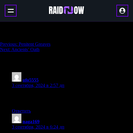
100,000 Steps
Навигация
Previous:
Penitent Greaves
Next:
Ancients’ Oath
по
записям
134 thoughts on “
100,000 Steps
”
ufo5555
:
3 сентября, 2024 в 2:57 дп
Hi, just wanted to say, I liked this blog post. It
was funny. Keep on posting!
Ответить
naga169
:
3 сентября, 2024 в 6:24 дп