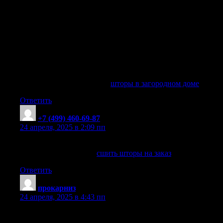
для загородного дома, стильные решения для штор,
выбираем шторы для загородной гостиной, шторные
решения для больших окон, шторы из натуральных тканей,
современные механизмы для штор, стили штор для
различных комнат, украшение окон штором, создайте
атмосферу с подходящими шторами, выбор стильных штор
для загородного дома, плюсы и минусы разных видов
штор, подчеркните архитектуру дома с помощью штор,
подбираем шторы под сезон
шторы в загородном доме
шторы в загородном доме
.
Ответить
+7 (499) 460-69-87
:
24 апреля, 2025 в 2:09 пп
Гибкий подход к заказу штор
сшить шторы на заказ
сшить шторы на заказ
. Ткацкий
Ответить
прокарниз
:
24 апреля, 2025 в 4:43 пп
Лучшие деревянные жалюзи с электроприводом на рынке
Деревянные горизонтальные жалюзи с электроприводом