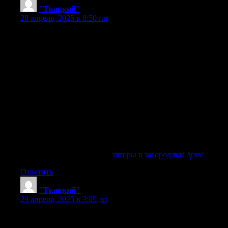
"Ткацкий"
:
28 апреля, 2025 в 8:50 пп
Обзоры шторных решений для загородных домов, при
помощи красивых штор, советы по выбору штор для дачи,
стильный дизайн штор, стиль и удобство, современные
материалы для штор, эффективные шторы для загородного
дома, стильные решения для штор, как подобрать шторы
для спальни в доме за городом, примеры оформления окон
с шторами, шторы из натуральных материалов для уюта,
автоматические шторы для загородного дома, стили штор
для различных комнат, украшение окон штором,
обеспечьте комфорт с нашими шторами, выбор стильных
штор для загородного дома, плюсы и минусы разных
видов штор, создайте уют с помощью уникальных штор,
подбираем шторы под сезон
шторы в загородном доме
шторы в загородном доме
.
Ответить
"Ткацкий"
:
29 апреля, 2025 в 3:05 дп
Пошив штор на любой вкус, выберите..
Пошив штор для вашего дома, по доступным ценам..