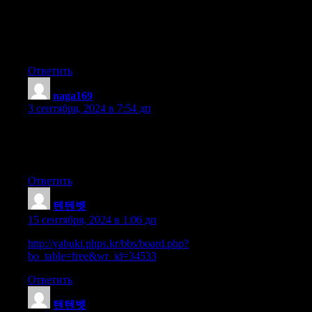
Hey There. I found your blog the usage of msn. This is a really
neatly written article. I’ll be sure to bookmark
it and come back to read extra of your useful info.
Thanks for the post. I’ll certainly comeback.
Ответить
naga169
:
3 сентября, 2024 в 7:54 дп
Hi there to all, how is everything, I think every one is
getting more from this web site, and your
views are nice in favor of new people.
Ответить
텐텐벳
:
15 сентября, 2024 в 1:06 дп
http://yabuki.phps.kr/bbs/board.php?
bo_table=free&wr_id=34533
Ответить
텐텐벳
: