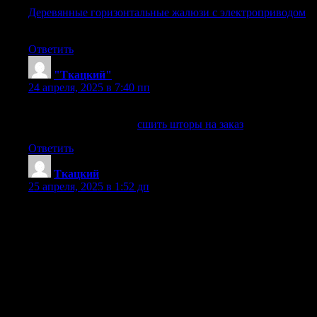
Деревянные горизонтальные жалюзи с электроприводом
.
Прокарниз
Ответить
"Ткацкий"
:
24 апреля, 2025 в 7:40 пп
Роскошные шторы для любого интерьера
сшить шторы на заказ
сшить шторы на заказ
. «Ткацкий»
Ответить
Ткацкий
:
25 апреля, 2025 в 1:52 дп
Индивидуальный пошив штор, обратитесь..
Идеальные шторы на заказ, от профессионалов..
Пошив штор на заказ, с использованием лучших тканей..
Дизайнерские шторы на заказ, звоните сейчас..
Быстрый пошив штор, на любой вкус..
Пошив штор премиум-класса, по выгодным ценам..
Создаем шторы мечты, Пускай ваш дом засияет..
Пошив штор на заказ, от ведущих мастеров..
Эксклюзивные шторы на заказ, для элитных интерьеров..