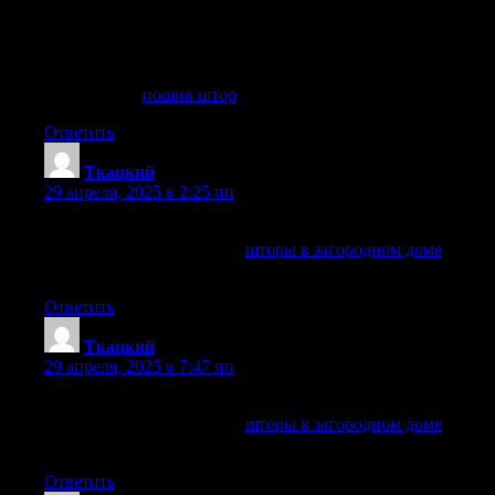
Эксклюзивный дизайн штор, подчеркивающих ваш стиль..
Профессиональный пошив штор, от лучших мастеров..
Индивидуальные шторы на заказ, с бесплатной
консультацией..
пошив штор
пошив штор
. «Ткацкий»
Ответить
Ткацкий
:
29 апреля, 2025 в 2:25 пп
Эксклюзивные решения для штор в загородных домах
шторы в загородном доме
шторы в загородном доме
.»Ткацкий»
Ответить
Ткацкий
:
29 апреля, 2025 в 7:47 пп
Уютные шторы для загородной дачи
шторы в загородном доме
шторы в загородном доме
.+7
(499) 460-69-87
Ответить