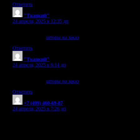
Ответить
"Ткацкий"
:
24 апреля, 2025 в 12:35 дп
Роскошные шторы на заказ для изысканных интерьеров
шторы на заказ
шторы на заказ
. +7 (499) 460-69-87
Ответить
"Ткацкий"
:
24 апреля, 2025 в 6:14 дп
Эксклюзивные решения для штор на заказ
шторы на заказ
шторы на заказ
. «Ткацкий»
Ответить
+7 (499) 460-69-87
:
24 апреля, 2025 в 7:26 дп
Лучшие шторы для спокойствия и уюта, используя шторы,
лучшие материалы для штор в загородных домах,
стильный дизайн штор, максимальная функциональность,
современные материалы для штор, эффективные шторы