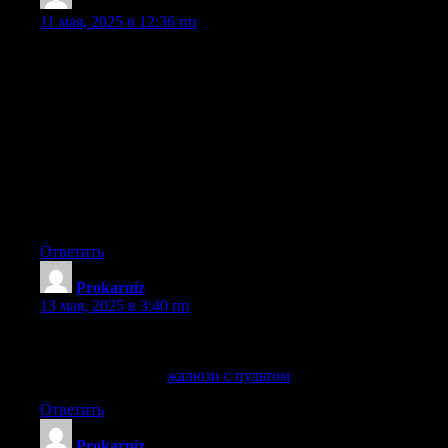
Randyriche
:
11 мая, 2025 в 12:36 пп
¡Hola, seguidores de los juegos de azar!
Aprovechar los 10 euros gratis sin depГіsito es una forma genial
de probar nuevos casinos.
Casino Gran Madrid: bono de 10в‚¬ gratis —
п»їhttps://www.youtube.com/watch?v=DvFWSMyjao4
Aprovecha la promociГіn de casino 10в‚¬ gratis y comienza a
jugar sin riesgos. Esta oferta es ideal para quienes desean probar
suerte sin comprometer su presupuesto. RegГ­strate y descubre
todo lo que el casino tiene para ofrecerte.
¡Que tengas excelentes beneficios !
Ответить
Prokarniz
:
13 мая, 2025 в 3:40 пп
Облегчите жизнь с жалюзи с пультом — современно и
удобно
жалюзи с пультом
жалюзи с пультом
. прокарниз
Ответить
Prokarniz
: