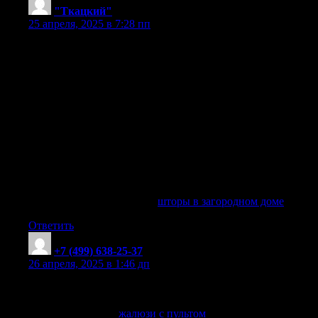
"Ткацкий"
:
25 апреля, 2025 в 7:28 пп
Лучшие шторы для спокойствия и уюта, создайте уют,
подбираем шторы для загородного дома, теплота и уют,
стиль и удобство, натуральные ткани для штор,
эффективные шторы для загородного дома, идеи дизайна
штор, лучшие шторы для кухни в загородном доме,
примеры оформления окон с шторами, стильные шторы из
льна и холста, удобные системы управления шторами,
стили штор для различных комнат, украшение окон
штором, обеспечьте комфорт с нашими шторами, тренды в
шторном дизайне 2025, сравнение видов штор для дачи,
используйте шторы для зонирования пространства, идеи
сезонного оформления окон
шторы в загородном доме
шторы в загородном доме
.
Ответить
+7 (499) 638-25-37
:
26 апреля, 2025 в 1:46 дп
Элегантные жалюзи с пультом для вашего дизайнерского
решения
жалюзи с пультом
жалюзи с пультом
. Prokarniz