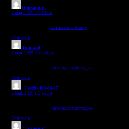
Прокарниз
:
1 мая, 2025 в 5:19 пп
Управление домом одним нажатием с Somfy
Автоматика Somfy
Автоматика Somfy
. Прокарниз
Ответить
Ткацкий
:
1 мая, 2025 в 11:40 пп
Функциональные шторы для загородных коттеджей
шторы для коттеджа
шторы для коттеджа
.
Ответить
+7 (499) 460-69-87
:
2 мая, 2025 в 5:16 дп
Элегантные шторы для дома за городом
шторы для коттеджа
шторы для коттеджа
.
Ответить
"Ткацкий"
: