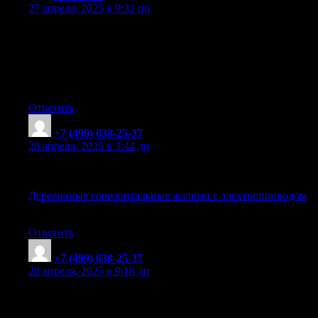
27 апреля, 2025 в 9:32 пп
Автоматические жалюзи с мотором: комфорт и
безопасность
моторизированные жалюзи
[url=https://motorzhaluzi.ru/]моторизированные жалюзи[/url]
. +7 (499) 638-25-37
Ответить
+7 (499) 638-25-37
:
28 апреля, 2025 в 3:44 дп
Элегантные деревянные жалюзи с электроприводом
Деревянные горизонтальные жалюзи с электроприводом
Деревянные горизонтальные жалюзи с электроприводом
.
прокарниз
Ответить
+7 (499) 638-25-37
:
28 апреля, 2025 в 9:18 дп
Обновите интерьер с деревянными жалюзи с
электроприводом