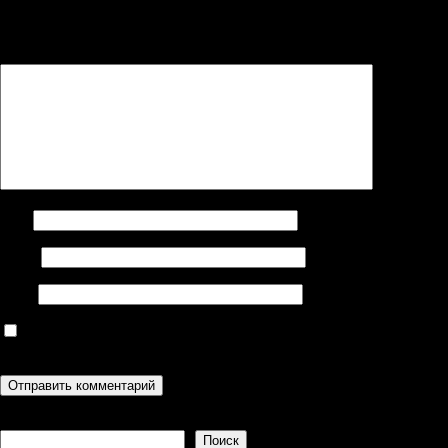
Ваш адрес email не будет опубликован.
Обязательные поля
помечены
*
Комментарий
*
Имя
Email
Сайт
Сохранить моё имя, email и адрес сайта в этом браузере для
последующих моих комментариев.
Поиск
Поиск