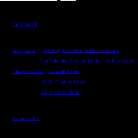
Recent Posts
Hello world!
Recent Comments
накрутка пф
к
Whining Aix’s Mire 100% Exploration
JustinRoure
к
The Voidspire Raid and Mythic+ 10 Key Bundle
Claire Zazozdor
к
Arcanite Ripper
Davidboymn
к
BDO Alchemy Boost
PatrickIdiop
к
Abyss Worm Mount
Archives
Январь 2023
Categories