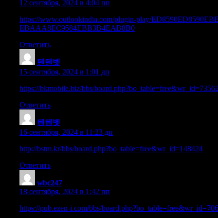
12 сентября, 2024 в 4:04 пп
https://www.outlookindia.com/plugin-play/ED8590
EBAAA8EC9584EBB3B4EAB8B0
Ответить
텐텐벳
:
15 сентября, 2024 в 1:01 дп
https://bkmobile.biz/bbs/board.php?bo_table=free&wr_id=7356
Ответить
텐텐벳
:
16 сентября, 2024 в 11:23 дп
http://bstm.kr/bbs/board.php?bo_table=free&wr_id=148424
Ответить
wbc247
:
18 сентября, 2024 в 1:42 пп
https://pub.ezen-i.com/bbs/board.php?bo_table=free&wr_id=70