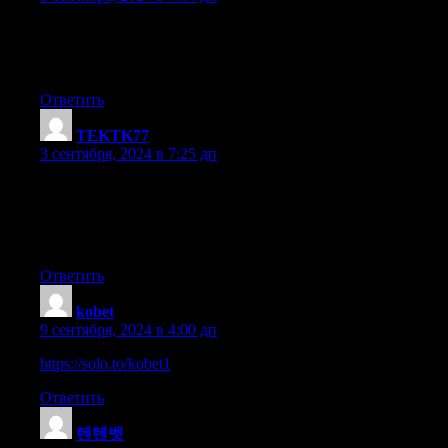
Thanks for one’s marvelous posting! I seriously enjoyed reading 
be a great author. I will always bookmark your blog and will
often come back in the future. I want to encourage you continue
Ответить
TEKTK77
:
3 сентября, 2024 в 7:25 дп
That is very interesting, You are a very
professional blogger. I’ve joined your feed and sit up for in the h
Additionally, I have shared your site in my social
networks
Ответить
kobet
:
9 сентября, 2024 в 4:00 дп
https://solo.to/kobet1
Ответить
텐텐벳
: