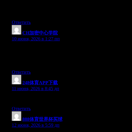
Цитаты русских писателей. Лучшие цитаты для инстагра
Цитаты о поступках. Мир прекрасен цитаты. Цитаты о язы
Ответить
CH加密中心学院
:
10 июня, 2026 в 1:27 пп
把它和Coursera、Udemy等在线教育平台做个对比：
什么都不收——免费加入、自由发言。民间社群的价值不在于
正规课程灵活的地方。
Ответить
248体育APP下载
:
11 июня, 2026 в 8:45 дп
Right now it sounds like Expression Engine is the best blogging 
Ответить
888体育世界杯买球
:
12 июня, 2026 в 5:59 дп