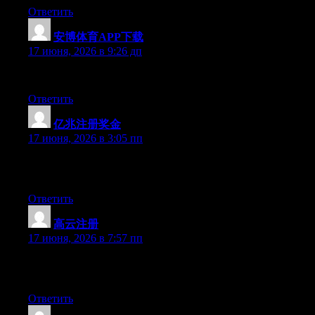
Ответить
安博体育APP下载
:
17 июня, 2026 в 9:26 дп
Excellent article. Keep writing such kind of information on your s
Ответить
亿兆注册奖金
:
17 июня, 2026 в 3:05 пп
Just desire to say your article is as amazing. The clarity in your
forthcoming post. Thanks a million and please keep up the enjo
Ответить
高云注册
:
17 июня, 2026 в 7:57 пп
Simply want to say your article is as amazing. The clarity in you
with forthcoming post. Thanks a million and please keep up the
Ответить