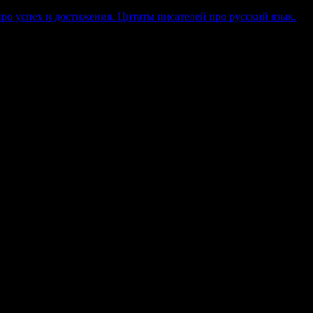
ро успех и достижения. Цитаты писателей про русский язык.
么都没有，只有一个社群和一堆链接。但正因为它什么都没有，所以它也
以在群里问“有人用过XX工具吗”，可能很快得到回复。这是它比
e using on your blog?