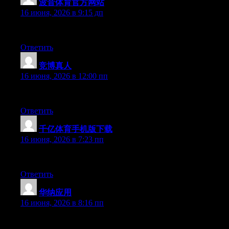
波音体育官方网站
:
16 июня, 2026 в 9:15 дп
Right now it seems like Expression Engine is the best blogging p
Ответить
竞博真人
:
16 июня, 2026 в 12:00 пп
Right now it looks like Movable Type is the best blogging platfo
Ответить
千亿体育手机版下载
:
16 июня, 2026 в 7:23 пп
Right now it appears like BlogEngine is the top blogging platfor
Ответить
华纳应用
:
16 июня, 2026 в 8:16 пп
Right now it looks like Drupal is the best blogging platform avai