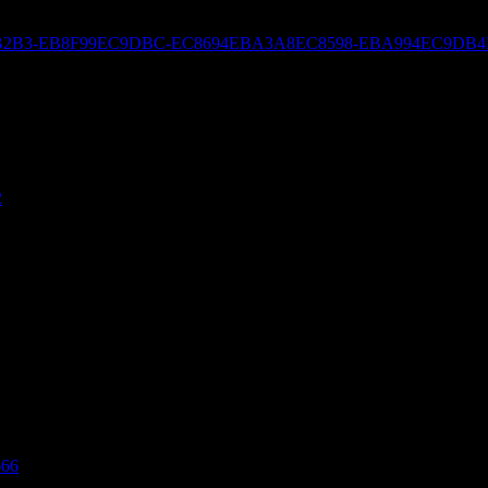
ED8590EBB2B3-EB8F99EC9DBC-EC8694EBA3A8EC8598-EBA994EC
2
666