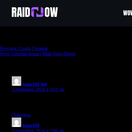
WOW
Adventure Rank Boosting
Навигация
Previous:
Candy Farming
Next:
Genshin Impact Main Story Boost
по
записям
245 thoughts on “
Adventure Rank Boosting
naga169 slot
:
3 сентября, 2024 в 3:53 дп
Asking questions are really fastidious thing if you are not
understanding something fully, however this post presents good 
Ответить
naga169
:
3 сентября, 2024 в 7:04 дп