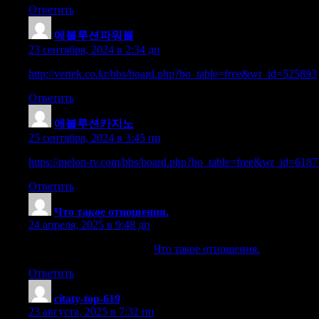
Ответить
에볼루션파워볼
:
23 сентября, 2024 в 2:34 дп
http://vertek.co.kr/bbs/board.php?bo_table=free&wr_id=525893
Ответить
에볼루션카지노
:
25 сентября, 2024 в 3:45 пп
https://melon-tv.com/bbs/board.php?bo_table=free&wr_id=6187
Ответить
Что такое отношения.
:
24 апреля, 2025 в 9:48 дп
Абьюзивные отношения.
Что такое отношения.
Красный фла
Ответить
citaty-top-619
:
23 августа, 2025 в 7:32 пп