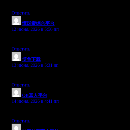
Hello there, You’ve done an incredible job. I’ll definitely digg 
Ответить
懂球帝综合平台
:
12 июня, 2026 в 5:56 пп
Hi there, You’ve performed an incredible job. I’ll certainly digg 
Ответить
博鱼下载
:
13 июня, 2026 в 5:31 дп
Hey there, You’ve performed a fantastic job. I’ll certainly digg i
Ответить
OB真人平台
:
14 июня, 2026 в 4:41 пп
Hey there, You’ve done an incredible job. I will definitely digg 
Ответить