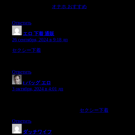
no matter how small.
オナホ おすすめ
Whether it’s happening
to your child or a child you know,
Ответить
エロ 下着 通販
:
26 сентября, 2024 в 9:18 дп
セクシー下着
the village of Garzón has lately become a hub for
multidisciplinary artists thanks to Campo,an incubator and non-
profit that brings creatives to this still-rural corner of Uruguay.
Ответить
t バッグ エロ
:
3 октября, 2024 в 4:01 дп
it’s already getting even easier to get there,thanks to Delta Air
Lines’ brand-new routes from Hawaii to Tokyo plus flights that
resumed this fall from Los Angeles.
セクシー下着
Ответить
ダッチワイフ
: