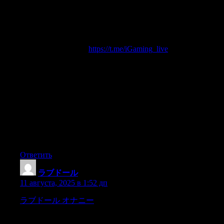
• Только лицензированные LIVE-казино
• Рабочие зеркала 24/7
• Анализ стратегий для рулетки/блэкджека
• ПРОМОКОДЫ с фриспинами
Регистрируйся > Играй в live-дилеров > Выводи BTC!
Выбери свою игру:
https://t.me/iGaming_live
[url=https://t.me/iGaming_live/1070]Live Casino Telegram[/url]
[url=https://t.me/iGaming_live/2500]Бонусы и акции казино в
Live Casino[/url]
[url=https://t.me/iGaming_live/3170]Вывод денег из казино –
Live Casino[/url]
[url=https://t.me/iGaming_live/2980]Безопасные казино –
только в Live Casino[/url]
[url=https://t.me/iGaming_live/870]Официальный Telegram
канал Live Casino[/url]
Ответить
ラブドール
:
11 августа, 2025 в 1:52 дп
ラブドール オナニー
H?n ei hyp?nnyt heti vuoteeseen,koska
sen keskell? oli somastij?rjestettyn? ryhm??n kolme py?re?t?
piikkist? hedelm??.