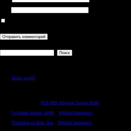
Сайт
Сохранить моё имя, email и адрес сайта в этом браузере для
последующих моих комментариев.
Поиск
Поиск
Recent Posts
Hello world!
Recent Comments
GilbertAcads
к
P5S-P8S Abyssos Savage Raid
Lychshie karnizi_pjSR
к
Wishful Ignorance
Narkolog na dom_tloa
к
Wishful Ignorance