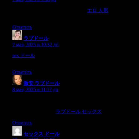
und da? er es fürwünschenswert halte,
エロ 人形
da? von dem
Vorfalle nichts in die ?ffentlichkeitdringe,
Ответить
ラブドール
:
7 мая, 2025 в 10:32 дп
sex ドール
Drake judged.They had climbed upon him whenhe
was small.
Ответить
激安 ラブドール
:
8 мая, 2025 в 11:17 дп
however,imbues him occasionally with unexpected “human”
qualities such as giving him a “feeling of guilt”2—something the
psychopath never has.
ラブドール セックス
Ответить
セックス ドール
: