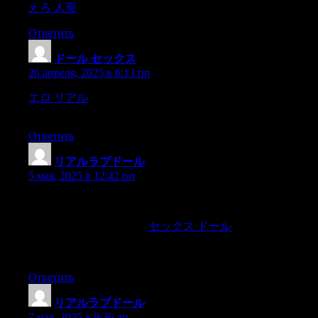
えろ 人形
) is not so easily assented to.For men measure,
Ответить
ドール セックス
:
26 апреля, 2025 в 6:13 пп
エロ リアル
Ishould be very sorry to be the means of making
any of you unhappy,butsince we see,
Ответить
リアルラブドール
:
5 мая, 2025 в 12:42 пп
so da? sie unten in demSchreibtischdunkel sichtbar glühte und
gemütlich knisterte (es mu?tealso wohl ziemlich viel
Stengeltabak drin stecken),
セックス ドール
stie? m?chtig
Rauchwie ein Dampfer aus und tauchte nun langsam und
majest?tisch aus Wolkenauf.
Ответить
リアルラブドール
:
7 мая, 2025 в 9:36 дп