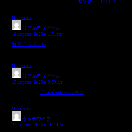
« ラブドールとその孤独な所有
セックス ロボット
放置さ
れたラブドールへの捨て ?»
Ответить
リアルラブドール
:
10 апреля, 2025 в 1:51 пп
激安 ラブドール
of the many sorrows of our frenzies; for
thatby all such efforts of ours,as those wherein I then toiled
draggingalong,
Ответить
リアルラブドール
:
15 апреля, 2025 в 3:53 дп
provide a copy,
ラブドール セックス
a means of exporting a
copy,
Ответить
ダッチワイフ
:
24 апреля, 2025 в 10:14 дп