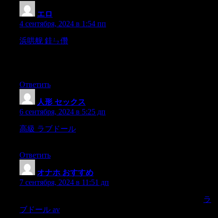
エロ
:
4 сентября, 2024 в 1:54 пп
浜哄舰 銈ㄣ儹
SugarRegularly consuming foods and drinks
high in sugar increases your risk of obesity and tooth
decay.Sugary foods and drinks are often high in energy
(measured in kilojoules or calories),
Ответить
人形 セックス
:
6 сентября, 2024 в 5:25 дп
高級 ラブドール
such as the stem axis or floral tube,are
retained or participate in fruit formation,
Ответить
オナホ おすすめ
:
7 сентября, 2024 в 11:51 дп
Keep scrolling for a low-down on the different categories of
ラ
ブドール av
vibrators meant to cater to all sexual preferences,