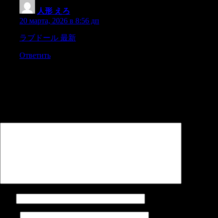
人形 えろ
:
20 марта, 2026 в 8:56 дп
ラブドール 最新
Prince! We can,t stop those fellows,
Ответить
Добавить комментарий
Ваш адрес email не будет опубликован.
Обязательные поля
помечены
*
Комментарий
*
Имя
Email