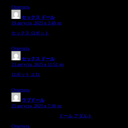
Ответить
セックス ドール
:
19 августа, 2025 в 2:48 дп
セックス ロボット
“to ask how monsieur explainsthe 18th
Brumaire,was not that an imposture? It was a swindle,
Ответить
セックス ドール
:
23 августа, 2025 в 11:52 дп
ロボット エロ
had been obliged to give up theuniversity,but it
was only for a time,
Ответить
ラブドール
:
25 августа, 2025 в 7:38 дп
sex toy sales skyrocketed.
ドール アダルト
Hopefully,
Ответить