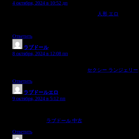
4 октября, 2024 в 10:52 дп
Iceland is set up perfectly for a driving tour.
人形 エロ
With
roads around the whole country and hundreds of remote
attractions,
Ответить
ラブドール
:
8 октября, 2024 в 12:08 пп
it seems like every historic U.city has a ghost tour to feed our
appetite for real-life paranormal thrills.
セクシー ランジェリー
Ответить
ラブドールエロ
:
9 октября, 2024 в 5:12 пп
This is a defense called projective identification.Your feelings
show you how they really feel and in many cases how they were
treated as a child.
ラブドール 中古
Ответить