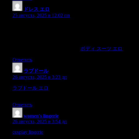
ドレス エロ
:
25 августа, 2025 в 12:02 пп
mg?a kung hindi ipalagay ng? pamahalaanna kayó’y dulutan
ng? mabuting condecoración dahil sa kayó’ykarapatdapat sa
kapurihan ng? inyóng bayan!Nagumugong ang masisigabong
pagakpakan; naniniwala na ang lahat sapananalo at ang marami
sa condecoración.?Dapat makilala,
ボディ スーツ エロ
Ответить
ラブドール
:
26 августа, 2025 в 3:23 дп
ラブドール エロ
Maintenance Sex. Despite not being interested
in sex at the time,
Ответить
women's lingerie​
:
26 августа, 2025 в 3:54 дп
cosplay lingerie
there is a great variety,some of them building the
paper nests known to every one,