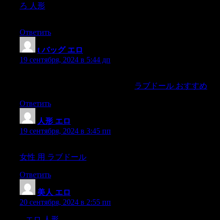
ろ 人形
horrible mess. Furthermore, our society’s lack of
education about female pleasure
Ответить
t バッグ エロ
:
19 сентября, 2024 в 5:44 дп
remembering what goal you are after—resolving a specific
issue,getting an answer to a question,
ラブドール おすすめ
Ответить
人形 エロ
:
19 сентября, 2024 в 3:45 пп
or your flight got delayed for an hour.Life is full of these small,
女性 用 ラブドール
Ответить
美人 エロ
:
20 сентября, 2024 в 2:55 пп
5.
エロ 人形
Schedule sex.