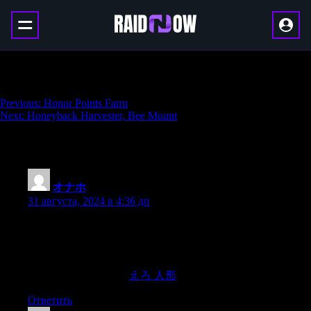
All Dungeons Bundle
Навигация
Previous:
Honor Points Farm
Next:
Honeyback Harvester, Bee Mount
по
записям
56 thoughts on “
All Dungeons Bundle
”
オナホ
:
31 августа, 2024 в 4:36 дп
When Playboy magazine was in its heyday,women’s breasts
reigned suprem But over the past several decades it appears that
the media generally has been paying increasingly
greater attention to the lower region of women’s two dominant
anatomical protrusions.
えろ 人形
Ответить