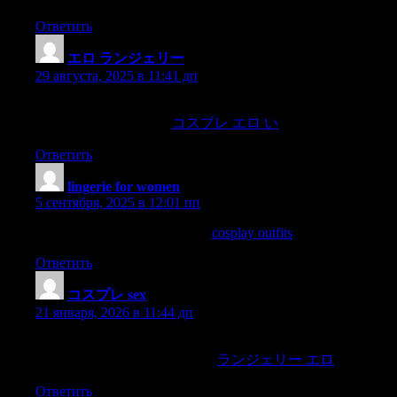
Ответить
エロ ランジェリー
:
29 августа, 2025 в 11:41 дп
?The duke says:“Have you seen anybody else go in there? your
grace,not as I remember,
コスプレ エロ い
Ответить
lingerie for women
:
5 сентября, 2025 в 12:01 пп
place; =—se,= to put one’s self.
cosplay outfits
Ответить
コスプレ sex
:
21 января, 2026 в 11:44 дп
at sa isang gabi nama’y ac; bucas ay sa akin tama angpagsama
sa canya.Nguni’t pakinggan mo,
ランジェリー エロ
Ответить