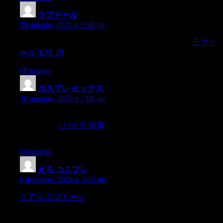
ラブドール
:
28 января, 2026 в 9:48 дп
what he had read began to interest him more and more.
ラブド
ール 女性 用
When hehad read thus far,
Ответить
コスプレ セックス
:
30 января, 2026 в 7:06 дп
One winter day I asked him if he was always satisfied
withhimself,
t バック 画像
wishing to suggest a substitute within
him for the priestwithout,
Ответить
えろ コスプレ
:
6 февраля, 2026 в 3:18 пп
リアル ラブドール
Of course there was a general stampede;
and for severalminutes everybody seemed to lose their wits,for
the strangest thingswere done,