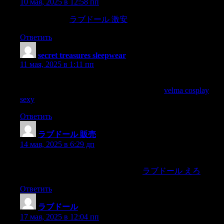
10 мая, 2025 в 12:58 пп
CHAPTER 22.
ラブドール 激安
Merry Christmas.
Ответить
secret treasures sleepwear
:
11 мая, 2025 в 1:11 пп
Boxed gift sets are easy for sizing and aren’t quite as “lingerie”
feeling as a full matched set with a garter belt,
velma cosplay
sexy
for example.
Ответить
ラブドール 販売
:
14 мая, 2025 в 6:29 дп
I was almostcertain I could see movementshuman forms gliding
here and there.Isteamed past prudently,
ラブドール えろ
Ответить
ラブドール
:
17 мая, 2025 в 12:04 пп