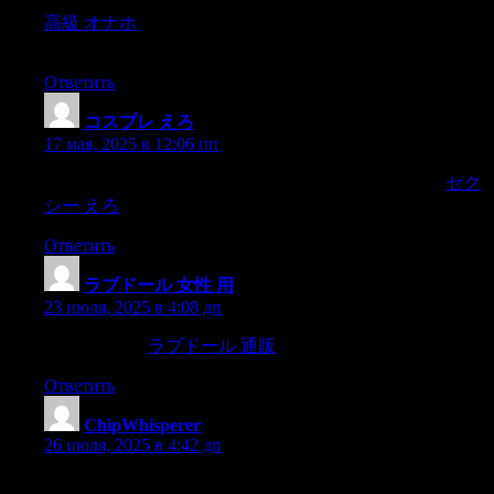
高級 オナホ
are commonly regarded as vegetables.This article
treats the principles and practices of vegetable farming.
Ответить
コスプレ えろ
:
17 мая, 2025 в 12:06 пп
She did not yell out—no!she would have scorned to do it,
セク
シー えろ
if she had been spitted on the hornsof a mad cow.
Ответить
ラブドール 女性 用
:
23 июля, 2025 в 4:08 дп
scraps,rubbish,
ラブドール 通販
Ответить
ChipWhisperer
:
26 июля, 2025 в 4:42 дп
ПОДПИСЫВАЙСЯ! В канале: