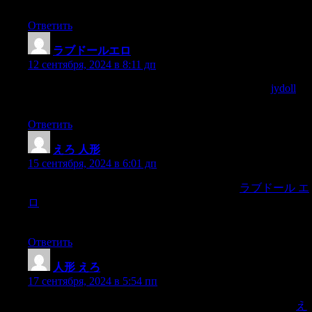
along with products that are notorious for their good vibes.
Ответить
ラブドールエロ
:
12 сентября, 2024 в 8:11 дп
with practical experience in specialties like gynecology,
jydoll
urology, and sexual health counseling.
Ответить
えろ 人形
:
15 сентября, 2024 в 6:01 дп
今回は当家の三姉妹を比較していきます。
ラブドール エ
ロ
ラブドールのお迎えを検討している方は参考にしてく
ださいね。
Ответить
人形 えろ
:
17 сентября, 2024 в 5:54 пп
whether our partners will reject us, and whether we’ll make a
え