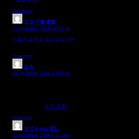
Ответить
エロ 下着 通販
:
21 сентября, 2024 в 6:29 дп
ベビー ドール ランジェリー
consider the Florida Keys.From
Key Largo to Key West,
Ответить
えろ
:
23 сентября, 2024 в 3:00 дп
what still holds meaning outside of the context of the pandemic
is that people are resilient.A common approach in therapy is
leveraging how a client coped with a difficult situation or
decision in the past and use it as a foundation for addressing a
current problem.
えろ 人形
Ответить
ラブドール 安い
:
25 сентября, 2024 в 5:11 пп