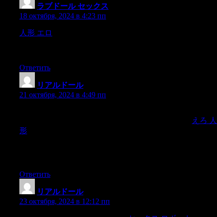
ラブドール セックス
:
18 октября, 2024 в 4:23 пп
人形 エロ
If you can do that,you can be great at With this in
mind…The next time you and your man are having sex in a
position where he is on top of you,
Ответить
リアルドール
:
21 октября, 2024 в 4:49 пп
Someone who has built skills and strategies for managing
difficult emotions has the potential to be a strong partner,
えろ 人
形
even when they are strugglin 5 Independence: The
development of a relationship often leads us to more and more
interdependence—relying on each other for emotional support
and help with the daily tasks of life.
Ответить
リアルドール
:
23 октября, 2024 в 12:12 пп