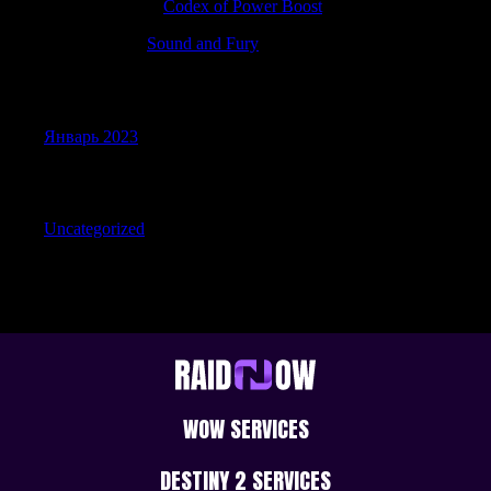
AntonioSwary
к
Codex of Power Boost
Robertneuth
к
Sound and Fury
Archives
Январь 2023
Categories
Uncategorized
WOW SERVICES
DESTINY 2 SERVICES