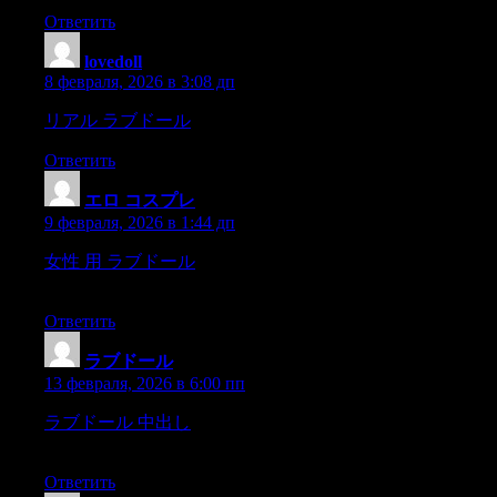
Ответить
lovedoll
:
8 февраля, 2026 в 3:08 дп
リアル ラブドール
lookedup,and said,
Ответить
エロ コスプレ
:
9 февраля, 2026 в 1:44 дп
女性 用 ラブドール
scared expression thatrarely left her and
which made her plain,sickly face yet plainer.
Ответить
ラブドール
:
13 февраля, 2026 в 6:00 пп
ラブドール 中出し
Ahead of the rest and nearer to him ran
adark-haired,remarkably slim,
Ответить