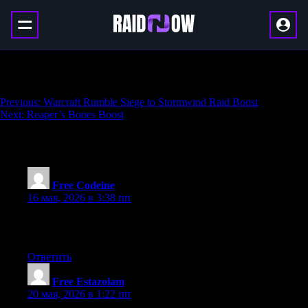
Astrite Farming
Навигация
Previous:
Warcraft Rumble Siege to Stormwind Raid Boost
Next:
Reaper’s Bones Boost
по
записям
3 thoughts on “
Astrite Farming
”
Free Codeine
:
16 мая, 2026 в 3:38 пп
I just found these pages on Monday. Thumbs up! I truly
appreciate this post. Some nice points there.
Ответить
Free Estazolam
:
20 мая, 2026 в 1:22 пп