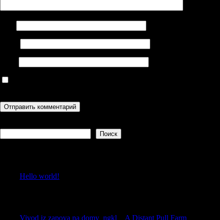
Имя
Email
Сайт
Сохранить моё имя, email и адрес сайта в этом браузере для
последующих моих комментариев.
Поиск
Поиск
Recent Posts
Hello world!
Recent Comments
Vivod iz zapoya na domy_ngkl
к
A Distant Pull Farm