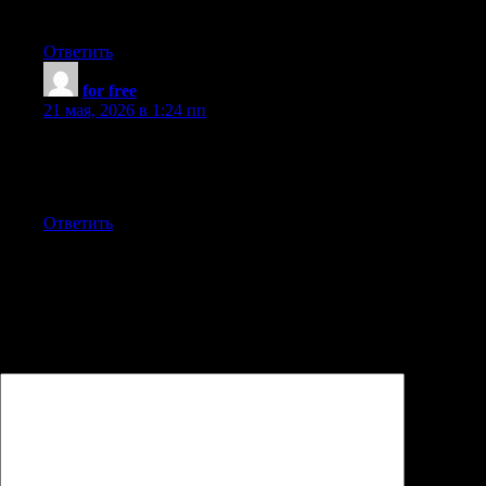
Good job on this article!
Ответить
for free
:
21 мая, 2026 в 1:24 пп
The people who you like are really lucky to have you in their
lives. Thumbs up! I’ve discovered any other page like this. Great
read.
Ответить
Добавить комментарий
Ваш адрес email не будет опубликован.
Обязательные поля
помечены
*
Комментарий
*