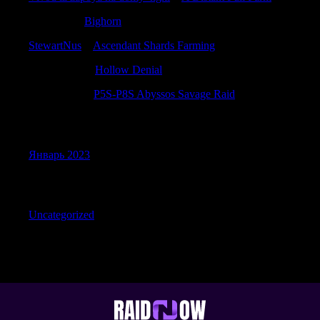
Davidlam
к
Bighorn
StewartNus
к
Ascendant Shards Farming
PatrickIdiop
к
Hollow Denial
StephenPex
к
P5S-P8S Abyssos Savage Raid
Archives
Январь 2023
Categories
Uncategorized