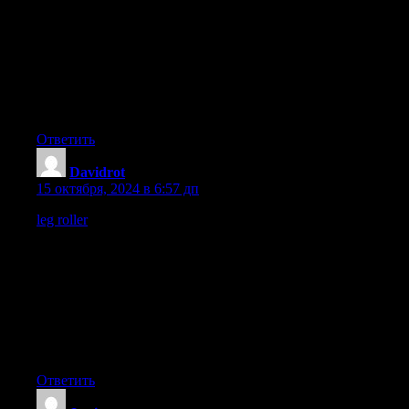
sẽ là lựa chọn không thể bỏ qua.
Kết Luận
Với những ưu điểm vượt trội, ST666 xứng đáng là địa chỉ cá
cược uy tín và an toàn cho tất cả người chơi. Đăng ký ngay hôm
nay để trải nghiệm hệ thống cá cược đẳng cấp và nhận những
ưu đãi hấp dẫn từ ST666!
Ответить
Davidrot
:
15 октября, 2024 в 6:57 дп
leg roller
Over 7 years in development, the Rollga Method™ combines
trigger points, acupressure points, fascial lines, meridians, and
techniques like ART (Active Release Technique), MAT (Muscle
Activation Technique), RPR (Reflexive Performance Reset) and
others to optimize one’s health thru a new system of self care.
Download the Rollga App to learn about & tap into all that
Rollga has to offer!
Ответить