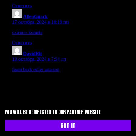
Ответить
AllenGuack
:
17 октября, 2024 в 10:19 пп
скачать kometa
Ответить
DavidRit
:
18 октября, 2024 в 7:54 дп
foam back roller amazon
Over 7 years in development, the Rollga Method™ combines
trigger points, acupressure points, fascial lines, meridians, and
techniques like ART (Active Release Technique), MAT (Muscle
Activation Technique), RPR (Reflexive Performance Reset) and
others to optimize one’s health thru a new system of self care.
Download the Rollga App to learn about & tap into all that
YOU WILL BE REDIRECTED TO OUR PARTNER WEBSITE
Rollga has to offer!
Ответить
GOT IT
Garrettiroks
: