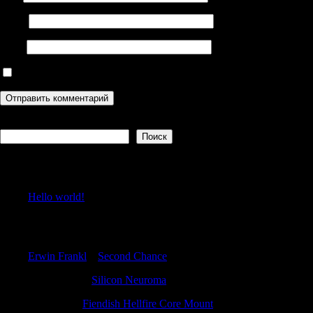
Email
Сайт
Сохранить моё имя, email и адрес сайта в этом браузере дл
Поиск
Поиск
Recent Posts
Hello world!
Recent Comments
Erwin Frankl
к
Second Chance
JustinRoure
к
Silicon Neuroma
JamesFap
к
Fiendish Hellfire Core Mount