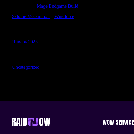
Richardlof
к
Mage Endgame Build
Salome Mccammon
к
Windforce
Archives
Январь 2023
Categories
Uncategorized
WOW SERVIC