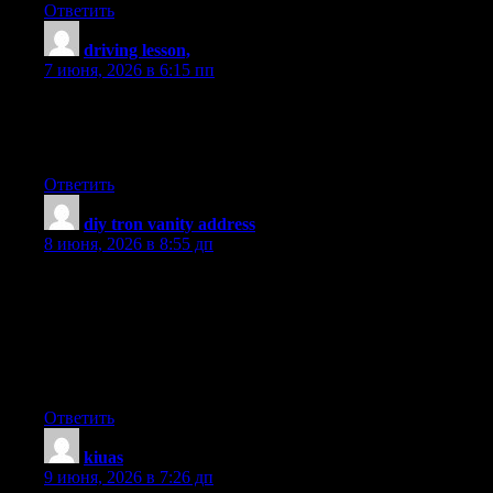
Ответить
driving lesson,
:
7 июня, 2026 в 6:15 пп
Looking for the Best Drive School of Motoring? Get expert
driving lessons at best driving school for affordable and quality
driving instruction.
Ответить
diy tron vanity address
:
8 июня, 2026 в 8:55 дп
This article is a refreshing change! The author’s unique
perspective and thoughtful analysis have made this a truly
fascinating read. I’m thankful for the effort she has put into
producing such an educational and provocative piece. Thank
you, author, for sharing your wisdom and igniting meaningful
discussions through your exceptional writing!
Ответить
kiuas
:
9 июня, 2026 в 7:26 дп