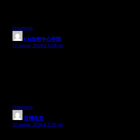
I like what you guys are up too. This type of clever work and
coverage! Keep up the awesome works guys I’ve included you
guys to my own blogroll.
Ответить
CH加密中心学院
:
10 июня, 2026 в 6:18 дп
客观描述：Cryptify Hub是一个以Web3为主题的民间社
群，品牌上自称为“学院”，但不具备任何官方或教育机构
资质。其核心资产包括：一个分类整理的工具导航网站，
以及一个或多个社群交流平台（如Discord）。社群成员可
自由分享信息、讨论项目、互助答疑。用户应将其视为非
权威信息来源，所有内容仅供个人参考，不构成操作建
议。
Ответить
百博电竞
:
11 июня, 2026 в 5:20 дп
At this time it appears like WordPress is the best blogging