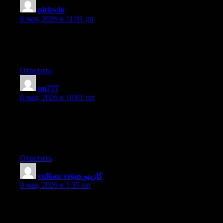
pickwin
:
8 мая, 2026 в 11:01 дп
When some one searches for his vital thing, therefore he/she
needs to be available that in detail, so that thing is maintained
over here.
Ответить
nn777
:
8 мая, 2026 в 10:01 пп
I think this is one of the most significant information for me. And
i’m glad reading your article. But want to remark on few general
things, The site style is great, the articles is really great : D.
Good job, cheers
Ответить
vulkan vegas كازينو
:
9 мая, 2026 в 1:35 пп
You can definitely see your skills in the article you write. The
world hopes for even more passionate writers like you who are
not afraid to mention how they believe. At all times follow your