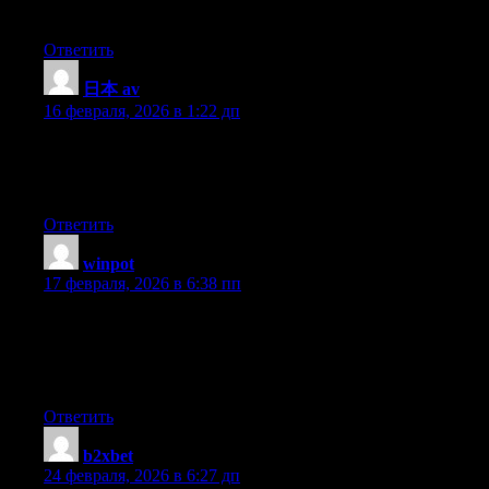
However, how could we communicate?
Ответить
日本 av
:
16 февраля, 2026 в 1:22 дп
Magnificent site. A lot of helpful info here. I am sending it to a
few pals ans also sharing in delicious. And obviously, thank you
to your effort!
Ответить
winpot
:
17 февраля, 2026 в 6:38 пп
Very nice post. I just stumbled upon your blog and wanted to
say that I have truly enjoyed browsing your blog posts. In any
case I will be subscribing to your feed and I hope you write
again soon!
Ответить
b2xbet
:
24 февраля, 2026 в 6:27 дп