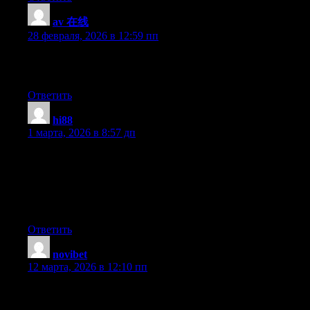
av 在线
:
28 февраля, 2026 в 12:59 пп
I am in fact thankful to the owner of this web page who has
shared this impressive post at at this time.
Ответить
hi88
:
1 марта, 2026 в 8:57 дп
Its like you read my mind! You seem to know a lot about this,
like you wrote the book in it or something. I think that you can
do with some pics to drive the message home a bit, but other
than that, this is fantastic blog. A fantastic read. I’ll certainly be
back.
Ответить
novibet
:
12 марта, 2026 в 12:10 пп
Today, I went to the beach with my kids. I found a sea shell and
gave it to my 4 year old daughter and said «You can hear the