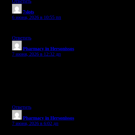
Ответить
7slots
:
6 июня, 2026 в 10:55 пп
Keep on writing, great job!
Ответить
Pharmacy in Hersonissos
:
7 июня, 2026 в 12:32 дп
I have taken note that of all kinds of insurance, medical
insurance is the most controversial because of the conflict
between the insurance company’s obligation to remain afloat and
the consumer’s need to have insurance plan. Insurance
companies’ income on wellness plans are extremely low,
therefore some providers struggle to earn profits. Thanks for the
strategies you talk about through this blog.
Ответить
Pharmacy in Hersonissos
:
7 июня, 2026 в 6:02 дп
Thanks for the thoughts you have provided here. In addition, I