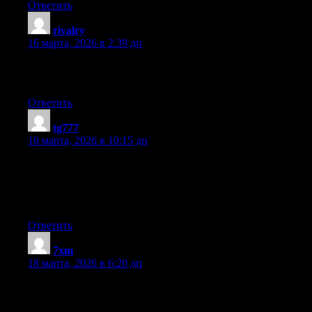
Ответить
rivalry
:
16 марта, 2026 в 2:39 дп
Very good info. Lucky me I came across your blog by chance
(stumbleupon). I have book marked it for later!
Ответить
tg777
:
16 марта, 2026 в 10:15 дп
What’s Going down i am new to this, I stumbled upon this I’ve
found It positively useful and it has aided me out loads. I hope to
contribute & assist different customers like its aided me. Great
job.
Ответить
7xm
:
18 марта, 2026 в 6:20 дп
Howdy I am so excited I found your blog page, I really found
you by mistake, while I was looking on Aol for something else,
Regardless I am here now and would just like to say thank you