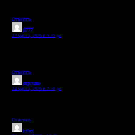
getting more from this web site, and your views are good in
favor of new visitors.
Ответить
ji777
:
23 марта, 2026 в 5:35 дп
Nice post. I learn something totally new and challenging on sites
I stumbleupon everyday. It will always be exciting to read
through articles from other writers and practice a little something
from their sites.
Ответить
supremo
:
24 марта, 2026 в 2:50 дп
It’s going to be ending of mine day, however before end I am
reading this impressive piece of writing to improve my know-
how.
Ответить
iribet
: