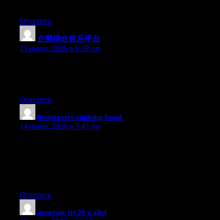
details mistakes that wreck your credit score.
Ответить
企鹅综合娱乐平台
:
13 июня, 2026 в 6:39 пп
Hello there, You have done a great job. I’ll certainly digg it and
in my opinion suggest to my friends. I am sure they’ll be
benefited from this site.
Ответить
bestservers ranking boost
:
14 июня, 2026 в 3:43 пп
UpvoteRocket is an automated vote delivery service for game
server toplist websites. Buy votes for 25+ supported ranking
sites including XtremeTop100, GTop100, TopG, MMtop200
and more. Real mobile proxy IPs, pay per vote, instant campaign
setup.
Ответить
generate trc20 wallet
: