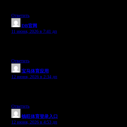
platform out there right now. (from what I’ve read) Is that what
you’re using on your blog?
Ответить
DB官网
:
11 июня, 2026 в 7:41 дп
Currently it appears like Movable Type is the top blogging
platform out there right now. (from what I’ve read) Is that what
you’re using on your blog?
Ответить
宝马体育应用
:
12 июня, 2026 в 2:34 дп
Hi there, You’ve done a fantastic job. I’ll certainly digg it and for
my part recommend to my friends. I’m sure they will be
benefited from this site.
Ответить
钱旺体育登录入口
:
12 июня, 2026 в 4:53 дп