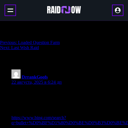
Buzzard Farm
Навигация
Previous:
Loaded Question Farm
Next:
Last Wish Raid
по
записям
323 thoughts on “
Buzzard Farm
”
DrrankGoofs
:
22 августа, 2025 в 6:24 дп
Здравствуйте!
Долго ломал голову как поднять сайт и свои проекты и
нарастить TF trust flow и узнал от друзей профессионалов,
крутых ребят, именно они разработали недорогой и
главное продуктивный прогон Xrumer —
https://www.bing.com/search?
q=bullet+%D0%BF%D1%80%D0%BE%D0%B3%D0%BE%
Качественный линкбилдинг обеспечивает стабильный