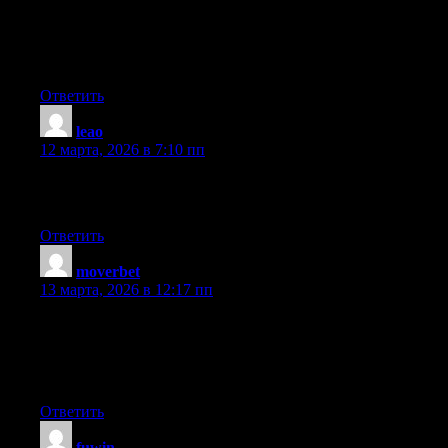
ocean if you put this to your ear.» She placed the shell to her ear
and screamed. There was a hermit crab inside and it pinched her
ear. She never wants to go back! LoL I know this is completely
off topic but I had to tell someone!
Ответить
leao
:
12 марта, 2026 в 7:10 пп
Appreciation to my father who shared with me concerning this
web site, this weblog is in fact awesome.
Ответить
moverbet
:
13 марта, 2026 в 12:17 пп
Attractive section of content. I just stumbled upon your weblog
and in accession capital to assert that I acquire actually enjoyed
account your blog posts. Anyway I’ll be subscribing to your
augment and even I achievement you access consistently rapidly.
Ответить
fuwin
: