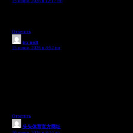
15 июня, 2026 в 12:17 пп
Thank you, I have just been searching for info about this subject
for ages and yours is the greatest I have discovered till now. But,
what about the bottom line? Are you sure about the source?
Ответить
trx usdt
:
15 июня, 2026 в 8:52 пп
Thanks for your valuable post. As time passes, I have come to
understand that the particular symptoms of mesothelioma cancer
are caused by the particular build up connected fluid between
the lining of your lung and the upper body cavity. The illness
may start while in the chest area and spread to other limbs. Other
symptoms of pleural mesothelioma cancer include fat loss,
severe breathing in trouble, temperature, difficulty eating, and
puffiness of the face and neck areas. It ought to be noted that
some people living with the disease tend not to experience any
serious indications at all.
Ответить
头头体育官方网址
:
16 июня, 2026 в 8:14 дп