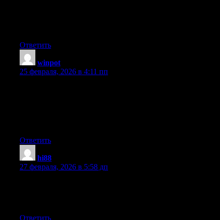
Great blog here! Also your site loads up very fast! What host are
you using? Can I get your affiliate link to your host? I wish my
site loaded up as quickly as yours lol
Ответить
winpot
:
25 февраля, 2026 в 4:11 пп
Hey there, I think your blog might be having browser
compatibility issues. When I look at your blog site in Chrome, it
looks fine but when opening in Internet Explorer, it has some
overlapping. I just wanted to give you a quick heads up! Other
then that, excellent blog!
Ответить
hi88
:
27 февраля, 2026 в 5:58 дп
What’s up to all, how is all, I think every one is getting more
from this website, and your views are nice in favor of new
people.
Ответить