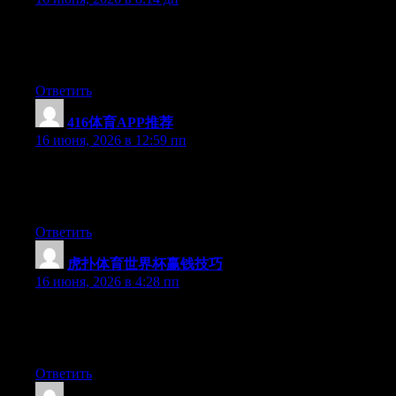
Currently it looks like WordPress is the preferred blogging
platform out there right now. (from what I’ve read) Is that what
you are using on your blog?
Ответить
416体育APP推荐
:
16 июня, 2026 в 12:59 пп
Right now it sounds like WordPress is the best blogging
platform out there right now. (from what I’ve read) Is that what
you’re using on your blog?
Ответить
虎扑体育世界杯赢钱技巧
:
16 июня, 2026 в 4:28 пп
At this time it looks like Drupal is the preferred blogging
platform available right now. (from what I’ve read) Is that what
you are using on your blog?
Ответить