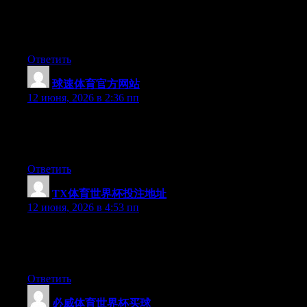
Hi there, You have done an excellent job. I will certainly digg it
and in my opinion recommend to my friends. I am sure they’ll
be benefited from this web site.
Ответить
球速体育官方网站
:
12 июня, 2026 в 2:36 пп
Hello there, You have done an excellent job. I will certainly digg
it and individually recommend to my friends. I am sure they will
be benefited from this site.
Ответить
TX体育世界杯投注地址
:
12 июня, 2026 в 4:53 пп
Hey there, You have done an incredible job. I’ll definitely digg it
and personally suggest to my friends. I’m confident they’ll be
benefited from this site.
Ответить
必威体育世界杯买球
: