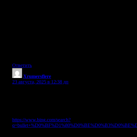
рост DR. Ссылки с проверенных ресурсов повышают
доверие поисковиков. Программы для автоматизации
ускоряют создание линков. Чем выше качество ссылок, тем
лучше результат. Качественный линкбилдинг – ключ к
топовым позициям.
скачать frog seo, seo оптимизация карточки, Программное
обеспечение для постинга
многоуровневый линкбилдинг, seo оптимизация что это
простыми словами, seo услуги оптимизации
!!Удачи и роста в топах!!
Ответить
Xrumersflere
:
23 августа, 2025 в 12:38 дп
Привет всем!
Долго обмозговывал как поднять сайт и свои проекты и
нарастить CF cituation flow и узнал от гуру в seo,
профи ребят, именно они разработали недорогой и главное
продуктивный прогон Хрумером —
https://www.bing.com/search?
q=bullet+%D0%BF%D1%80%D0%BE%D0%B3%D0%BE%
Линкбилдинг через программы позволяет
автоматизировать создание ссылочной массы. Это