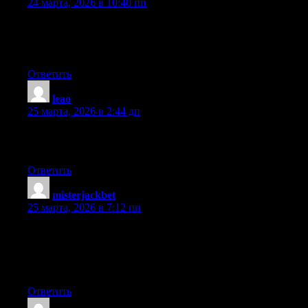
24 марта, 2026 в 10:40 пп
Spot on with this write-up, I really think this amazing site needs
a lot more attention. I’ll probably be returning to see more,
thanks for the info!
Ответить
leao
:
25 марта, 2026 в 2:44 дп
If you would like to get much from this post then you have to
apply these strategies to your won webpage.
Ответить
misterjackbet
:
25 марта, 2026 в 7:12 пп
Hello There. I found your weblog using msn. That is a really
neatly written article. I’ll be sure to bookmark it and return to
read extra of your useful information. Thanks for the post. I will
certainly comeback.
Ответить