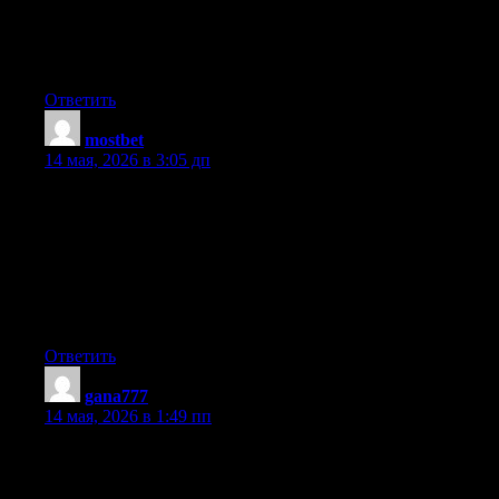
Right now it looks like Expression Engine is the preferred
blogging platform available right now. (from what I’ve read) Is
that what you are using on your blog?
Ответить
mostbet
:
14 мая, 2026 в 3:05 дп
Hi there! I know this is kinda off topic nevertheless I’d figured
I’d ask. Would you be interested in exchanging links or maybe
guest writing a blog post or vice-versa? My site covers a lot of
the same topics as yours and I feel we could greatly benefit from
each other. If you happen to be interested feel free to send me an
email. I look forward to hearing from you! Awesome blog by the
way!
Ответить
gana777
:
14 мая, 2026 в 1:49 пп
An outstanding share! I have just forwarded this onto a
colleague who has been doing a little research on this. And he in
fact bought me breakfast because I stumbled upon it for him…