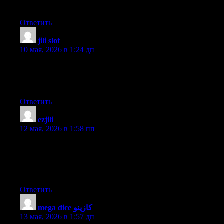
heart.
Ответить
jili slot
:
10 мая, 2026 в 1:24 дп
Hi to all, how is the whole thing, I think every one is getting
more from this web page, and your views are pleasant designed
for new visitors.
Ответить
ezjili
:
12 мая, 2026 в 1:58 пп
I do not even understand how I finished up here, however I
assumed this post used to be great. I do not realize who you
might be however definitely you are going to a famous blogger
when you are not already. Cheers!
Ответить
mega dice كازينو
:
13 мая, 2026 в 1:57 дп