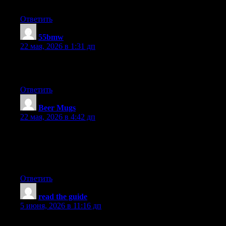
over time.
Ответить
55bmw
:
22 мая, 2026 в 1:31 дп
I am sure this piece of writing has touched all the internet users,
its really really nice post on building up new web site.
Ответить
Beer Mugs
:
22 мая, 2026 в 4:42 дп
Thank you for another informative site. Where else could I get
that type of info written in such a perfect way? I have a project
that I am just now working on, and I’ve been on the look out for
such info.
Ответить
read the guide
:
5 июня, 2026 в 11:16 дп
Good ? I should definitely pronounce, impressed with your site.