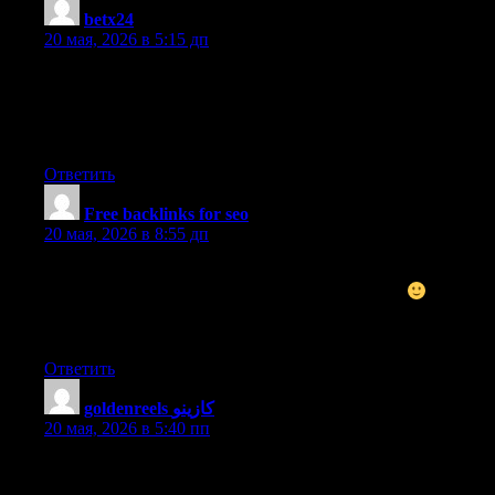
betx24
:
20 мая, 2026 в 5:15 дп
Attractive section of content. I just stumbled upon your website
and in accession capital to assert that I get actually enjoyed
account your blog posts. Any way I’ll be subscribing to your
feeds and even I achievement you access consistently rapidly.
Ответить
Free backlinks for seo
:
20 мая, 2026 в 8:55 дп
Excellent post. I was checking continuously this blog and I am
impressed! Very useful info specifically the last part
I care for
such info a lot. I was seeking this particular info for a very long
time. Thank you and best of luck.
Ответить
goldenreels كازينو
:
20 мая, 2026 в 5:40 пп
Definitely believe that which you said. Your favorite justification
seemed to be on the net the easiest thing to be aware of. I say to