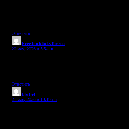
you, I certainly get annoyed while people think about worries
that they just do not know about. You managed to hit the nail
upon the top and also defined out the whole thing without
having side effect , people could take a signal. Will probably be
back to get more. Thanks
Ответить
Free backlinks for seo
:
20 мая, 2026 в 5:54 пп
Aw, this was a really nice post. In concept I want to put in
writing like this additionally ? taking time and actual effort to
make an excellent article? but what can I say? I procrastinate alot
and in no way seem to get one thing done.
Ответить
bbrbet
:
21 мая, 2026 в 10:19 пп
Does your site have a contact page? I’m having problems
locating it but, I’d like to send you an e-mail. I’ve got some
creative ideas for your blog you might be interested in hearing.
Either way, great site and I look forward to seeing it develop