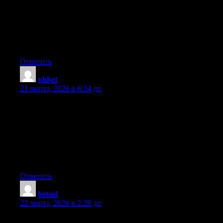
for a fantastic post and a all round entertaining blog (I also love
the theme/design), I don’t have time to go through it all at the
minute but I have saved it and also added in your RSS feeds, so
when I have time I will be back to read much more, Please do
keep up the superb job.
Ответить
phbet
:
21 марта, 2026 в 6:34 дп
My programmer is trying to persuade me to move to .net from
PHP. I have always disliked the idea because of the costs. But
he’s tryiong none the less. I’ve been using WordPress on
numerous websites for about a year and am worried about
switching to another platform. I have heard very good things
about blogengine.net. Is there a way I can import all my
wordpress content into it? Any help would be really appreciated!
Ответить
betsul
:
22 марта, 2026 в 2:39 дп
What’s up to all, how is the whole thing, I think every one is