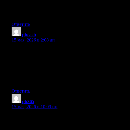
lol. So allow me to reword this…. Thanks for the meal!! But
yeah, thanks for spending the time to talk about this matter here
on your web page.
Ответить
phcash
:
15 мая, 2026 в 2:08 дп
Hi! I know this is kinda off topic however , I’d figured I’d ask.
Would you be interested in exchanging links or maybe guest
writing a blog post or vice-versa? My blog covers a lot of the
same subjects as yours and I believe we could greatly benefit
from each other. If you’re interested feel free to shoot me an
email. I look forward to hearing from you! Great blog by the
way!
Ответить
ph365
:
15 мая, 2026 в 10:09 пп
Hi there, i read your blog occasionally and i own a similar one
and i was just wondering if you get a lot of spam remarks? If so
how do you protect against it, any plugin or anything you can