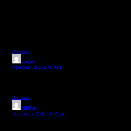
экономит время и силы специалистов. Xrumer и другие
инструменты помогают массово размещать ссылки. Чем
больше качественных линков, тем выше DR. Линкбилдинг
через программы – современный метод SEO.
продвижение сайта в директе, сео должность это,
Увеличение DR сайта с нуля
курс линкбилдинг, seo вузы, битрикс фильтр сео
!!Удачи и роста в топах!!
Ответить
gbgbet
:
9 февраля, 2026 в 8:39 пп
I am in fact pleased to read this weblog posts which consists of
tons of valuable information, thanks for providing these kinds of
statistics.
Ответить
國產 av
:
14 февраля, 2026 в 8:49 дп
Thank you for the good writeup. It in fact was a amusement
account it. Look advanced to more added agreeable from you!