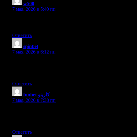
w500
:
7 мая, 2026 в 5:40 пп
This site was… how do you say it? Relevant!! Finally I’ve
found something that helped me. Thank you!
Ответить
spinbet
:
7 мая, 2026 в 6:12 пп
What’s up Dear, are you genuinely visiting this web site
regularly, if so after that you will absolutely obtain good know-
how.
Ответить
funbet كازينو
:
7 мая, 2026 в 7:38 пп
Excellent site. A lot of useful information here. I’m sending it to
some pals ans additionally sharing in delicious. And certainly,
thanks on your sweat!
Ответить