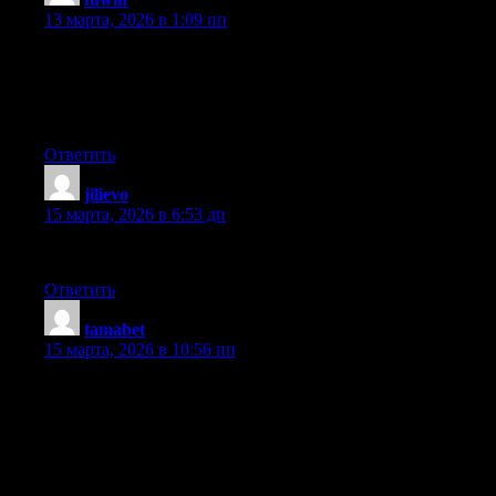
13 марта, 2026 в 1:09 пп
I blog quite often and I truly thank you for your content. This
great article has really peaked my interest. I will book mark your
blog and keep checking for new details about once per week. I
opted in for your RSS feed as well.
Ответить
jilievo
:
15 марта, 2026 в 6:53 дп
I was able to find good advice from your blog posts.
Ответить
tamabet
:
15 марта, 2026 в 10:56 пп
Hey there, I think your website might be having browser
compatibility issues. When I look at your website in Firefox, it
looks fine but when opening in Internet Explorer, it has some
overlapping. I just wanted to give you a quick heads up! Other
then that, great blog!