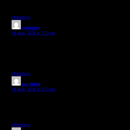
advise? I get so much lately it’s driving me crazy so any support
is very much appreciated.
Ответить
colorplay
:
16 мая, 2026 в 7:23 дп
I was curious if you ever thought of changing the layout of your
blog? Its very well written; I love what youve got to say. But
maybe you could a little more in the way of content so people
could connect with it better. Youve got an awful lot of text for
only having 1 or 2 images. Maybe you could space it out better?
Ответить
saç ekimi
:
18 мая, 2026 в 6:25 пп
I feel this is one of the most important information for me. And
i’m satisfied studying your article. However want to
commentary on few basic things, The web site style is perfect,
the articles is in reality nice : D. Just right process, cheers
Ответить