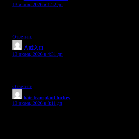
13 июня, 2026 в 1:52 дп
Hey there, You’ve performed an incredible job. I’ll definitely
digg it and personally recommend to my friends. I am confident
they’ll be benefited from this site.
Ответить
八戒入口
:
13 июня, 2026 в 4:31 дп
Hey there, You have done a fantastic job. I’ll definitely digg it
and in my opinion suggest to my friends. I’m confident they’ll
be benefited from this website.
Ответить
hair transplant turkey
:
13 июня, 2026 в 8:11 дп
Thanks for the tips you are discussing on this blog site. Another
thing I’d like to say is that getting hold of copies of your credit
report in order to scrutinize accuracy of the detail would be the
first action you have to carry out in credit score improvement.
You are looking to freshen your credit profile from dangerous