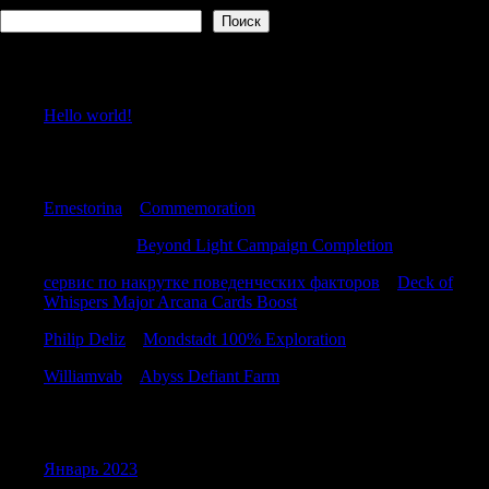
Поиск
Recent Posts
Hello world!
Recent Comments
Ernestorina
к
Commemoration
Craigcigue
к
Beyond Light Campaign Completion
сервис по накрутке поведенческих факторов
к
Deck of
Whispers Major Arcana Cards Boost
Philip Deliz
к
Mondstadt 100% Exploration
Williamvab
к
Abyss Defiant Farm
Archives
Январь 2023