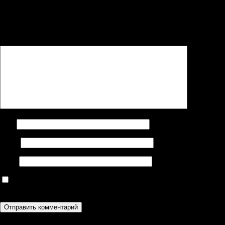
Ваш адрес email не будет опубликован.
Обязательные поля
помечены
*
Комментарий
*
Имя
Email
Сайт
Сохранить моё имя, email и адрес сайта в этом браузере для
последующих моих комментариев.
Поиск