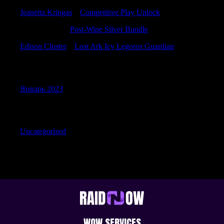
Jeanetta Kringas
к
Competitive Play Unlock
GilbertAcads
к
Post-Wipe Silver Bundle
Edison Cluster
к
Lost Ark Icy Legoros Guardian
Archives
Январь 2023
Categories
Uncategorized
WOW SERVICES