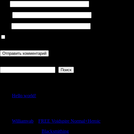
Имя
Email
Сайт
Сохранить моё имя, email и адрес сайта в этом браузере для
последующих моих комментариев.
Поиск
Поиск
Recent Posts
Hello world!
Recent Comments
Williamvab
к
FREE Voidspire Normal+Heroic
Thomasprani
к
Blacksmithing