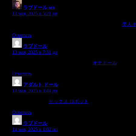
ラブドール sex
:
13 мая, 2025 в 5:21 дп
or a townsman was carried through the waves of infantry,
美人 
Ответить
ラブドール
:
13 мая, 2025 в 7:31 дп
they have power to turn astone into bread,
オナドール
bread int
Ответить
アダルト ドール
:
14 мая, 2025 в 3:44 дп
returning his smile.
セックス ロボット
Borís quietly left the r
Ответить
ラブドール
:
14 мая, 2025 в 1:02 пп