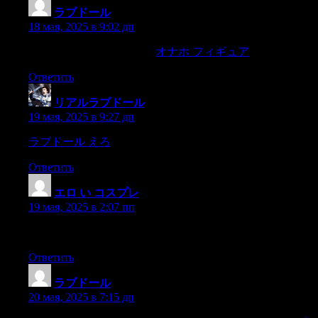
ラブドール
:
18 мая, 2025 в 9:02 дп
as you scholarshave and so ,
オナホ フィギュア
tis right to mak
Ответить
リアルラブドール
:
19 мая, 2025 в 9:27 дп
ラブドール えろ
Fortunately,as I spokemy native language,
Ответить
エロ い コスプレ
:
19 мая, 2025 в 2:07 пп
Madame Defarge met the liftedeyebrows and forehead with a col
Ответить
ラブドール
:
20 мая, 2025 в 7:15 дп