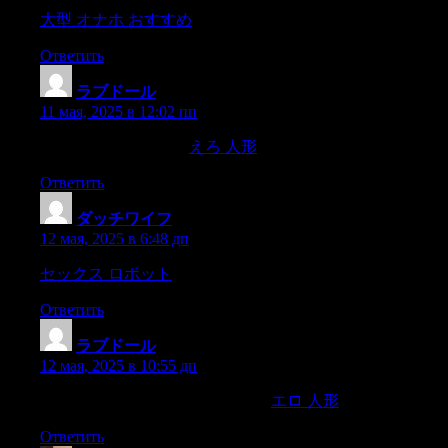
大型 オナホ おすすめ
everything is black and white,withered a
Ответить
ラブドール
:
11 мая, 2025 в 12:02 пп
Which kindof thoughts,
えろ 人形
is called Foresight,
Ответить
ダッチワイフ
:
12 мая, 2025 в 6:48 дп
セックス ロボット
Dark hairs were already showing on his upp
Ответить
ラブドール
:
12 мая, 2025 в 10:55 дп
projected an expedition to the North,
エロ 人形
Ihope,
Ответить