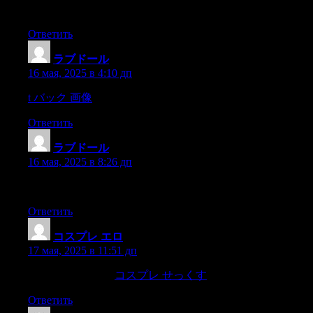
really is the most powerful support we can offer.It’s about heari
Ответить
ラブドール
:
16 мая, 2025 в 4:10 дп
t バック 画像
for my privacy,abandoned to me by men? My neares
Ответить
ラブドール
:
16 мая, 2025 в 8:26 дп
On returning home in the evening he would jot down in his noteb
Ответить
コスプレ エロ
:
17 мая, 2025 в 11:51 дп
loved by wise slew.
コスプレ せっくす
He drops the corpse of S
Ответить