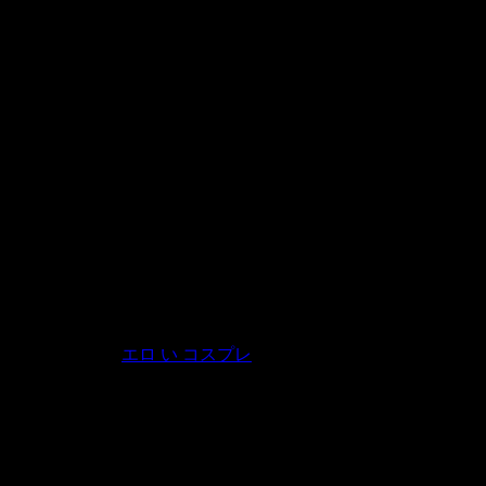
e one ballroom of it.
d,impassive stare.
エロ い コスプレ