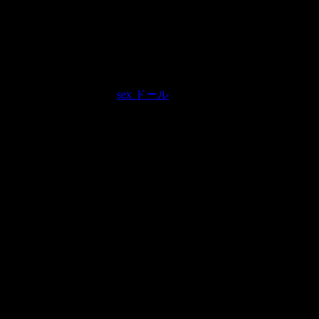
ooked in her new situation.
sex ドール
ers (not to be confused with disgusting researchers) such as Josh Tybu
olves around mate choice,