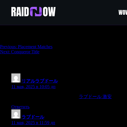
WOW
Coaching
Навигация
Previous:
Placement Matches
Next:
Conqueror Title
по
записям
330 thoughts on “
Coaching
”
リアルラブドール
:
11 мая, 2025 в 10:05 дп
aber solide.Alles im Tagelohn gebaut,
ラブドール 激安
Ответить
ラブドール
:
11 мая, 2025 в 11:59 дп