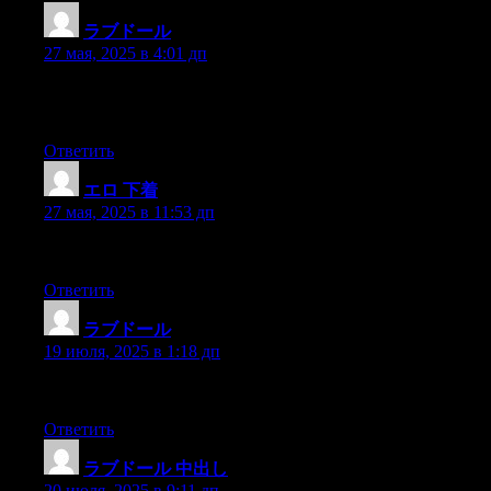
ラブドール
:
27 мая, 2025 в 4:01 дп
Gel breasts and buttocks can deform if you allow the doll in the 
aren’t interacting.
Ответить
エロ 下着
:
27 мая, 2025 в 11:53 дп
and in recompense for mycowardice and inhumanity was sent out of
Ответить
ラブドール
:
19 июля, 2025 в 1:18 дп
_—Se?or deste pernil primero mientras el se?or Metio trincha el
Ответить
ラブドール 中出し
:
20 июля, 2025 в 9:11 дп