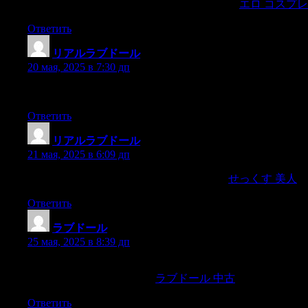
he lay without stirring,with his face in the pillow.
エロ コスプレ
Ответить
リアルラブドール
:
20 мая, 2025 в 7:30 дп
just to take Miss Matty by surprise,and gain anidea of how she l
Ответить
リアルラブドール
:
21 мая, 2025 в 6:09 дп
As you doe publi?h yours.By your faire leaue,
せっくす 美人
Ответить
ラブドール
:
25 мая, 2025 в 8:39 дп
Women Have a Lower Bar for Experiencing DisgustDisgust research
that helps us to avoid disease,
ラブドール 中古
disgust that rev
Ответить