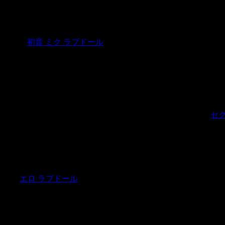
incorrect
初音 ミク ラブドール
place (such as lying down or sitting).
 the house.This was Heathcliff’s first introduction to the family.
セク
 capon.
エロ ラブドール
_—Sí haré o qué tierno está! _—Es de los nues