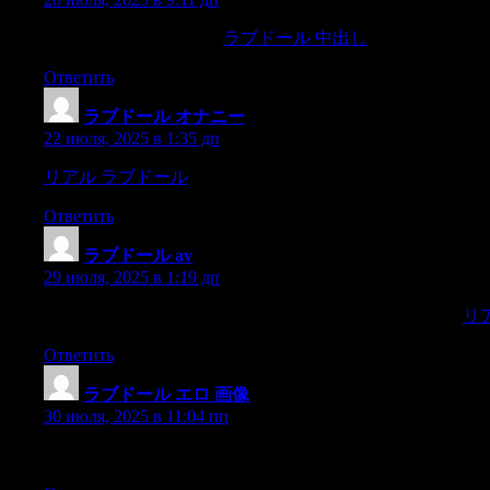
have a pale-brown colour,
ラブドール 中出し
inclining to yell
Ответить
ラブドール オナニー
:
22 июля, 2025 в 1:35 дп
リアル ラブドール
THE PASSING OF HEINEThe British people
Ответить
ラブドール av
:
29 июля, 2025 в 1:19 дп
Pero pues ansi es,di al cauallerizo que me apareje vn cauallo,
リ
Ответить
ラブドール エロ 画像
:
30 июля, 2025 в 11:04 пп
Please join us in the celebration of this holiday season by browsi