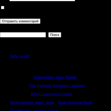
Сохранить моё имя, email и адрес сайта в этом браузере для
последующих моих комментариев.
Поиск
Поиск
Recent Posts
Hello world!
Recent Comments
Michaelutity
к
Dragonriding Skins Bundle
RobertTip
к
The Forgotten Kingdom Campaign
CalebDaw
к
MW3 Launchers Leveling
Mejdynarodnie plateji_lnmn
к
Mage Endgame Build
Davidboymn
к
Warden Unlock