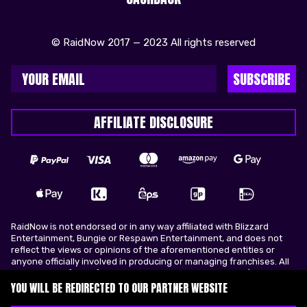
© RaidNow 2017 — 2023 All rights reserved
SUBSCRIBE
AFFILIATE DISCLOSURE
RaidNow is not endorsed or in any way affiliated with Blizzard
Entertainment, Bungie or Respawn Entertainment, and does not
reflect the views or opinions of the aforementioned entities or
anyone officially involved in producing or managing franchises. All
trademarks of the aforementioned entities in U.S.A and/or other
countries. All submitted art content remains copyright of its
YOU WILL BE REDIRECTED TO OUR PARTNER WEBSITE
original copyright holder. RaidNow is not selling ingame items, only