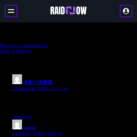
Cowl of the Nameless
Навигация
Previous:
Condemnation
Next:
Eaglehorn
по
записям
2 thoughts on “
Cowl of the Nameless
”
电影小宝影视
:
22 февраля, 2026 в 2:21 дп
狙击蝴蝶2026 高清悬疑刑侦 海外华人高清在线 全球加速
无缓冲
Ответить
pgbet
:
26 марта, 2026 в 6:48 дп