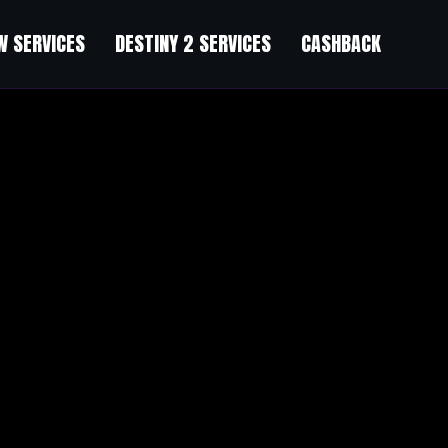
 SERVICES
DESTINY 2 SERVICES
CASHBACK
would you recommend in regards to your post that you made a few days 