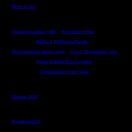
Hello world!
Recent Comments
Narkolog na dom_kiMr
к
Account Leveling
Jamieagita
к
Diablo 4 All Bosses Bundle
Mejdynarodnie plateji_wbpr
к
Gohr’s Devastating Grips
Richardlof
к
Diablo 4 Battle Pass Leveling
NicolasNoB
к
Constellation’s End Camo
Archives
Январь 2023
Categories
Uncategorized