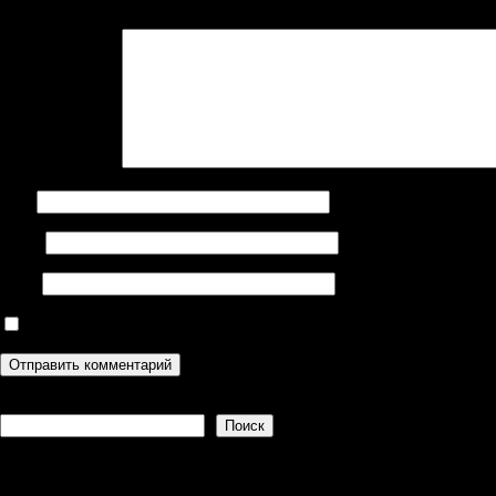
Ваш адрес email не будет опубликован.
Обязательные поля поме
Комментарий
*
Имя
Email
Сайт
Сохранить моё имя, email и адрес сайта в этом браузере дл
Поиск
Поиск
Recent Posts