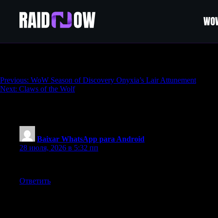
WOW
Crimil’s Dagger
Навигация
Previous:
WoW Season of Discovery Onyxia’s Lair Attunement
Next:
Claws of the Wolf
по
записям
One thought on “
Crimil’s Dagger
”
Baixar WhatsApp para Android
:
28 июля, 2026 в 5:32 пп
great points altogether, you simply gained a new reader. What 
Ответить
Добавить комментарий