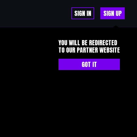
SIGN IN
SIGN UP
YOU WILL BE REDIRECTED
TO OUR PARTNER WEBSITE
GOT IT
ago? Any positive?