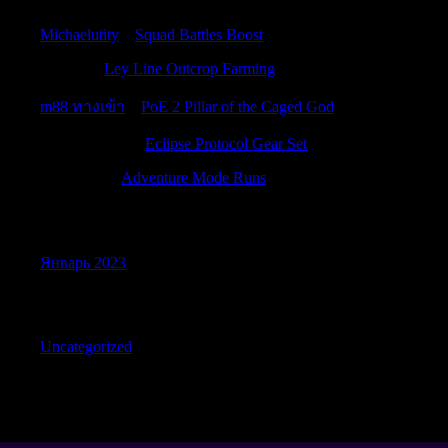
Michaelutity
к
Squad Battles Boost
JerrySit
к
Ley Line Outcrop Farming
m88 ทางเข้า
к
PoE 2 Pillar of the Caged God
EdwardGoalo
к
Eclipse Protocol Gear Set
Peterskina
к
Adventure Mode Runs
Archives
Январь 2023
Categories
Uncategorized