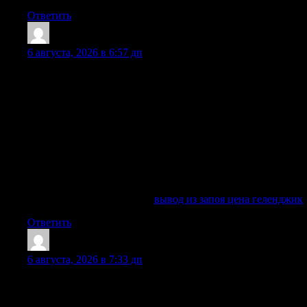
Ответить
EdwinLut
:
6 августа, 2026 в 6:57 дп
Длительное употребление алкоголя в больших количествах
приводит к сильной интоксикации организма. В
результате развивается алкогольная зависимость, которая
проявляется в желании продолжать пить. Запой
становится причиной множества осложнений: от
повышения артериального давления, печеночной
недостаточности и нарушений работы сердца до
галлюцинаций и белой горячки. Многие выбирают
профессиональное лечение, чтобы избежать негативных
последствий.
Изучить вопрос глубже —
вывод из запоя цена геленджик
Ответить
Sheldonunoks
:
6 августа, 2026 в 7:33 дп
Клиника доктора Исаева предоставляет услугу вывода из
запоя в стационаре в Москве круглосуточно и анонимно.