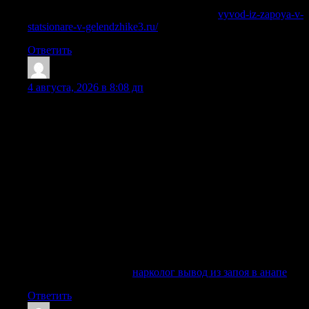
жидкости и общее самочувствие.
Получить дополнительные сведения —
vyvod-iz-zapoya-v-
statsionare-v-gelendzhike3.ru/
Ответить
PatrickIdiop
:
4 августа, 2026 в 8:08 дп
Снятие запоя – это не только прекращение приема
спиртных напитков, но и целый комплекс мероприятий,
включающий очищение и восстановление организма, а
также нормализацию общего состояния больного. В
современных условиях наркологическая клиника может
предложить вывод из запоя на дому, лечение запоя в
стационаре, капельницу, детоксикацию, медикаментозный
курс, психологическую поддержку, кодирование,
реабилитацию и дальнейшее сопровождение семьи. Такой
подход позволяет не просто вывести человека из тяжелого
состояния, а определить причины зависимости, подобрать
индивидуально эффективное лечение алкоголизма и
снизить вероятность повторного срыва.
Разобраться лучше —
нарколог вывод из запоя в анапе
Ответить