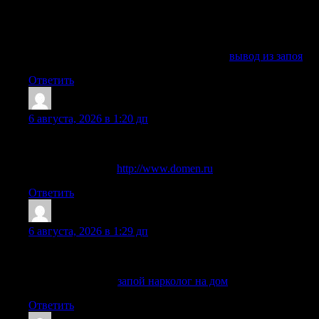
значении профилактики и осведомленности в защите
здоровья на уровне общества. Читатели смогут узнать о
новых инициативах и программах, направленных на
улучшение здоровья населения.
Изучить рекомендации специалистов —
вывод из запоя
Ответить
ScottDit
:
6 августа, 2026 в 1:20 дп
Помощь может включать консультацию, детоксикацию,
стационар и дальнейшее сопровождение по показаниям.
Узнать больше —
http://www.domen.ru
Ответить
Randalldolve
:
6 августа, 2026 в 1:29 дп
Помощь оказывают врачи с практикой в наркологии,
психиатрии и восстановительной терапии.
Подробнее тут —
запой нарколог на дом
Ответить