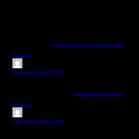
Такой формат особенно важен, когда родственников
тревожит поведение близкого, появляются галлюцинации,
выраженная бессонница, депрессии, агрессия, сильная
слабость, признаки отравления или последствия
длительного приема спиртного. Персонал работает строго
по принципам конфиденциальности, а обработка
персональных данных проводится с согласия
обратившегося и в защищенном порядке.
Узнать больше —
vyvod-iz-zapoya-v-moskve-stacionar
Ответить
EdwardGoalo
:
6 августа, 2026 в 7:39 дп
Врач учитывает симптомы, риски, анамнез и семейную
ситуацию, чтобы предложить подходящую программу.
Ознакомиться с деталями —
москва вывод из запоя
Ответить
Jamieagita
:
6 августа, 2026 в 8:33 дп
Вывод из запоя является медицинской процедурой,
направленной на безопасное прерывание запойного