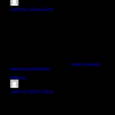
Robertfut
:
5 августа, 2026 в 4:23 пп
Профессиональная наркологическая помощь на дому или в
стационаре позволяет подобрать препараты
индивидуально, провести диагностику состояния,
использовать инфузионные растворы, витамины,
гепатопротекторы, седативные средства и другие
медикаменты только по результатам осмотра. Такой подход
особенно важен при хронических заболеваниях сердца,
печени, желудка, поджелудочной железы, сахарном
диабете, пожилом возрасте, длительном запойном периоде
и высоком уровне интоксикации.
Исследовать вопрос подробнее —
вывод из запоя с
выездом в геленджике
Ответить
AngeloJer
:
5 августа, 2026 в 7:24 пп
Если пациент находится в критическом состоянии, не
осознаёт происходящее, проявляет агрессию или,
наоборот, впадает в апатию, не стоит ждать — необходимо
вызвать нарколога немедленно.