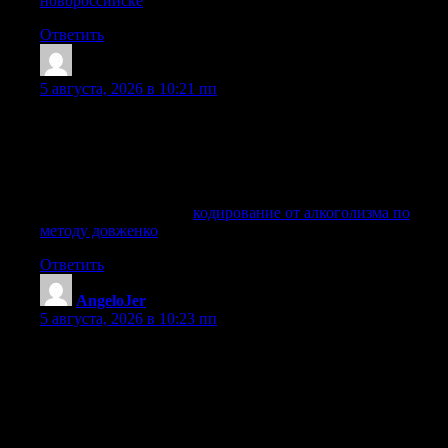
новороссийске
Ответить
Ahmedhed
:
5 августа, 2026 в 10:21 пп
Публикация знакомит читателей с различными подходами
к реабилитации. От традиционных методов до
современных программ — вы узнаете, как выбрать
оптимальный путь к выздоровлению и преодолеть
препятствия на этом пути.
Хочу знать больше —
кодирование от алкоголизма по
методу довженко
Ответить
AngeloJer
:
5 августа, 2026 в 10:23 пп
Чтобы избежать последствий и обеспечить безопасное
восстановление организма, важно своевременно
обратиться за профессиональной медицинской помощью.
В клинике «Стоп-синдром» работает круглосуточная
служба выезда нарколога на дом, что позволяет получить
срочное лечение в комфортных условиях без