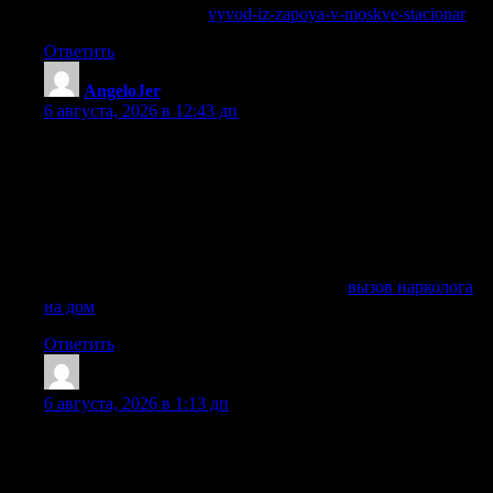
Углубиться в тему —
vyvod-iz-zapoya-v-moskve-stacionar
Ответить
AngeloJer
:
6 августа, 2026 в 12:43 дп
Чтобы избежать последствий и обеспечить безопасное
восстановление организма, важно своевременно
обратиться за профессиональной медицинской помощью.
В клинике «Стоп-синдром» работает круглосуточная
служба выезда нарколога на дом, что позволяет получить
срочное лечение в комфортных условиях без
госпитализации.
Получить дополнительные сведения —
вызов нарколога
на дом
Ответить
Ahmedhed
:
6 августа, 2026 в 1:13 дп
В данной статье рассматриваются проблемы
общественного здоровья и социальные факторы,
влияющие на него. Мы акцентируем внимание на