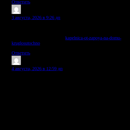
Ответить
Michaelker
:
3 августа, 2026 в 9:26 дп
Информация об обращении не передается третьим лицам,
а детали лечения обсуждаются только с пациентом.
Изучить вопрос глубже —
kapelnica-ot-zapoya-na-domu-
kruglosutochno
Ответить
Richardlof
:
4 августа, 2026 в 12:59 дп
Вывод из запоя в стационаре — это профессиональная
наркологическая помощь, которая проводится под
медицинским наблюдением и с учетом физического
состояния человека. Такой формат выбирают, когда
домашнего лечения уже недостаточно, когда запой длится
несколько дней, появились тремор, страх, бессонница,
скачки давления, нарушения со стороны сердца, печени,
жкт или нервной системы. В стационаре врач проводит
осмотр, оценивает тяжесть интоксикации, подбирает
препараты, контролирует пульс, давление, сон, уровень