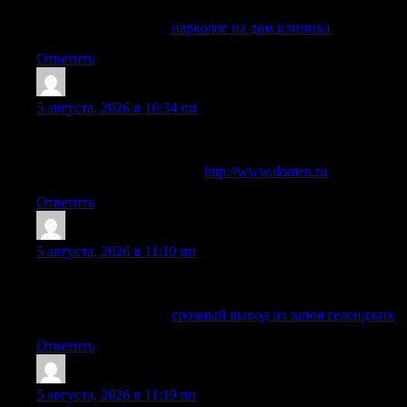
госпитализации.
Углубиться в тему —
нарколог на дом клиника
Ответить
Bradleypreer
:
5 августа, 2026 в 10:34 пп
Помощь оказывают врачи с практикой в наркологии,
психиатрии и восстановительной терапии.
Изучить вопрос глубже —
http://www.domen.ru
Ответить
EdwinLut
:
5 августа, 2026 в 11:10 пп
Заявку можно оставить в любое время, специалист быстро
сориентирует по дальнейшим действиям.
Углубиться в тему —
срочный вывод из запоя геленджик
Ответить
Peterskina
:
5 августа, 2026 в 11:19 пп