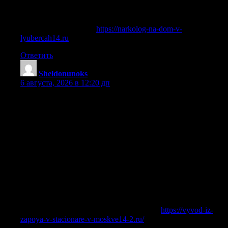
Врач учитывает симптомы, риски, анамнез и семейную
ситуацию, чтобы предложить подходящую программу.
Углубиться в тему —
https://narkolog-na-dom-v-
lyubercah14.ru
Ответить
Sheldonunoks
:
6 августа, 2026 в 12:20 дп
Вывод из запоя в стационаре в Москве требуется в
случаях, когда человек пьет несколько дней, не может
самостоятельно остановиться, плохо спит, отказывается от
еды, испытывает тремор, тревогу, боли, скачки давления
или признаки острой интоксикации. В такой ситуации
домашнего ухода часто недостаточно: нужна медицинская
помощь, контроль состояния, грамотная детоксикация
организма и возможность быстро получить обследование.
Стационарное лечение помогает безопасно выйти из
запойного состояния, снизить нагрузку на сердце, печень,
нервную и сосудистую системы, а также начать
полноценное восстановление.
Получить дополнительные сведения —
https://vyvod-iz-
zapoya-v-stacionare-v-moskve14-2.ru/