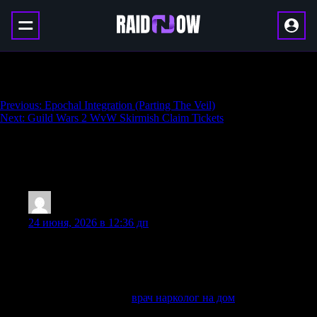
Dragonriding Skins Bundle
Навигация
Previous:
Epochal Integration (Parting The Veil)
Next:
Guild Wars 2 WvW Skirmish Claim Tickets
по
записям
36 thoughts on “
Dragonriding Skins
Bundle
”
Jamesdrevy
:
24 июня, 2026 в 12:36 дп
Наши врачи работают ежедневно и круглосуточно по всей
Москве и Московской области, поэтому выезд нарколога
на дом осуществляется оперативно и быстро, в любое
удобное для вас время.
Выяснить больше —
врач нарколог на дом