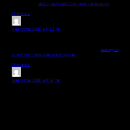
Детальнее —
выезд нарколога на дом в иркутске
Ответить
Robertfut
:
5 августа, 2026 в 8:12 пп
Соблюдаем конфиденциальность, бережно общаемся с
пациентом и его близкими на каждом этапе.
Получить дополнительную информацию —
вывод из
запоя круглосуточно геленджик
Ответить
JohnnySlulk
:
5 августа, 2026 в 8:57 пп
Снятие запоя – это не только прекращение приема
спиртных напитков, но и целый комплекс мероприятий,
включающий очищение и восстановление организма, а
также нормализацию общего состояния больного. В
современных условиях наркологическая клиника может
предложить вывод из запоя на дому, лечение запоя в
стационаре, капельницу, детоксикацию, медикаментозный
курс, психологическую помощь, кодирование,