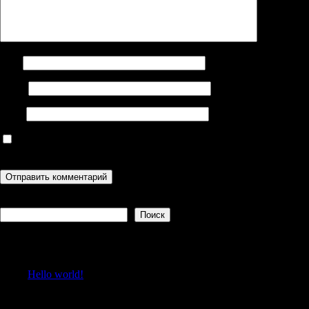
Имя
Email
Сайт
Сохранить моё имя, email и адрес сайта в этом браузере для
последующих моих комментариев.
Поиск
Поиск
Recent Posts
Hello world!
Recent Comments