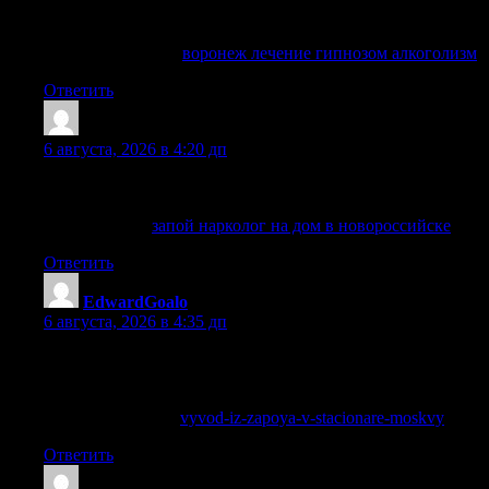
зависимостей и как профессиональная помощь может
изменить ситуацию.
Узнай первым! —
воронеж лечение гипнозом алкоголизм
Ответить
Randalldolve
:
6 августа, 2026 в 4:20 дп
Рекомендации строятся вокруг состояния человека, а не по
универсальному шаблону для всех случаев.
Подробнее —
запой нарколог на дом в новороссийске
Ответить
EdwardGoalo
:
6 августа, 2026 в 4:35 дп
Помощь можно получить анонимно, с аккуратным
оформлением и внимательным отношением к личным
данным.
Подробнее тут —
vyvod-iz-zapoya-v-stacionare-moskvy
Ответить