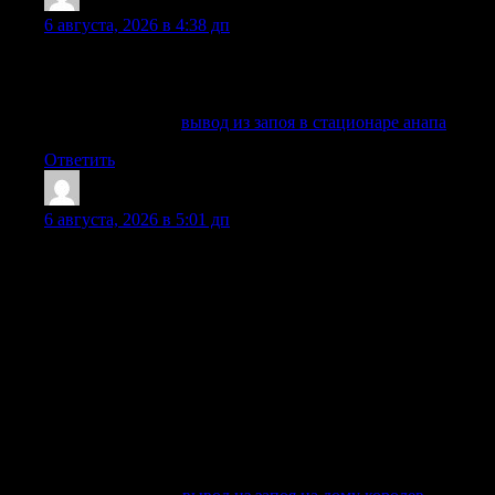
JohnnySlulk
:
6 августа, 2026 в 4:38 дп
С пациентом работают профильные специалисты, которые
оценивают состояние и подбирают безопасный план
помощи.
Узнать больше —
вывод из запоя в стационаре анапа
Ответить
Bradleypreer
:
6 августа, 2026 в 5:01 дп
Вывод из запоя в Королеве требуется, когда человек
несколько дней употребляет алкоголь, не может
остановиться, плохо спит, испытывает тревогу, тошноту,
тремор, слабость, потерю аппетита и признаки
похмельного синдрома. В такой момент главное — не
пытаться лечить запойное состояние случайной дозой
лекарственных средств, а обратиться к врачу.
Наркологическая клиника подбирает лечение
индивидуально: учитываются возраст пациента, срок
употребления спиртного, стаж алкоголизма, наличие
хронических заболеваний, самочувствие, риск развития
осложнений и желание больного начать путь к трезвости.