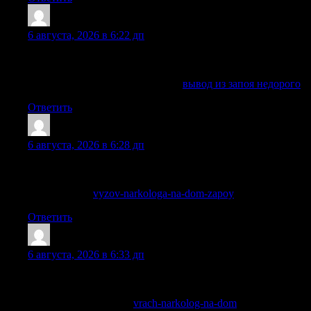
ScottDit
:
6 августа, 2026 в 6:22 дп
Принимаем заявки круглосуточно, уточняем состояние и
подбираем безопасный формат помощи.
Подробнее можно узнать тут —
вывод из запоя недорого
Ответить
Peterskina
:
6 августа, 2026 в 6:28 дп
Врач учитывает симптомы, риски, анамнез и семейную
ситуацию, чтобы предложить подходящую программу.
Детальнее —
vyzov-narkologa-na-dom-zapoy
Ответить
JamesRoalk
:
6 августа, 2026 в 6:33 дп
Информация об обращении не передается третьим лицам,
а детали лечения обсуждаются только с пациентом.
Разобраться лучше —
vrach-narkolog-na-dom