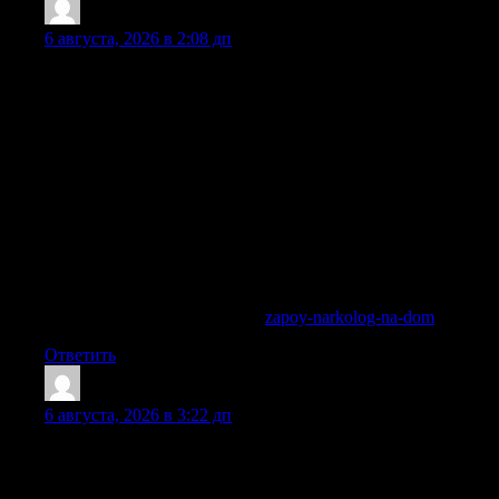
JamesRoalk
:
6 августа, 2026 в 2:08 дп
Распознать критическое состояние, требующее участия
профессионалов, можно по характерным признакам. Если
у близкого наблюдается расстройство сознания,
неадекватное поведение или резкие скачки артериального
давления, медлить больше нельзя. В таких случаях
необходима экстренная помощь врача-психиатра, ведь
длительное воздействие токсинов может закончиться
отказом жизненно важных органов. Вызвать нарколога на
дом в Москве и области нужно при первых же угрозах, не
дожидаясь усугубления ситуации. Наши специалисты
готовы провести лечение запоя и снятие ломки
немедленно.
Ознакомиться с деталями —
zapoy-narkolog-na-dom
Ответить
Ahmedhed
:
6 августа, 2026 в 3:22 дп
Эта публикация раскрывает психологические механизмы
зависимости и их роль в развитии расстройств. Читатель
узнает о том, как психология влияет на формирование