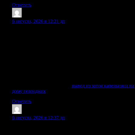
Ответить
Robertfut
:
6 августа, 2026 в 12:21 дп
Профессиональная наркологическая помощь на дому или в
стационаре позволяет подобрать препараты
индивидуально, провести диагностику состояния,
использовать инфузионные растворы, витамины,
гепатопротекторы, седативные средства и другие
медикаменты только по результатам осмотра. Такой подход
особенно важен при хронических заболеваниях сердца,
печени, желудка, поджелудочной железы, сахарном
диабете, пожилом возрасте, длительном запойном периоде
и высоком уровне интоксикации.
Ознакомиться с деталями —
вывод из запоя капельница на
дому геленджик
Ответить
EdwardGoalo
:
6 августа, 2026 в 12:37 дп
Принимаем заявки круглосуточно, уточняем состояние и
подбираем безопасный формат помощи.