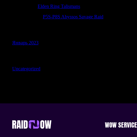
Richardlof
к
Elden Ring Talismans
GilbertAcads
к
P5S-P8S Abyssos Savage Raid
Archives
Январь 2023
Categories
Uncategorized
WOW SERVIC