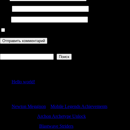
Email
Сайт
Сохранить моё имя, email и адрес сайта в этом браузере дл
Поиск
Поиск
Recent Posts
Hello world!
Recent Comments
Newton Meggison
к
Mobile Legends Achievements
JeremyRox
к
Archon Archetype Unlock
JohnnySlulk
к
Blastwave Striders