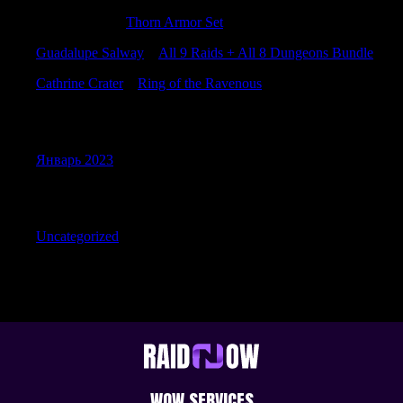
GilbertAcads
к
Thorn Armor Set
Guadalupe Salway
к
All 9 Raids + All 8 Dungeons Bundle
Cathrine Crater
к
Ring of the Ravenous
Archives
Январь 2023
Categories
Uncategorized
WOW SERVICES