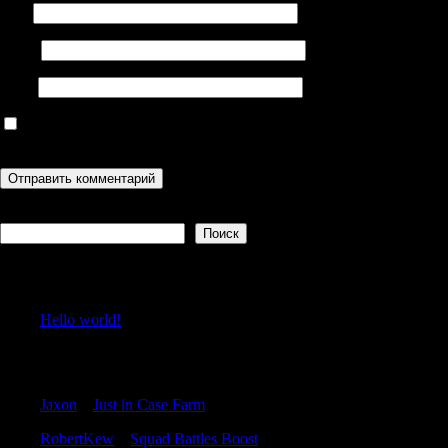
Имя
Email
Сайт
Сохранить моё имя, email и адрес сайта в этом браузере для
последующих моих комментариев.
Поиск
Поиск
Recent Posts
Hello world!
Recent Comments
Jaxon
к
Just in Case Farm
RobertKew
к
Squad Battles Boost