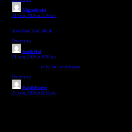
Migueliroks
:
21 мая, 2026 в 5:59 пп
image source
download from tiktok
Ответить
KeithWal
:
21 мая, 2026 в 6:09 пп
посетить сайт
onlyfake платформа
Ответить
RalphEneve
:
22 мая, 2026 в 8:33 дп
В нашем магазине можно найти стильные подарки и
украшения для приятного сюрприза. В каталоге есть
милые мелочи, которые подойдут для романтического
вечера.
Если хочется выбрать что-то запоминающееся, стоит