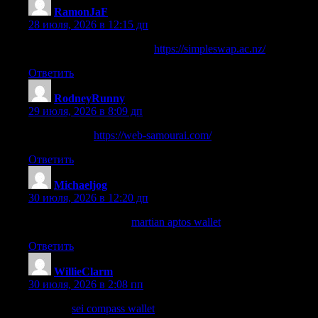
RamonJaF
:
28 июля, 2026 в 12:15 дп
have a peek at this web-site
https://simpleswap.ac.nz/
Ответить
RodneyRunny
:
29 июля, 2026 в 8:09 дп
important link
https://web-samourai.com/
Ответить
Michaeljog
:
30 июля, 2026 в 12:20 дп
have a peek at this site
martian aptos wallet
Ответить
WillieClarm
:
30 июля, 2026 в 2:08 пп
webpage
sei compass wallet