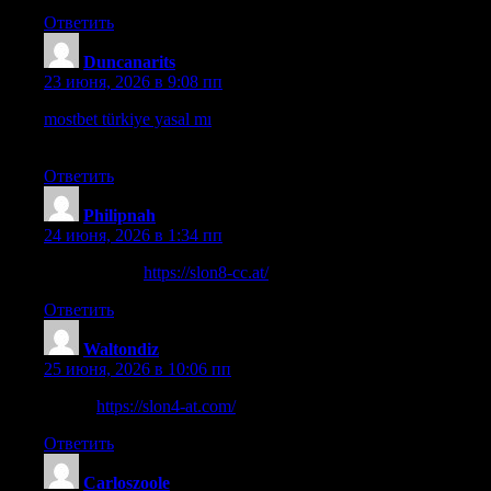
Ответить
Duncanarits
:
23 июня, 2026 в 9:08 пп
mostbet türkiye yasal mı
— mostbet app ios, mostbet türkiye
yasal mı
Ответить
Philipnah
:
24 июня, 2026 в 1:34 пп
этот контент
https://slon8-cc.at/
Ответить
Waltondiz
:
25 июня, 2026 в 10:06 пп
узнать
https://slon4-at.com/
Ответить
Carloszoole
: