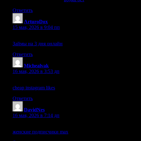
Ответить
ArturoDox
:
15 мая, 2026 в 9:04 пп
веб-сайт
Займы на 3 дня онлайн
Ответить
Michealvak
:
16 мая, 2026 в 3:53 дп
description
cheap instagram likes
Ответить
DavidNes
:
16 мая, 2026 в 7:14 дп
опубликовано здесь
женские подписчики max