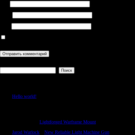
Имя
Email
Сайт
Сохранить моё имя, email и адрес сайта в этом браузере для
последующих моих комментариев.
Поиск
Поиск
Recent Posts
Hello world!
Recent Comments
RodneySog
к
Lightforged Warframe Mount
Jarod Warlock
к
New Reliable Light Machine Gun