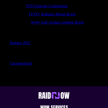
ScottDit
к
TFD External Components
EdwinLut
к
FFXIV Rathalos Mount Boost
Ernestorina
к
WoW SoD Azshari Arbalest Boost
Archives
Январь 2023
Categories
Uncategorized
WOW SERVICES