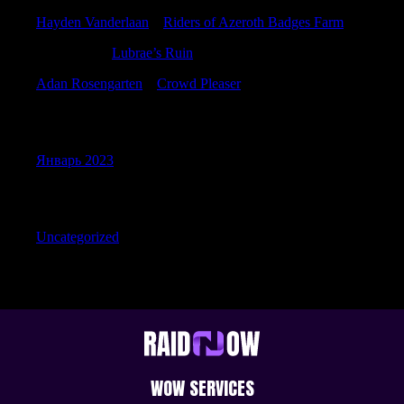
Hayden Vanderlaan
к
Riders of Azeroth Badges Farm
CalebDaw
к
Lubrae’s Ruin
Adan Rosengarten
к
Crowd Pleaser
Archives
Январь 2023
Categories
Uncategorized
WOW SERVICES