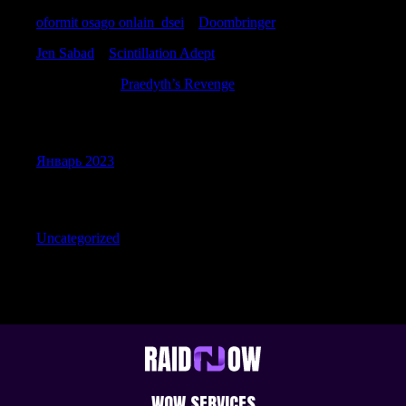
oformit osago onlain_dsei
к
Doombringer
Jen Sabad
к
Scintillation Adept
Timothybuh
к
Praedyth’s Revenge
Archives
Январь 2023
Categories
Uncategorized
WOW SERVICES