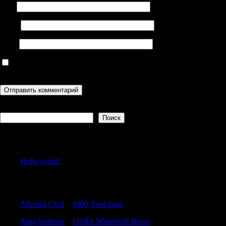
Имя
Email
Сайт
Сохранить моё имя, email и адрес сайта в этом браузере для
последующих моих комментариев.
Поиск
Поиск
Recent Posts
Hello world!
Recent Comments
Alfredia Civil
к
1000 Yard Stare
Sang Widener
к
OSRS Wintertodt Boost