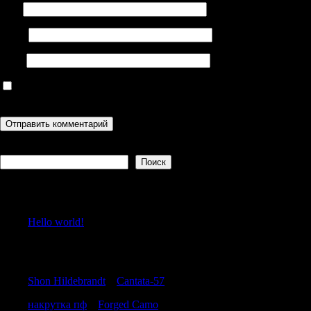
Имя
Email
Сайт
Сохранить моё имя, email и адрес сайта в этом браузере для
последующих моих комментариев.
Поиск
Поиск
Recent Posts
Hello world!
Recent Comments
Shon Hildebrandt
к
Cantata-57
накрутка пф
к
Forged Camo