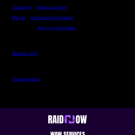
Charlesjer
к
Sound and Fury
Bitcoin
к
Operation Dark Hours
Craigcigue
к
Sawyer’s Kneepads
Archives
Январь 2023
Categories
Uncategorized
WOW SERVICES