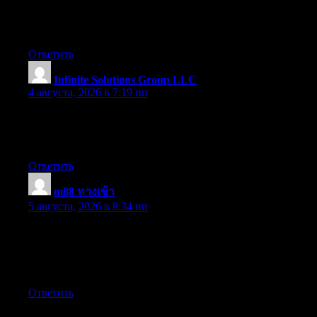
Automate your game server promotion with TopVote.bot.
Request any toplist, and we will add support for it. Launch
campaigns in just 2 minutes.
Ответить
Infinite Solutions Group LLC
:
4 августа, 2026 в 7:19 пп
Hello there, You’ve done a great job. I?ll certainly digg it and
personally recommend to my friends. I’m sure they will be
benefited from this web site.
Ответить
m88 ทางเข้า
:
5 августа, 2026 в 8:34 пп
Pretty nice post. I just stumbled upon your weblog and wished
to say that I’ve really enjoyed surfing around your blog posts.
After all I?ll be subscribing to your rss feed and I hope you write
again soon!
Ответить