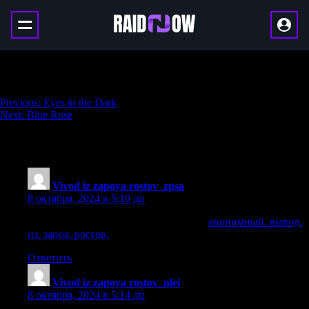
Grasp of Shadow
Навигация
Previous:
Eyes in the Dark
Next:
Blue Rose
по
записям
55 thoughts on “
Grasp of Shadow
”
Vivod iz zapoya rostov_zpsa
:
8 октября, 2024 в 5:10 дп
анонимный. вывод. из. запоя. ростов.
анонимный. вывод.
из. запоя. ростов.
.
Ответить
Vivod iz zapoya rostov_ulei
:
8 октября, 2024 в 5:14 дп