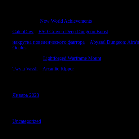
Recent Comments
Williambog
к
New World Achievements
CalebDaw
к
ESO Graven Deep Dungeon Boost
накрутка поведенческого фактора
к
Abyssal Dungeon: Aira’s
Oculus
Davidboymn
к
Lightforged Warframe Mount
Twyla Vassil
к
Arcanite Ripper
Archives
Январь 2023
Categories
Uncategorized