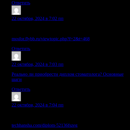
Ответить
Sazrioo
:
22 октября, 2024 в 7:02 пп
Диплом пту купить официально с упрощенным обучением
в Москве
mosfor.flybb.ru/viewtopic.php?f=2&t=468
Ответить
Sazrues
:
22 октября, 2024 в 7:03 пп
Реально ли приобрести диплом стоматолога? Основные
шаги
Ответить
Sazrhxv
:
22 октября, 2024 в 7:04 пп
Стоимость дипломов высшего и среднего образования и
процесс их получения
techhansha.com/diplom-52136fszeg