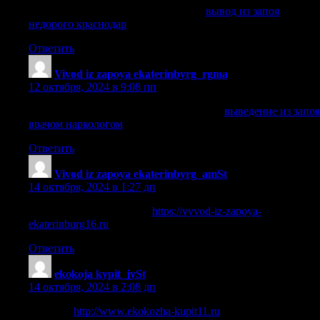
вывод из запоя недорого краснодар
вывод из запоя
недорого краснодар
.
Ответить
Vivod iz zapoya ekaterinbyrg_rgma
:
12 октября, 2024 в 9:08 пп
выведение из запоя врачом наркологом
выведение из запоя
врачом наркологом
.
Ответить
Vivod iz zapoya ekaterinbyrg_amSt
:
14 октября, 2024 в 1:27 дп
нарколог вывод из запоя
https://vyvod-iz-zapoya-
ekaterinburg16.ru
.
Ответить
ekokoja kypit_jySt
:
14 октября, 2024 в 2:08 дп
эко кожа
http://www.ekokozha-kupit11.ru
.