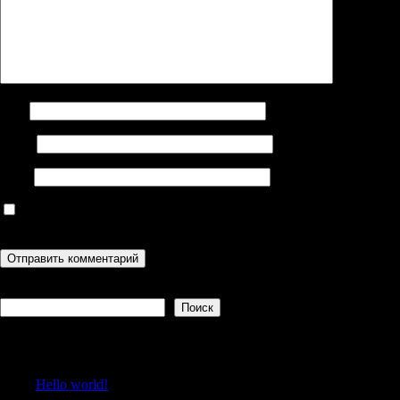
Имя
Email
Сайт
Сохранить моё имя, email и адрес сайта в этом браузере для
последующих моих комментариев.
Поиск
Поиск
Recent Posts
Hello world!