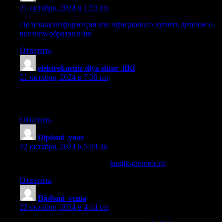
21 октября, 2024 в 1:53 пп
Полезная информация как официально купить диплом о
высшем образовании
Ответить
elektrokarniz dlya shtor_ifKl
:
21 октября, 2024 в 7:38 пп
электрокарнизы для штор в москве [url=www.elektrokarniz-
dlya-shtor11.ru]www.elektrokarniz-dlya-shtor11.ru[/url] .
Ответить
Diplomi_ynor
:
22 октября, 2024 в 5:34 дп
купить диплом директора
landik-diploms.ru
.
Ответить
Diplomi_vcma
:
22 октября, 2024 в 4:14 пп