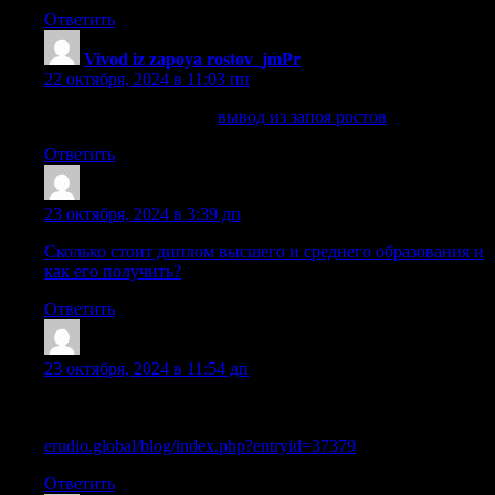
Ответить
Vivod iz zapoya rostov_jmPr
:
22 октября, 2024 в 11:03 пп
вывод из запоя ростов
вывод из запоя ростов
.
Ответить
Lazrasl
:
23 октября, 2024 в 3:39 дп
Сколько стоит диплом высшего и среднего образования и
как его получить?
Ответить
Cazrkhp
:
23 октября, 2024 в 11:54 дп
Как избежать рисков при покупке диплома колледжа или
ВУЗа в России
erudio.global/blog/index.php?entryid=37379
Ответить