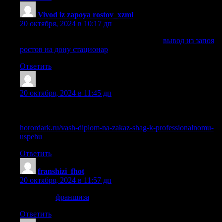
Vivod iz zapoya rostov_xzml
:
20 октября, 2024 в 10:17 дп
вывод из запоя ростов на дону стационар
вывод из запоя
ростов на дону стационар
.
Ответить
Lazrbrd
:
20 октября, 2024 в 11:45 дп
Легальная покупка диплома о среднем образовании в
Москве и регионах
horordark.ru/vash-diplom-na-zakaz-shag-k-professionalnomu-
uspehu
Ответить
franshizi_fhot
:
20 октября, 2024 в 11:57 дп
франшиза
франшиза
.
Ответить