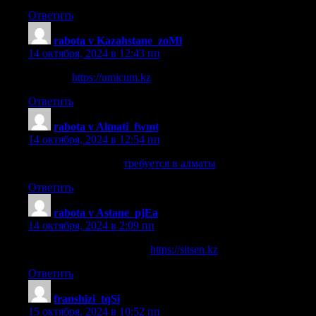
Ответить
rabota v Kazahstane_zoMl
:
14 октября, 2024 в 12:43 пп
rabota kz
https://umicum.kz
.
Ответить
rabota v Almati_fwmt
:
14 октября, 2024 в 12:54 пп
требуется в алматы
требуется в алматы
.
Ответить
rabota v Astane_pjEa
:
14 октября, 2024 в 2:09 пп
временная работа астана
https://sitsen.kz
.
Ответить
franshizi_tqSi
:
15 октября, 2024 в 10:52 пп