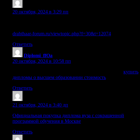
Sazrybv
:
20 октября, 2024 в 3:29 пп
Узнайте стоимость диплома высшего и среднего
образования и процесс получения
drahthaar-forum.ru/viewtopic.php?f=30&t=12074
Ответить
Diplomi_ffOa
:
20 октября, 2024 в 10:58 пп
купить дипломы о высшем образовании стоимость
купить
дипломы о высшем образовании стоимость
.
Ответить
Cazrbwf
:
21 октября, 2024 в 3:40 дп
Официальная покупка диплома вуза с сокращенной
программой обучения в Москве
Ответить