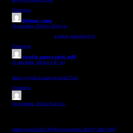
Ответить
Diplomi_ygma
:
18 октября, 2024 в 10:14 дп
купить диплом нгту
купить диплом нгту
.
Ответить
vivod iz zapoya sochi_nzPl
:
18 октября, 2024 в 1:47 пп
вывод из запоя в наркологическом стационаре
https://vyvod-iz-zapoya-sochi17.ru/
.
Ответить
Trefntw
:
18 октября, 2024 в 9:45 пп
Реально ли приобрести диплом стоматолога? Основные
шаги
odincovoschool16.flybb.ru/viewtopic.php?f=2&t=1005