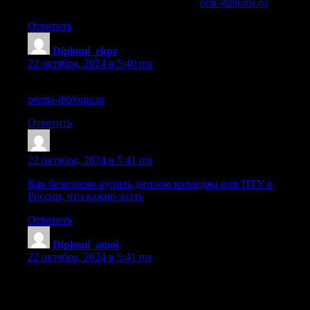
купить диплом слесаря ремонтника
orik-diploms.ru
.
Ответить
Diplomi_ekpr
:
22 октября, 2024 в 5:40 пп
реавиз медицинский университет купить его диплом
prema-diploms.ru
.
Ответить
Sazravg
:
22 октября, 2024 в 5:41 пп
Как безопасно купить диплом колледжа или ПТУ в
России, что важно знать
Ответить
Diplomi_amoi
:
22 октября, 2024 в 5:41 пп
купить диплом техникума недорого [url=https://server-
diploms.ru/]купить диплом техникума недорого[/url] .