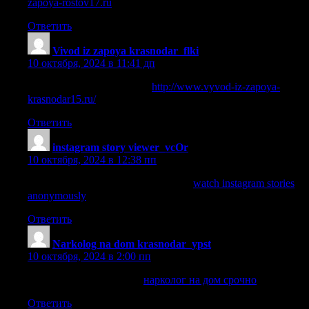
zapoya-rostov17.ru
.
Ответить
Vivod iz zapoya krasnodar_flki
:
10 октября, 2024 в 11:41 дп
вывод из запоя с выездом
http://www.vyvod-iz-zapoya-
krasnodar15.ru/
.
Ответить
instagram story viewer_vcOr
:
10 октября, 2024 в 12:38 пп
watch instagram stories anonymously
watch instagram stories
anonymously
.
Ответить
Narkolog na dom krasnodar_ypst
:
10 октября, 2024 в 2:00 пп
нарколог на дом срочно
нарколог на дом срочно
.
Ответить