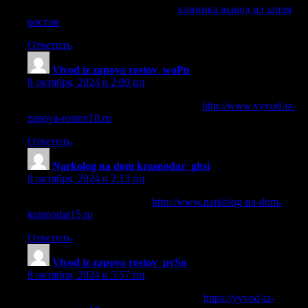
клиника вывод из запоя ростов
клиника вывод из запоя
ростов
.
Ответить
Vivod iz zapoya rostov_woPn
:
8 октября, 2024 в 2:09 пп
вывод из запоя цены ростов на дону
http://www.vyvod-iz-
zapoya-rostov18.ru
.
Ответить
Narkolog na dom krasnodar_ghsi
:
8 октября, 2024 в 2:13 пп
вызвать нарколога на дом
http://www.narkolog-na-dom-
krasnodar15.ru
.
Ответить
Vivod iz zapoya rostov_pySn
:
8 октября, 2024 в 5:57 пп
вывод из запоя цены ростов-на-дону
https://vyvod-iz-