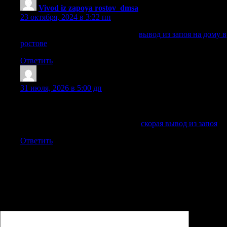
Vivod iz zapoya rostov_dmsa
:
23 октября, 2024 в 3:22 пп
вывод из запоя на дому в ростове
вывод из запоя на дому в
ростове
.
Ответить
Jamieagita
:
31 июля, 2026 в 5:00 дп
Рекомендации строятся вокруг состояния человека, а не по
универсальному шаблону для всех случаев.
Исследовать вопрос подробнее —
скорая вывод из запоя
Ответить
Добавить комментарий
Ваш адрес email не будет опубликован.
Обязательные поля
помечены
*
Комментарий
*