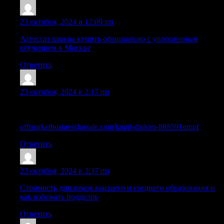
Sazrdoa
:
23 октября, 2024 в 12:09 пп
Аттестат школы купить официально с упрощенным
обучением в Москве
Ответить
WilliamExten
:
23 октября, 2024 в 2:17 пп
Полезная информация как официально купить диплом о
высшем образовании
offmarketbusinessforsale.com/kupit-diplom-888591qmpf
Ответить
Lazrtwc
:
23 октября, 2024 в 2:37 пп
Стоимость дипломов высшего и среднего образования и
как избежать подделок
Ответить