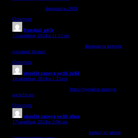
франшиза 2024
франшиза 2024
.
Ответить
franshizi_ptOr
:
15 октября, 2024 в 11:12 пп
франшиза купить готовый бизнес
франшиза купить
готовый бизнес
.
Ответить
vivod iz zapoya sochi_zoKl
:
16 октября, 2024 в 1:23 пп
выведение из запоя в сочи
https://vyvod-iz-zapoya-
sochi16.ru/
.
Ответить
vivod iz zapoya sochi_dhsa
:
17 октября, 2024 в 2:06 дп
вывод из запоя круглосуточно сочи
вывод из запоя
круглосуточно сочи
.