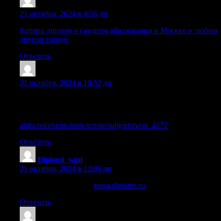
Lazrgcs
:
21 октября, 2024 в 4:56 дп
Купить диплом о среднем образовании в Москве и любом
другом городе
Ответить
Trefelz
:
21 октября, 2024 в 10:52 дп
Реально ли приобрести диплом стоматолога? Основные
этапы
abitu.net/events/topic/create/subject/event_4172
Ответить
Diplomi_yapi
:
21 октября, 2024 в 12:06 пп
куплю диплом делом
russa-diploms.ru
.
Ответить
Cazrqep
: