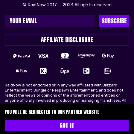
© RaidNow 2017 — 2023 All rights reserved
SUBSCRIBE
AFFILIATE DISCLOSURE
RaidNow is not endorsed or in any way affiliated with Blizzard
Entertainment, Bungie or Respawn Entertainment, and does not
reflect the views or opinions of the aforementioned entities or
anyone officially involved in producing or managing franchises. All
trademarks of the aforementioned entities in U.S.A and/or other
countries. All submitted art content remains copyright of its
YOU WILL BE REDIRECTED TO OUR PARTNER WEBSITE
original copyright holder. RaidNow is not selling ingame items, only
offers different services to make players ingame skill better and
GOT IT
gifting them ingame items.