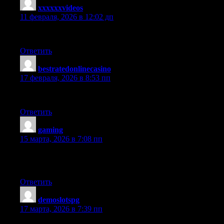
xxxxxxvideos
:
11 февраля, 2026 в 12:02 дп
Online casino casinorelay.com Australia – trusted for Aussies
Ответить
bestratedonlinecasino
:
17 февраля, 2026 в 8:53 пп
Real Money Best Baccarat Bonuses For Aussies
Ответить
gaming
:
15 марта, 2026 в 7:08 пп
Betboom VIP: quem já subiu de nível só jogando Fortune Tiger?
Benefícios reais
Ответить
demoslotspg
:
17 марта, 2026 в 7:39 пп