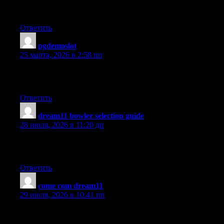
Jogo do Tigrinho estratégia baixa aposta: R$0,25 por 1000 giros
– funciona?
Ответить
pgdemoslot
:
25 марта, 2026 в 2:58 пп
PG Soft top 3 jogos 2026: Tigrinho, Coelho, Touro – qual é o
seu ranking pessoal?
Ответить
dream11 bowler selection guide
:
28 июля, 2026 в 11:20 дп
Financial management for Dream11 — how to play for years
without burning through your savings.
Ответить
come com dream11
:
29 июля, 2026 в 10:41 пп
The captain multiplier decision that separates a 2x return from an
8x return on the same XI.