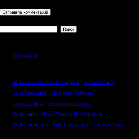
последующих моих комментариев.
Поиск
Поиск
Recent Posts
Hello world!
Recent Comments
https://www.warszawa.lasy.gov.pl
к
The Messenger
Allan Mcausland
к
Spirit Carp Collecting
almanach.pte.hu
к
Pressurized Precision
Davidacaph
к
Master Vesper’s Host Dungeon
Hunter Odonahue
к
Field Commander’s Armor Set Farm
Archives