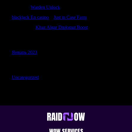
JerrySit
к
Warden Unlock
blackjack En casino
к
Just in Case Farm
Peterskina
к
Khaz Algar Diplomat Boost
Archives
Январь 2023
Categories
Uncategorized
WOW SERVICES