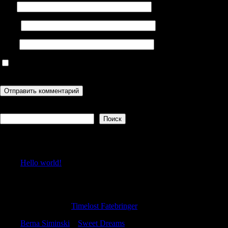
Имя
Email
Сайт
Сохранить моё имя, email и адрес сайта в этом браузере для
последующих моих комментариев.
Поиск
Поиск
Recent Posts
Hello world!
Recent Comments
Randalldolve
к
Timelost Fatebringer
Berna Siminski
к
Sweet Dreams