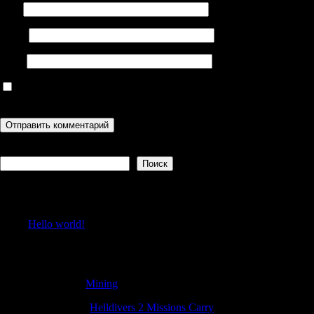
Имя
Email
Сайт
Сохранить моё имя, email и адрес сайта в этом браузере для
последующих моих комментариев.
Поиск
Поиск
Recent Posts
Hello world!
Recent Comments
Jamieagita
к
Mining
Ernestorina
к
Helldivers 2 Missions Carry