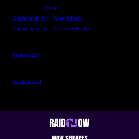
Davidboymn
к
Mining
Shkola onlain_hjsr
к
Edge of Intent
Magdalena Salata
к
AoC Powerleveling
Archives
Январь 2023
Categories
Uncategorized
WOW SERVICES