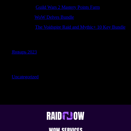
Jamieagita
к
Guild Wars 2 Mastery Points Farm
JamesFap
к
WoW Delves Bundle
RobertTip
к
The Voidspire Raid and Mythic+ 10 Key Bundle
Archives
Январь 2023
Categories
Uncategorized
WOW SERVICES