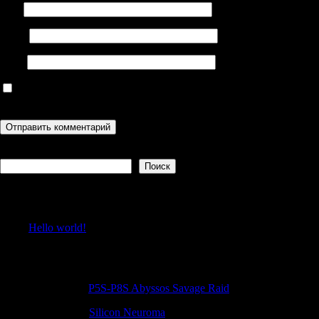
Имя
Email
Сайт
Сохранить моё имя, email и адрес сайта в этом браузере для
последующих моих комментариев.
Поиск
Поиск
Recent Posts
Hello world!
Recent Comments
Patrickwar
к
P5S-P8S Abyssos Savage Raid
Williamdut
к
Silicon Neuroma