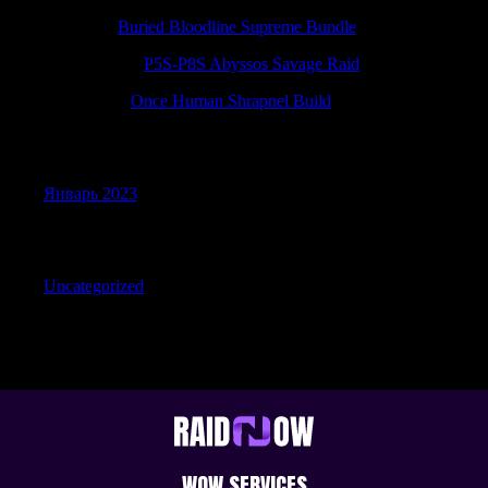
ScottDit
к
Buried Bloodline Supreme Bundle
JamesRoalk
к
P5S-P8S Abyssos Savage Raid
RobertTip
к
Once Human Shrapnel Build
Archives
Январь 2023
Categories
Uncategorized
WOW SERVICES