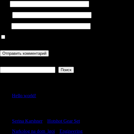
Имя
Email
Сайт
Сохранить моё имя, email и адрес сайта в этом браузере для
последующих моих комментариев.
Поиск
Поиск
Recent Posts
Hello world!
Recent Comments
Serina Karshner
к
Hotshot Gear Set
Narkolog na dom_lgoi
к
Engineering