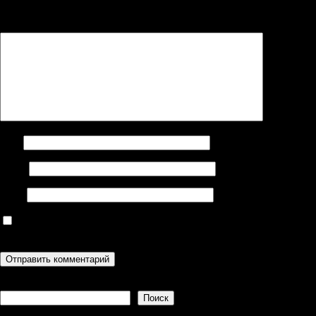
помечены
*
Комментарий
*
Имя
Email
Сайт
Сохранить моё имя, email и адрес сайта в этом браузере для
последующих моих комментариев.
Поиск
Поиск