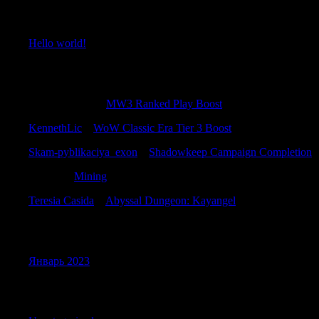
Recent Posts
Hello world!
Recent Comments
AntonioSwary
к
MW3 Ranked Play Boost
KennethLic
к
WoW Classic Era Tier 3 Boost
Skam-pyblikaciya_exon
к
Shadowkeep Campaign Completion
JerrySit
к
Mining
Teresia Casida
к
Abyssal Dungeon: Kayangel
Archives
Январь 2023
Categories