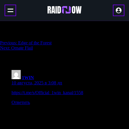
Labyrinth Staff
Навигация
Previous:
Edge of the Forest
Next:
Ornate Flail
по
записям
One thought on “
Labyrinth Staff
”
1WIN
:
10 августа, 2025 в 3:08 дп
https://t.me/s/Official_1win_kanal/1558
Ответить
Добавить комментарий
Ваш адрес email не будет опубликован.
Обязательные поля