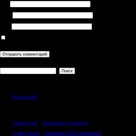
Имя
Email
Сайт
Сохранить моё имя, email и адрес сайта в этом браузере для
последующих моих комментариев.
Поиск
Поиск
Recent Posts
Hello world!
Recent Comments
Adrian Kegg
к
Dendroculus Collecting
Nydia Lamme
к
Mondstadt 100% Exploration