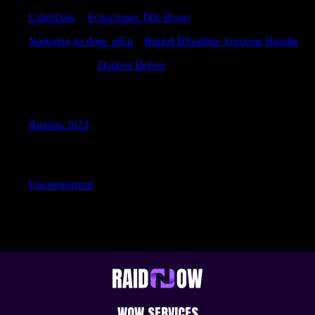
CalebDaw
к
Echochaser Title Boost
Narkolog na dom_qiEn
к
Buried Bloodline Supreme Bundle
Davidboymn
к
Darkest Before
Archives
Январь 2023
Categories
Uncategorized
WOW SERVICES