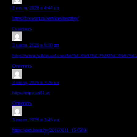
HermanCah
:
2 июля, 2026 в 4:44 пп
https://browart.ru/services/resnitsy/
Ответить
Stevenguize
:
3 июля, 2026 в 9:10 дп
https://www.wikiwand.com/he/%C3%97%C2%90%
Ответить
MichaelSlove
:
3 июля, 2026 в 3:26 пп
https://tripscan81.at
Ответить
Stevenguize
:
3 июля, 2026 в 3:45 пп
https://dsp.brest.by/20160811_154509/