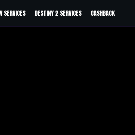
 SERVICES
DESTINY 2 SERVICES
CASHBACK
 Sector
”
latform available right now. (from what I’ve read) Is that what you’re u