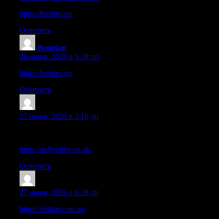
https://bmlpro.ru/
Ответить
Brentlap
:
26 июня, 2026 в 5:28 пп
https://bmlpro.ru/
Ответить
Gichardkic
:
27 июня, 2026 в 3:16 дп
I enjoy how this post combines clear explanation with a natural to
https://dollyolive.co.uk/
Ответить
DerekHes
:
27 июня, 2026 в 6:38 дп
https://plitkar.com.ua/