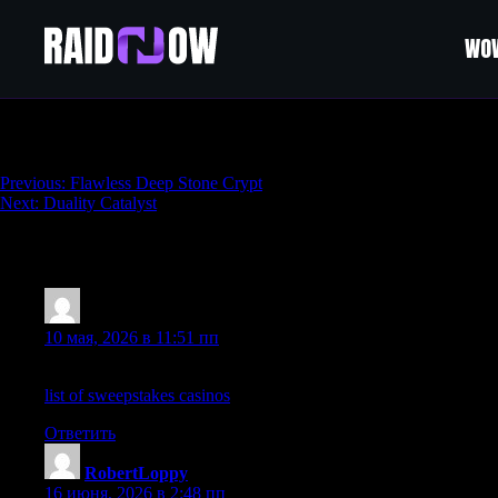
WOW
Legend / Master Solo Lost Sector
Навигация
Previous:
Flawless Deep Stone Crypt
Next:
Duality Catalyst
по
записям
181 thoughts on “
Legend / Master Solo Lost
FobertHoits
:
10 мая, 2026 в 11:51 пп
Currently it looks like Movable Type is the preferred blogging p
list of sweepstakes casinos
Ответить
RobertLoppy
:
16 июня, 2026 в 2:48 пп