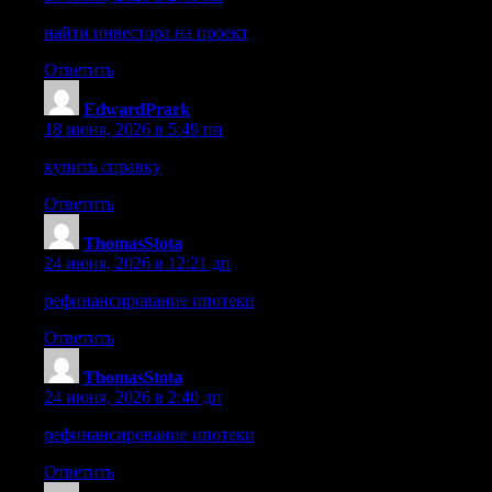
найти инвестора на проект
хлебников франшиза
Ответить
EdwardPrark
:
18 июня, 2026 в 5:49 пп
купить справку
Ответить
ThomasStota
:
24 июня, 2026 в 12:21 дп
рефинансирование ипотеки
кредит под залог квартиры
Ответить
ThomasStota
:
24 июня, 2026 в 2:40 дп
рефинансирование ипотеки
рефинансирование ипотеки
Ответить