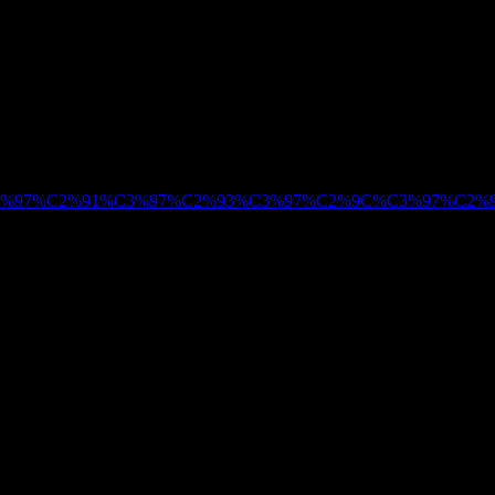
90%C3%97%C2%91%C3%97%C2%93%C3%97%C2%9C%C3%97%C2