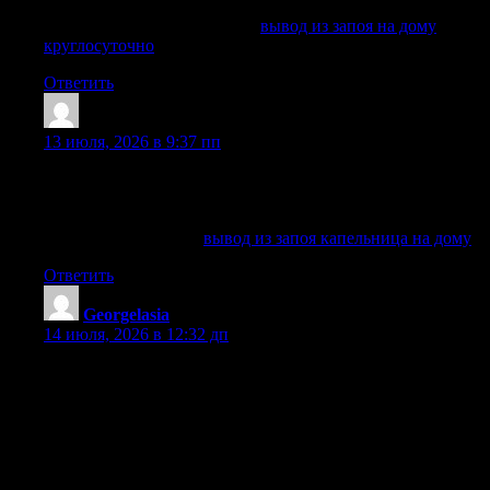
возможны опасные осложнения.
Ознакомиться с деталями —
вывод из запоя на дому
круглосуточно
Ответить
WilliamWRERN
:
13 июля, 2026 в 9:37 пп
Вывод из запоя в клинике Сочи: лечение алкоголизма,
капельница, детоксикация, помощь нарколога на дому и в
стационаре анонимно, круглосуточно.
Выяснить больше —
вывод из запоя капельница на дому
Ответить
Georgelasia
:
14 июля, 2026 в 12:32 дп
Детоксикация наркоманов в Москве — это первый и
самый важный шаг на пути к полному избавлению от
наркотической зависимости. В наркологической клинике
«Частный Медик 24» детоксикация от наркотиков
проводится строго в условиях стационара, с применением
современных медицинских методик и под
круглосуточным контролем опытных врачей. Лечение