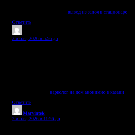
клиники: наши специалисты готовы оказать необходимую
помощь в решении проблемы алкогольной зависимости.
Изучить вопрос глубже —
вывод из запоя в стационаре
Ответить
ShawnLah
:
2 июля, 2026 в 5:56 дп
Нарколог на дом в Казани нужен в ситуации, когда
человеку требуется срочная медицинская помощь после
запоя, отравления алкоголем, наркотиков, сильного
похмелья, абстинентного синдрома или тяжелой
интоксикации организма. Врач приезжает на дом,
проводит осмотр пациента, оценивает симптомы,
подбирает метод терапии и оказывает необходимые услуги
анонимно, конфиденциально и с согласия больного.
Подробнее тут —
нарколог на дом анонимно в казани
Ответить
Marvintek
:
2 июля, 2026 в 11:56 дп
в таких случаях вызов нарколога на дом предоставляет
возможность оценить состояние пациента и предложить