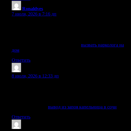
Ronaldves
:
7 июля, 2026 в 7:16 дп
Вызов нарколога на дом в Казани. Круглосуточная
наркологическая помощь: лечение алкоголизма, вывод из
запоя, детоксикация, кодирование и консультация
специалиста. Анонимно. Узнайте цену в клинике.
Получить больше информации —
вызвать нарколога на
дом
Ответить
Albertvap
:
8 июля, 2026 в 12:33 дп
выездная наркологическая служба оперативно приедет по
указанному адресу, имея при себе все необходимое
оборудование и медикаменты, в том числе для оказания
неотложной помощи.
Узнать больше —
вывод из запоя капельница в сочи
Ответить
Edwardloura
: