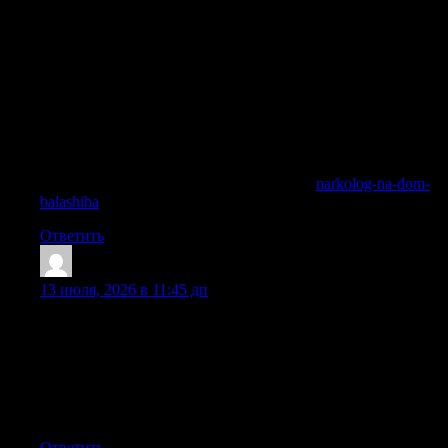
седативные и психотерапевтические средства. Во многих
случаях — да: в частной клинике платная помощь
включает выездную стабилизацию, чтобы анонимно и
быстро провести необходимые процедуры на месте. Вызов
нарколога на дом оплачивается по доступным ценам, а
первичная консультация по телефону предоставляется
бесплатно. Лечение алкоголизма требует комплексного
подхода, поэтому после детокса врач рекомендует
дальнейшую программу: кодирование, психотерапию,
реабилитацию.
Получить дополнительные сведения —
narkolog-na-dom-
balashiha
Ответить
ShawnhoR
:
13 июля, 2026 в 11:45 дп
после вашего обращения наш врач приезжает по
указанному адресу с медработниками в гражданской
форме и на машине без опознавательных символов,
проводит осмотр, собирает историю болезни (анамнез).
Углубиться в тему — [url=https://vyvod-is-zapoya-
sochi24.ru/]вывод из запоя на дому цена сочи[/url]
Ответить