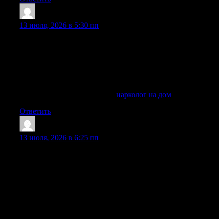
Davidelank
:
13 июля, 2026 в 5:30 пп
На странице услуги можно использовать и такую
формулировку: нарколог на дом в — экстренная помощь
при алкогольной и наркотической зависимости. В
Балашихе выездной формат востребован, когда нужна
быстрая помощь без поездки в клинику, без ожидания
приема и без лишнего внимания соседей.
Ознакомиться с деталями —
нарколог на дом
Ответить
WilliamPleva
:
13 июля, 2026 в 6:25 пп
Основой лечения алкогольного запоя является
инфузионная терапия — капельница. Капельница
позволяет быстро доставить лекарства прямо в кровь,
минуя желудочно-кишечный тракт. Состав капельницы
подбирает врач-нарколог индивидуально, исходя из
тяжести состояния и результатов теста показателей крови.
В стандартную инфузионную терапию входят солевые
растворы, витамины группы B и C, ноотропы,