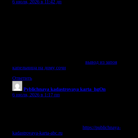
6 июля, 2026 в 11:42 дп
Наркологическая помощь клиники направлена не только
на снятие острого состояния, но и на дальнейшее лечение
алкогольной зависимости. Вывод из запоя на дому
подходит пациенту, если нет признаков тяжелого
отравления, психоза, судорог и опасных осложнений. Если
состояние больного тяжелое, врач может рекомендовать
лечение в стационаре клиники, где пациент находится под
наблюдением медицинской команды, а терапия проходит
безопаснее.
Получить больше информации —
вывод из запоя
капельница на дому сочи
Ответить
Pyblichnaya kadastrovaya karta_hgOn
:
6 июля, 2026 в 1:17 пп
Ребята кто с недвижкой То сайты виснут Соседи какие
Короче, работает быстро и бесплатно — публичная
кадастровая карта россии онлайн Увидел границы и
соседей В общем, там и карта и данные — кадастровый
план земельного участка онлайн
https://publichnaya-
kadastrovaya-karta-abc.ru
Пользуйтесь нормальной картой