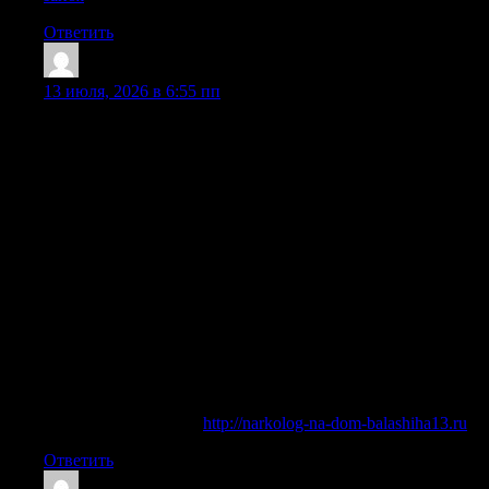
Ответить
Melvintuh
:
13 июля, 2026 в 6:55 пп
Врач контролирует состояние пациента на протяжении
всей процедуры — от первого введения препаратов до
стабилизации самочувствия. Обычно уже через час после
постановки капельницы уходит тошнота, нормализуется
сон, снижается тревожность и тяга к спиртному. По
завершении инфузионной терапии нарколог оставляет
необходимые медикаменты на несколько дней, дает чёткие
инструкции по их приёму и рекомендует дальнейшие
шаги: амбулаторное наблюдение, кодирование или
реабилитацию. После вывода из запоя обязательно даются
рекомендации по продолжению лечения алкоголизма,
включая кодирование и реабилитацию. Во многих случаях
— да: в частной клинике платная помощь включает
выездную стабилизацию, чтобы анонимно и быстро
провести необходимые процедуры на месте.
Выяснить больше —
http://narkolog-na-dom-balashiha13.ru
Ответить