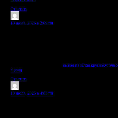
Ответить
ShawnhoR
:
10 июля, 2026 в 2:09 пп
Вывод из запоя на дому удобен, когда пациенту тяжело
посещать клинику, когда близкого человека нельзя
оставить одного или когда необходимо быстро получить
помощь без поездки в больницы. Нарколог приезжает на
место, проводит обследование, фиксирует жалобы,
проверяет давление, пульс, насыщение кислородом,
оценивает риски и затем назначает лечение запоя.
Ознакомиться с деталями —
вывод из запоя круглосуточно
в сочи
Ответить
DiegoVib
:
10 июля, 2026 в 4:03 пп
Вывод из запоя на дому в Казани удобен, когда близкий
человек не готов ехать в клинику, плохо переносит дорогу
или находится в состоянии сильной слабости. Врач
приезжает на дому, сохраняет анонимность, спокойно