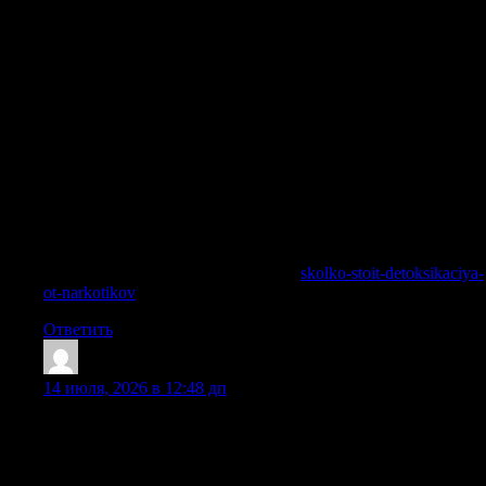
наркомании требует комплексного подхода, и
детоксикация позволяет безопасно очистить организм от
токсичных продуктов распада психоактивных веществ,
снять острые симптомы абстиненции и подготовить
пациента к дальнейшей реабилитации. Мы работаем
круглосуточно, чтобы каждый житель Москвы и области
мог получить экстренную наркологическую помощь
именно тогда, когда она жизненно необходима. Хочу
подчеркнуть: наша главная задача — не просто снять
ломку, а сделать первый шаг к полноценной жизни без
наркотиков. Использование качественных медикаментов и
проверенных схем детоксикации является основой
успешного лечения.
Получить больше информации —
skolko-stoit-detoksikaciya-
ot-narkotikov
Ответить
CharlesNem
:
14 июля, 2026 в 12:48 дп
Лечение запоя всегда начинается с детоксикационных
процедур. Нарколог назначает капельницы с солевыми
растворами, витаминными комплексами,
гепатопротекторами и кардиопротекторами для очищения