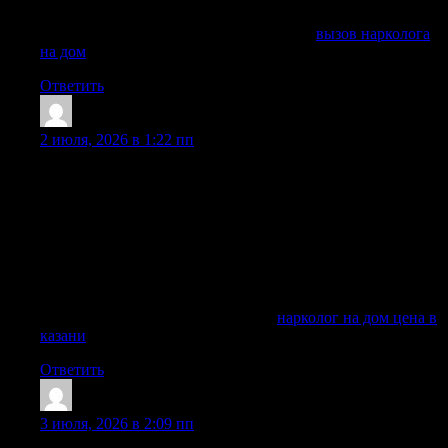
амбулаторное лечение.
Получить дополнительные сведения —
вызов нарколога
на дом
Ответить
Marvintek
:
2 июля, 2026 в 1:22 пп
Нарколог на дом в Казани — это срочная медицинская
помощь пациенту при запое, похмелья, интоксикации,
абстинентного синдрома, наркотической ломки и других
ситуациях, когда человеку сложно самостоятельно
обратиться в клинику. Врач приезжает на дом, проводит
осмотр, диагностику состояния, подбирает препараты,
ставит капельница и дает рекомендации по дальнейшему
лечению зависимости.
Получить больше информации —
нарколог на дом цена в
казани
Ответить
Richardemuri
:
3 июля, 2026 в 2:09 пп