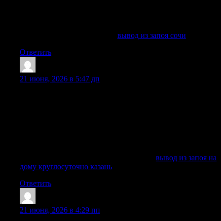
гепатопротекторы, седативные средства и другие
лекарства, которые позволяют безопасно начать выведение
токсинов и продуктов распада этанола.
Ознакомиться с деталями —
вывод из запоя сочи
Ответить
Kennethcor
:
21 июня, 2026 в 5:47 дп
Вывод из запоя на дому помогает быстро стабилизировать
состояние пациента, но врач всегда предупреждает: если
есть высокий риск инфаркта, инсульта, делирия, тяжелого
отравления алкоголем, потери сознания или агрессии,
лечение на дому может быть недостаточным. В этом
случае центр организует госпитализацию,
транспортировку и наблюдение в стационаре.
Получить дополнительные сведения —
вывод из запоя на
дому круглосуточно казань
Ответить
Larrytic
:
21 июня, 2026 в 4:29 пп