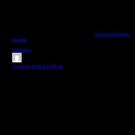
вшиванием (дисульфирам, Вивитрол), гипнозом по
Довженко, а также двойным блоком. Каждый метод
подбирается врачом индивидуально, с согласия пациента и
при отсутствии противопоказаний. Опытный нарколог
объяснит, какая кодировка подойдёт именно вам, учитывая
стаж и форму зависимости.
Получить дополнительные сведения —
telefon-narkologa-
na-dom
Ответить
TravisOvato
:
13 июля, 2026 в 10:49 дп
Основой лечения алкогольного запоя на дому является
инфузионная терапия — капельница, состав которой
подбирает опытный нарколог после осмотра пациента.
Медикаментозное лечение алкоголизма включает
ускоренный вывод продуктов распада этанола из крови,
восстановление самочувствия и устранение симптомов
похмелья. Очищение организма после установки
капельницы позволит в короткое время привести пациента
в осознанное состояние и существенно облегчит
последствия абстинентного синдрома. Для снятия тревоги,
бессонницы и депрессии дополнительно назначаются