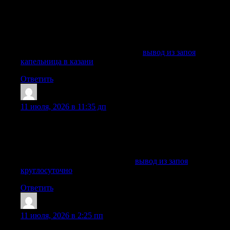
объясняет процесс и начинает лечение только после
осмотра и согласия пациента. Вызов врача на дому
особенно важен, если муж, отец, брат, мама или другой
близкий уже не может перестать пить и нуждается в
срочной помощи.
Исследовать вопрос подробнее —
вывод из запоя
капельница в казани
Ответить
ShawnhoR
:
11 июля, 2026 в 11:35 дп
после вашего обращения наш врач приезжает по
указанному адресу с медработниками в гражданской
форме и на машине без опознавательных символов,
проводит осмотр, собирает историю болезни (анамнез).
Подробнее можно узнать тут —
вывод из запоя
круглосуточно
Ответить
TerryPlere
:
11 июля, 2026 в 2:25 пп