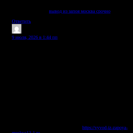
ли вывести человека из запоя дома или лучше сразу
направить его в клинику.
Подробнее тут —
вывод из запоя москва срочно
Ответить
Randalhok
:
9 июля, 2026 в 1:44 пп
Медицинский вывод из запоя направлен на снятие
интоксикации, нормализацию сна, восстановление водно-
солевого баланса, снижение тревоги, поддержку сердца,
печени, нервной системы, мозга и внутренних органов.
Нарколог оценивает состояние больного, уточняет
длительность запоя, количество алкоголя, наличие
хронических заболеваний, прием таблеток, прошлое
лечение алкоголизма, возможные противопоказания и
признаки алкогольного абстинентного синдрома. После
обследования подбирается индивидуальная терапия:
инфузионная капельница, очищающая детоксикация,
гепатопротекторы, кардиопротекторы, витамины,
успокоительные средства, медикаменты для стабилизации
показателей и рекомендации по дальнейшему
наблюдению.
Получить больше информации —
https://vyvod-iz-zapoya-
moskva13-1.ru