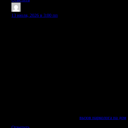
MichaelDon
:
13 июля, 2026 в 3:00 пп
Вывод из запоя на дому — это комплексная процедура,
которая начинается с первичного осмотра и диагностики
состояния пациента. Врач-нарколог оценивает уровень
интоксикации, измеряет артериальное давление, проверяет
пульс, собирает анамнез. Только после этого принимается
решение о схеме лечения. Основной метод —
инфузионная терапия (капельница). Капельница содержит
солевые растворы, витамины (группы B и C),
гепатопротекторы, ноотропы, успокоительные средства, а
при необходимости — кардиопротекторы и препараты для
нормализации давления. Очищение организма после
установки капельницы позволит в короткое время
привести пациента в осознанное состояние и существенно
облегчит последствия абстинентного синдрома.
Медикаментозное лечение алкоголизма включает
ускоренный вывод продуктов распада этанола из крови,
восстановление самочувствия и устранение симптомов
похмелья.
Исследовать вопрос подробнее —
вызов нарколога на дом
Ответить