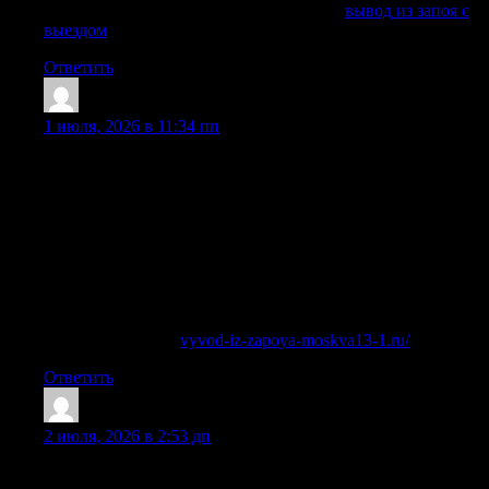
Получить дополнительные сведения —
вывод из запоя с
выездом
Ответить
Williamaroum
:
1 июля, 2026 в 11:34 пп
Опытные специалисты знают, что запой может
развиваться по-разному. У одного человека симптомы
появляются уже на второй день, у другого тяжелый
абстинентный синдром формируется после недели
употребления. Поэтому наркологи не используют один и
тот же метод для всех. Наркологу важно увидеть пациента,
задать вопросы, оценить общее здоровье и понять, можно
ли вывести человека из запоя дома или лучше сразу
направить его в клинику.
Подробнее тут —
vyvod-iz-zapoya-moskva13-1.ru/
Ответить
Albertvap
:
2 июля, 2026 в 2:53 дп
звоните круглосуточно по телефону горячей линии