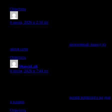
Перешлите тому кто ищет участок
Ответить
Stevenbix
:
6 июля, 2026 в 2:18 пп
Вывод из запоя в клинике и на дому в Сочи: лечение
алкоголизма, капельница, детоксикация, помощь
нарколога круглосуточно, анонимно и безопасно.
Получить больше информации —
анонимный вывод из
запоя сочи
Ответить
ShawnLah
:
6 июля, 2026 в 7:44 пп
Круглосуточная наркологическая помощь: вызов
нарколога и врача на дом в Казани, детоксикация, снятие
запоя, консультация и лечение зависимости анонимно.
Цена.
Исследовать вопрос подробнее —
вызов нарколога на дом
в казани
Ответить