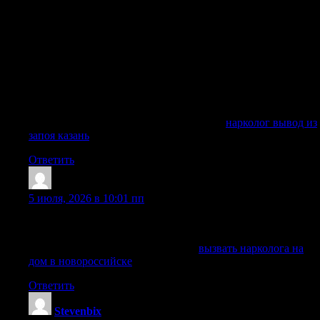
Вывод из запоя на дому в Казани удобен, когда близкий
человек не готов ехать в клинику, плохо переносит дорогу
или находится в состоянии сильной слабости. Врач
приезжает на дому, сохраняет анонимность, спокойно
объясняет процесс и начинает лечение только после
осмотра и согласия пациента. Вызов врача на дому
особенно важен, если муж, отец, брат, мама или другой
близкий уже не может перестать пить и нуждается в
срочной помощи.
Получить дополнительные сведения —
нарколог вывод из
запоя казань
Ответить
Charlesraw
:
5 июля, 2026 в 10:01 пп
Соблюдаем конфиденциальность, бережно общаемся с
пациентом и его близкими на каждом этапе.
Исследовать вопрос подробнее —
вызвать нарколога на
дом в новороссийске
Ответить
Stevenbix
: