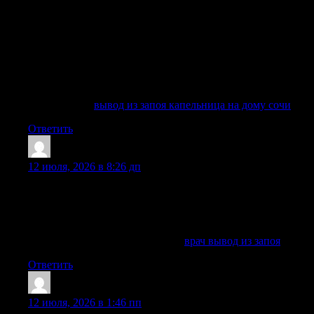
Вывод из запоя в Сочи требуется, когда человек не может
самостоятельно прекратить употребление алкоголя,
испытывает тяжелое похмелья, симптомы ломки, тревогу,
рвоту, бессонницу, слабость, ухудшение самочувствие и
изменение поведение. Даже если запой длится всего
несколько дней, риск осложнений для здоровья остается
высокий: страдают сердце, печень, почки, нервного
системы, психика и общее состояние организма.
Детальнее —
вывод из запоя капельница на дому сочи
Ответить
DiegoVib
:
12 июля, 2026 в 8:26 дп
Вывод из запоя в Казани на дому и в клинике: врач-
нарколог, капельница, детоксикация, лечение алкоголизма,
кодирование, реабилитация. Круглосуточная помощь
анонимно.
Подробнее можно узнать тут —
врач вывод из запоя
Ответить
Jamesres
:
12 июля, 2026 в 1:46 пп