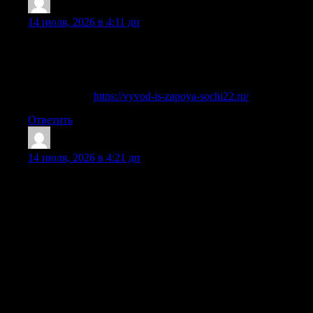
DonaldGligh
:
14 июля, 2026 в 4:11 дп
выездная наркологическая служба оперативно приедет по
указанному адресу, имея при себе все необходимое
оборудование и медикаменты, в том числе для оказания
неотложной помощи.
Детальнее —
https://vyvod-is-zapoya-sochi22.ru/
Ответить
CharlesNem
:
14 июля, 2026 в 4:21 дп
Программа лечения алкоголизма в нашем центре состоит
из нескольких последовательных шагов, каждый из
которых крайне важен для достижения устойчивой
ремиссии. Сначала проводится экстренная детоксикация и
вывод из запоя, затем подключается медикаментозная
поддержка и кодирование, и завершает курс реабилитация
с психологической поддержкой. Все этапы тесно связаны
между собой, и только комплексное лечение позволяет
рассчитывать на полный отказ от алкоголя. Рассмотрим
каждый этап подробнее. Лечение алкоголизма — это путь,
который начинается с признания проблемы, и мы