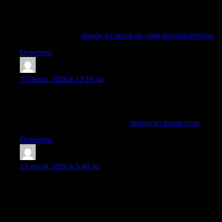
звоните круглосуточно по телефону горячей линии
клиники: наши специалисты готовы оказать необходимую
помощь в решении проблемы алкогольной зависимости.
Узнать больше —
вывод из запоя на дому круглосуточно
Ответить
TerryPlere
:
13 июля, 2026 в 12:18 дп
Запоя вывод в клинике Сочи: лечение алкогольной
зависимости, капельница, детоксикация, помощь
нарколога на дому, кодирование и реабилитация анонимно
Подробнее можно узнать тут —
вывод из запоя сочи
Ответить
Jamesres
:
13 июля, 2026 в 5:48 дп
Вывод из запоя в Сочи требуется, когда человек не может
самостоятельно прекратить употребление алкоголя,
испытывает похмелья, признаки ломки, тревогу,
бессонницу, рвоту, сильную слабость или резкое
ухудшение самочувствие. Даже если запой длится