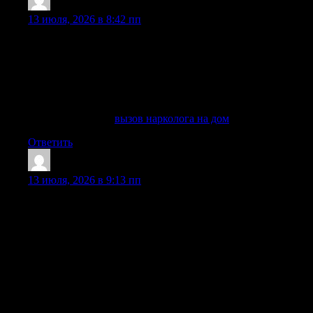
Davidelank
:
13 июля, 2026 в 8:42 пп
На странице услуги можно использовать и такую
формулировку: нарколог на дом в — экстренная помощь
при алкогольной и наркотической зависимости. В
Балашихе выездной формат востребован, когда нужна
быстрая помощь без поездки в клинику, без ожидания
приема и без лишнего внимания соседей.
Узнать больше —
вызов нарколога на дом
Ответить
WilliamWRERN
:
13 июля, 2026 в 9:13 пп
Вывод из запоя в Сочи требуется, когда человек не может
самостоятельно выйти из длительного употребления
алкоголя, испытывает тяжелое похмелье, тревогу,
бессонницу, тошноту, скачки давления, признаки
интоксикации или резкое ухудшение состояния. В такой
ситуации важно не ждать недели и не подбирать средства
самостоятельно: лечение запоя должен проводить врач,
потому что при отравлении алкоголем, хронических
заболеваниях и приеме большого количества таблеток