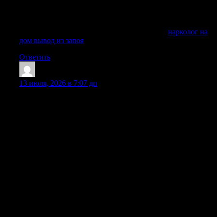
несколько дней, риск осложнений остается высокий:
страдают системы организма, печень, сердце, сосуды,
нервная система, психика и общее состояние здоровья.
Получить дополнительную информацию —
нарколог на
дом вывод из запоя
Ответить
Georgelasia
:
13 июля, 2026 в 7:07 дп
Наши специалисты используют эффективные методы
детоксикации, которые помогают быстро устранить
физическую тягу к наркотикам и нормализовать работу
внутренних органов. Индивидуальный подход к каждому
больному, грамотный подбор лекарственных средств и
многолетний опыт врачей-наркологов гарантируют
высокие результаты лечения. Здесь вы найдете всю
необходимую информацию о том, как проходит
детоксикация от наркотиков в нашем центре, какие
методики применяются и почему так важно не
откладывать обращение за профессиональной помощью.
Мы также даем подробные рекомендации родственникам
наркозависимых, помогая им правильно вести себя в
кризисной ситуации и преодолеть страх осуждения.