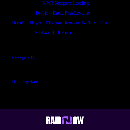
Anthonycrabe
к
MW3 Shotguns Leveling
Richardlof
к
Diablo 4 Battle Pass Leveling
Herminia Neyer
к
Covenant Renown 1-80 LvL Farm
JamesFap
к
A Distant Pull Farm
Archives
Январь 2023
Categories
Uncategorized