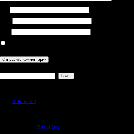
Имя
Email
Сайт
Сохранить моё имя, email и адрес сайта в этом браузере для
последующих моих комментариев.
Поиск
Поиск
Recent Posts
Hello world!
Recent Comments
Jamieagita
к
Fists of Fate