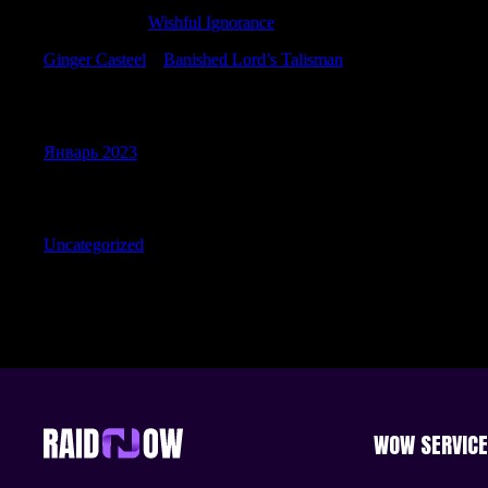
RonaldEloth
к
Wishful Ignorance
Ginger Casteel
к
Banished Lord’s Talisman
Archives
Январь 2023
Categories
Uncategorized
WOW SERVIC