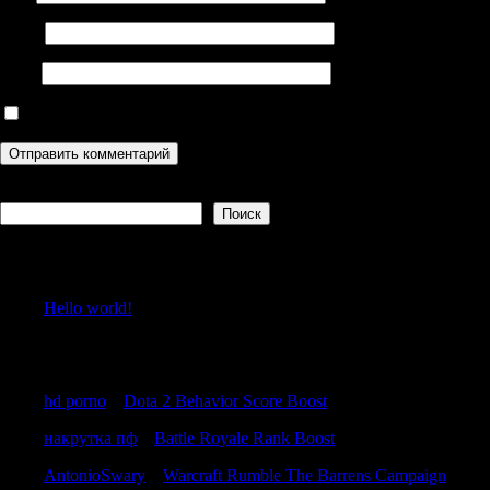
Email
Сайт
Сохранить моё имя, email и адрес сайта в этом браузере дл
Поиск
Поиск
Recent Posts
Hello world!
Recent Comments
hd porno
к
Dota 2 Behavior Score Boost
накрутка пф
к
Battle Royale Rank Boost
AntonioSwary
к
Warcraft Rumble The Barrens Campaign