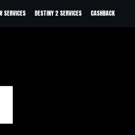
 SERVICES
DESTINY 2 SERVICES
CASHBACK
s Of Osiris (You + 2 of our pros)
чены
*