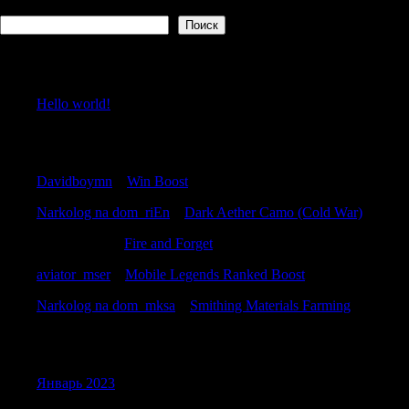
Поиск
Поиск
Recent Posts
Hello world!
Recent Comments
Davidboymn
к
Win Boost
Narkolog na dom_riEn
к
Dark Aether Camo (Cold War)
RonaldEloth
к
Fire and Forget
aviator_mser
к
Mobile Legends Ranked Boost
Narkolog na dom_mksa
к
Smithing Materials Farming
Archives
Январь 2023