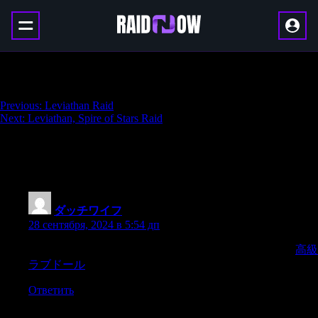
Leviathan, Eater of Worlds Raid
Навигация
Previous:
Leviathan Raid
Next:
Leviathan, Spire of Stars Raid
по
записям
One thought on “
Leviathan, Eater of
Worlds Raid
”
ダッチワイフ
:
28 сентября, 2024 в 5:54 дп
dominated by self-criticism and constant struggle to change,
高級
ラブドール
to be “better,
Ответить
Добавить комментарий