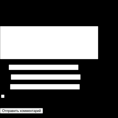
Ваш адрес email не будет опубликован.
Обязательные поля
помечены
*
Комментарий
*
Имя
Email
Сайт
Сохранить моё имя, email и адрес сайта в этом браузере для
последующих моих комментариев.