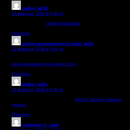
melbet_ukMi
:
22 февраля, 2026 в 9:46 дп
melbet bookmaker
melbet bookmaker
.
Ответить
proekt pereplanirovki kvartiri_beKr
:
22 февраля, 2026 в 9:46 дп
проектная организация для перепланировки квартиры
proekt-pereplanirovki-kvartiry22.ru
.
Ответить
melbet_imPa
:
22 февраля, 2026 в 9:50 дп
мелбет рабочее зеркало скачать
мелбет рабочее зеркало
скачать
.
Ответить
vnedrenie 1s_epml
: