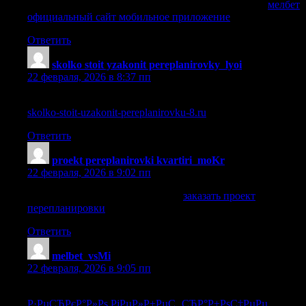
мелбет официальный сайт мобильное приложение
мелбет
официальный сайт мобильное приложение
.
Ответить
skolko stoit yzakonit pereplanirovky_lyoi
:
22 февраля, 2026 в 8:37 пп
сколько стоит узаконить перепланировку в квартире
skolko-stoit-uzakonit-pereplanirovku-8.ru
.
Ответить
proekt pereplanirovki kvartiri_moKr
:
22 февраля, 2026 в 9:02 пп
заказать проект перепланировки
заказать проект
перепланировки
.
Ответить
melbet_vsMi
:
22 февраля, 2026 в 9:05 пп
Р·РµСЂРєР°Р»Рѕ РјРµР»Р±РµС‚ СЂР°Р±РѕС‡РµРµ
Р·РµСЂРєР°Р»Рѕ РјРµР»Р±РµС‚ СЂР°Р±РѕС‡РµРµ
.