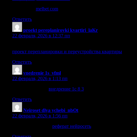
melbet com
melbet com
.
Ответить
proekt pereplanirovki kvartiri_laKr
:
22 февраля, 2026 в 12:37 пп
проект перепланировки и переустройства квартиры
проект перепланировки и переустройства квартиры
.
Ответить
vnedrenie 1s_vfml
:
22 февраля, 2026 в 1:13 пп
внедрение 1с 8 3
внедрение 1с 8 3
.
Ответить
Neiroset dlya ychebi_nbOt
:
22 февраля, 2026 в 1:56 пп
реферат нейросеть
реферат нейросеть
.
Ответить