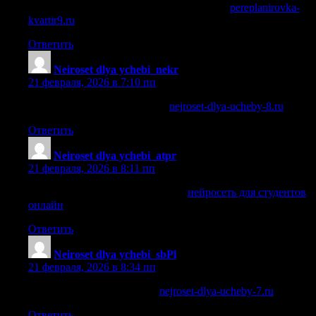
узаконивание перепланировки квартиры
pereplanirovka-
kvartir9.ru
.
Ответить
Neiroset dlya ychebi_nekr
:
21 февраля, 2026 в 7:10 пп
нейросеть онлайн для учебы
nejroset-dlya-ucheby-8.ru
.
Ответить
Neiroset dlya ychebi_atpr
:
21 февраля, 2026 в 8:11 пп
нейросеть для студентов онлайн
нейросеть для студентов
онлайн
.
Ответить
Neiroset dlya ychebi_sbPl
:
21 февраля, 2026 в 8:34 пп
нейросеть текст для учебы
nejroset-dlya-ucheby-7.ru
.
Ответить