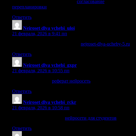
согласование перепланировки
согласование
перепланировки
.
Ответить
Neiroset dlya ychebi_uloi
:
21 февраля, 2026 в 9:41 пп
нейросеть для студентов онлайн
nejroset-dlya-ucheby-5.ru
.
Ответить
Neiroset dlya ychebi_gxpr
:
21 февраля, 2026 в 10:55 пп
реферат нейросеть
реферат нейросеть
.
Ответить
Neiroset dlya ychebi_rckr
:
21 февраля, 2026 в 10:58 пп
нейросети для студентов
нейросети для студентов
.
Ответить