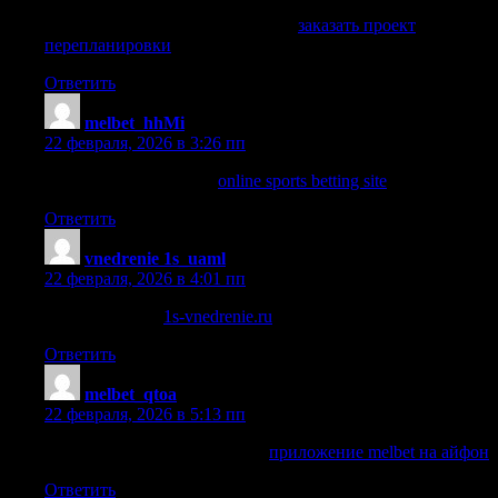
заказать проект перепланировки
заказать проект
перепланировки
.
Ответить
melbet_hhMi
:
22 февраля, 2026 в 3:26 пп
online sports betting site
online sports betting site
.
Ответить
vnedrenie 1s_uaml
:
22 февраля, 2026 в 4:01 пп
внедрение 1с 8
1s-vnedrenie.ru
.
Ответить
melbet_qtoa
:
22 февраля, 2026 в 5:13 пп
приложение melbet на айфон
приложение melbet на айфон
.
Ответить