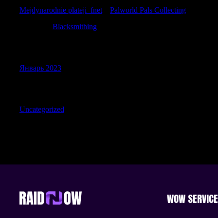
Mejdynarodnie plateji_fnet
к
Palworld Pals Collecting
ScottDit
к
Blacksmithing
Archives
Январь 2023
Categories
Uncategorized
WOW SERVIC