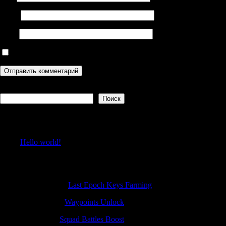
Email
Сайт
Сохранить моё имя, email и адрес сайта в этом браузере дл
Поиск
Поиск
Recent Posts
Hello world!
Recent Comments
NicolasNoB
к
Last Epoch Keys Farming
Jamesscesk
к
Waypoints Unlock
JamesFap
к
Squad Battles Boost