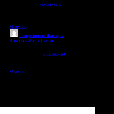
Мы предлагаем:
накрутка пф
Наши инструменты помогут быстро улучшить
поведенческие показатели вашего ресурса и поднять
позиции в выдаче!
Ответить
поведенческие факторы
:
4 августа, 2026 в 1:29 пп
Твой сайт заслуживает больше трафика!
Здесь ты найдешь:
пф накрутка
Поднимаем позиции без штрафов — только живые
поведенческие сигналы!
Ответить
Добавить комментарий
Ваш адрес email не будет опубликован.
Обязательные поля
помечены
*
Комментарий
*