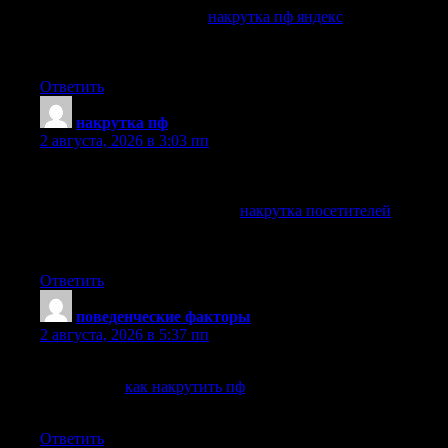
Наш сервис предлагает:
накрутка пф яндекс
Работаем чисто, без рисков, с гарантией результата уже в
первую неделю!
Ответить
накрутка пф
:
2 августа, 2026 в 3:03 пп
Поведенческие факторы — ключевой ранжирующий
сигнал Яндекса.
Мы предлагаем безопасную:
накрутка посетителей
Используем прокси, случайные сценарии и естественный
тайминг — без фильтров!
Ответить
поведенческие факторы
:
2 августа, 2026 в 5:37 пп
Продвижение через поведенческие факторы — это просто.
Выбирайте:
как накрутить пф
Быстро, качественно, с отчетом по каждому сеансу.
Ответить