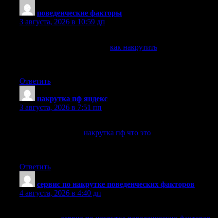
поведенческие факторы
:
3 августа, 2026 в 10:59 дп
Не знаете, что такое ПФ и зачем они нужны?
Мы расскажем и покажем:
как накрутить
Пошагово объясняем механику и помогаем внедрить
безопасную накрутку на вашем проекте!
Ответить
накрутка пф яндекс
:
3 августа, 2026 в 7:51 пп
Хотите узнать, как работает накрутка ПФ на практике?
Мы даем доступ к:
накрутка пф что это
Попробуйте первый заказ со скидкой и убедитесь в
эффективности сами!
Ответить
сервис по накрутке поведенческих факторов
:
4 августа, 2026 в 4:40 дп
Продвижение через поведенческие факторы — это просто.