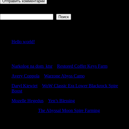
Поиск
Поиск
Recent Posts
Hello world!
Recent Comments
Narkolog na dom_ktsr
к
Restored Coffer Keys Farm
Avery Coppola
к
Warzone Abyss Camo
Daryl Kiewiet
к
WoW Classic Era Lower Blackrock Spire
Boost
Mozelle Hegedus
к
Yen’s Blessing
Robertdoolf
к
The Abyssal Moon Spire Farming
Archives