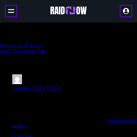
Master of ULTRA Boost
Навигация
Previous:
Kills Boost
Next:
The Justicar Title
по
записям
3 thoughts on “
Master of ULTRA Boost
”
ElbertHic
:
24 июня, 2026 в 6:38 пп
Нарколог на дом в Балашихе с быстрым приездом
специалиста, осмотром пациента и медицинской
поддержкой в наркологической клинике «Похмельная
служба».
Получить дополнительную информацию —
vrach-narkolog-
na-dom
Ответить