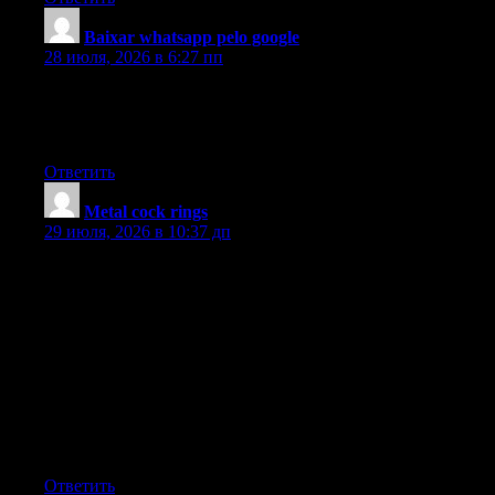
Baixar whatsapp pelo google
:
28 июля, 2026 в 6:27 пп
I?ve read some good stuff here. Definitely worth bookmarking
for revisiting. I surprise how much effort you put to make such a
magnificent informative website.
Ответить
Metal cock rings
:
29 июля, 2026 в 10:37 дп
Thanks for your ideas. One thing we have noticed is that often
banks in addition to financial institutions have in mind the
spending patterns of consumers as well as understand that many
people max outside their real credit cards around the holidays.
They wisely take advantage of this fact and start flooding your
own inbox as well as snail-mail box with hundreds of Zero APR
credit cards offers right after the holiday season closes. Knowing
that should you be like 98 in the American open public, you’ll
soar at the opportunity to consolidate financial debt and switch
balances for 0 interest rates credit cards.
Ответить