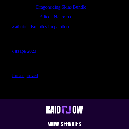
Craigcigue
к
Dragonriding Skins Bundle
Thomasprani
к
Silicon Neuroma
watitoto
к
Bounties Preparation
Archives
Январь 2023
Categories
Uncategorized
WOW SERVICES