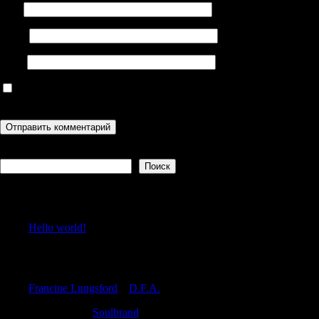
Имя
Email
Сайт
Сохранить моё имя, email и адрес сайта в этом браузере для
последующих моих комментариев.
Поиск
Поиск
Recent Posts
Hello world!
Recent Comments
Francine Lungsford
к
D.F.A.
RobertKew
к
Soulbrand