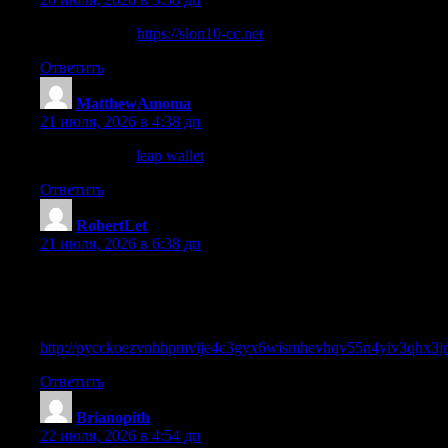
на этом сайте
https://slon10-cc.net
Ответить
MatthewAmoma
:
21 июля, 2026 в 4:38 дп
read the article
leap wallet
Ответить
RobertLet
:
21 июля, 2026 в 6:38 дп
Свободное общение, каналы, донаты, приватные и
публичные чаты, барахолка, балансы бтс руб, фин.услуги,
камикадзе пароль, вайбовость от Братанского.
http://pycckoezvnhhpmvije4c3gyx6wismhevhqv55n4yiv3qhx3j
Ответить
Brianopith
:
22 июля, 2026 в 4:54 дп