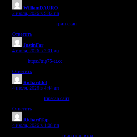
WilliamDAURO
:
2 июля, 2026 в 5:32 пп
узнать больше Здесь
трип скан
Ответить
JustinFar
:
4 июля, 2026 в 2:01 дп
другие
https://trip75-at.cc
Ответить
Richarddot
:
4 июля, 2026 в 4:44 дп
смотреть здесь
tripscan сайт
Ответить
RichardTap
:
4 июля, 2026 в 1:08 пп
перейдите на этот сайт
трип скан вход