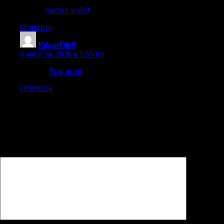
content
martian wallet
Ответить
EdgarDielf
:
6 августа, 2026 в 1:55 пп
Главная
Усн, осно
Ответить
Добавить комментарий
Ваш адрес email не будет опубликован.
Обязательные поля
помечены
*
Комментарий
*