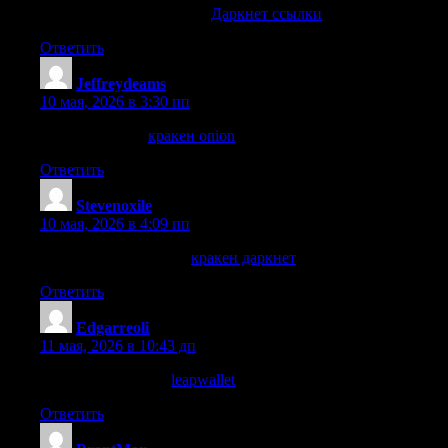
взгляните на сайте здесь
Даркнет ссылки
Ответить
Jeffreydeams
:
10 мая, 2026 в 3:30 пп
Смотреть здесь
кракен onion
Ответить
Stevenoxile
:
10 мая, 2026 в 4:09 пп
Следующая страница
кракен даркнет
Ответить
Edgarreoli
:
11 мая, 2026 в 10:43 дп
her comment is here
leapwallet
Ответить