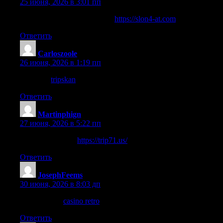
25 июня, 2026 в 3:01 пп
нажмите, чтобы подробнее
https://slon4-at.com
Ответить
Carloszoole
:
26 июня, 2026 в 1:19 пп
веб-сайт
tripskan
Ответить
Martinphign
:
27 июня, 2026 в 5:22 пп
подробнее здесь
https://trip71.us/
Ответить
JosephFeems
:
30 июня, 2026 в 8:03 дп
продолжить
casino retro
Ответить