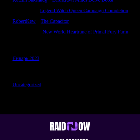
Ernestorina
к
Legend Witch Queen Campaign Completion
RobertKew
к
The Capacitor
RonaldEloth
к
New World Heartrune of Primal Fury Farm
Archives
Январь 2023
Categories
Uncategorized