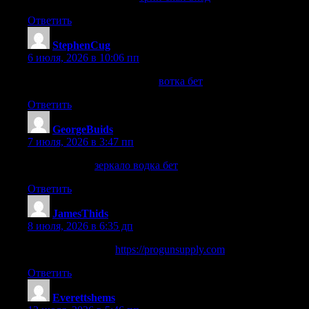
Ответить
StephenCug
:
6 июля, 2026 в 10:06 пп
нажмите, чтобы подробнее
вотка бет
Ответить
GeorgeBuids
:
7 июля, 2026 в 3:47 пп
на этом сайте
зеркало водка бет
Ответить
JamesThids
:
8 июля, 2026 в 6:35 дп
посетить веб-сайт
https://progunsupply.com
Ответить
Everettshems
: