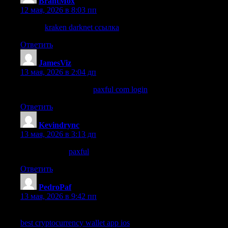
BrantMox
:
12 мая, 2026 в 8:03 пп
узнать
kraken darknet ссылка
Ответить
JamesViz
:
13 мая, 2026 в 2:04 дп
discover this info here
paxful com login
Ответить
Kevindrync
:
13 мая, 2026 в 3:13 дп
additional info
paxful
Ответить
PedroPaf
:
13 мая, 2026 в 9:42 пп
navigate to these guys
best cryptocurrency wallet app ios