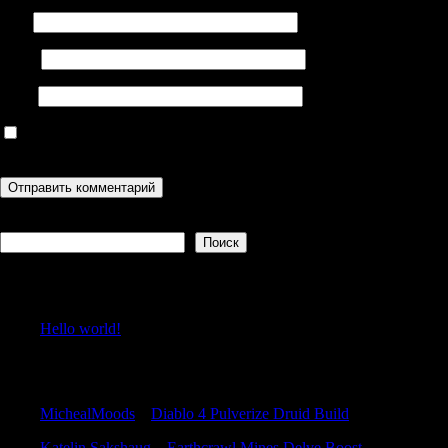
Имя
Email
Сайт
Сохранить моё имя, email и адрес сайта в этом браузере для
последующих моих комментариев.
Поиск
Поиск
Recent Posts
Hello world!
Recent Comments
MichealMoods
к
Diablo 4 Pulverize Druid Build
Katelin Sakshaug
к
Earthcrawl Mines Delve Boost