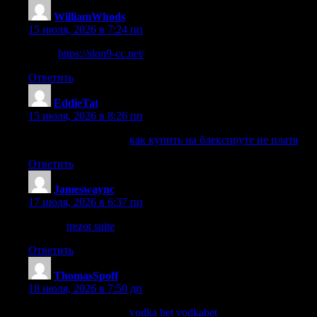
WilliamWhods
:
15 июля, 2026 в 7:24 пп
такой
https://slon9-cc.net/
Ответить
EddieTat
:
15 июля, 2026 в 8:26 пп
узнать больше Здесь
как купить на блекспруте не платя
Ответить
Jameswaync
:
17 июля, 2026 в 6:37 пп
this link
trezot suite
Ответить
ThomasSpoff
:
18 июля, 2026 в 7:50 дп
узнать больше Здесь
vodka bet vodkabet