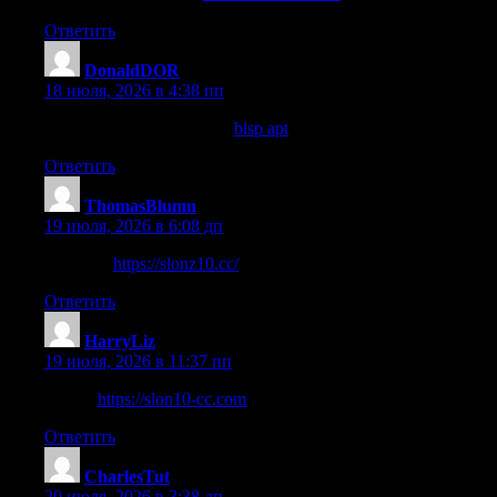
Ответить
DonaldDOR
:
18 июля, 2026 в 4:38 пп
взгляните на сайте здесь
blsp apt
Ответить
ThomasBlumn
:
19 июля, 2026 в 6:08 дп
веб-сайт
https://slonz10.cc/
Ответить
HarryLiz
:
19 июля, 2026 в 11:37 пп
узнать
https://slon10-cc.com
Ответить
CharlesTut
:
20 июля, 2026 в 3:38 дп