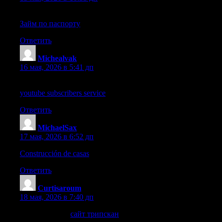
Читать далее
Займ по паспорту
Ответить
Michealvak
:
16 мая, 2026 в 5:41 дп
wikipedia reference
youtube subscribers service
Ответить
MichaelSax
:
17 мая, 2026 в 6:52 дп
Construcción de casas
— Llave en mano, Inversión inteligente
Ответить
Curtisaroum
:
18 мая, 2026 в 7:40 дп
узнать больше
сайт трипскан