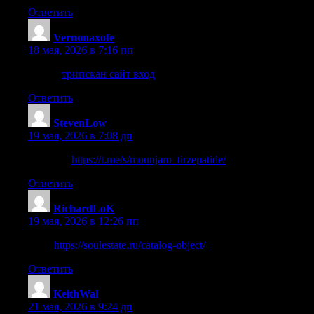
Ответить
Vernonaxofe
:
18 мая, 2026 в 7:16 пп
узнать
трипскан сайт вход
Ответить
StevenLow
:
19 мая, 2026 в 7:08 дп
веб-сайт
https://t.me/s/mounjaro_tirzepatide/
Ответить
RichardLoK
:
19 мая, 2026 в 12:26 пп
сюда
https://soulestate.ru/catalog-object/
Ответить
KeithWal
:
21 мая, 2026 в 9:24 дп