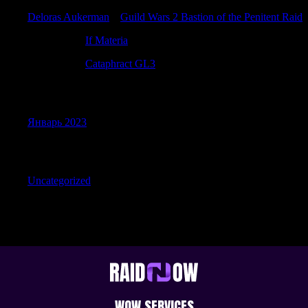
Deloras Aukerman
к
Guild Wars 2 Bastion of the Penitent Raid
DarrenDer
к
If Materia
DarrenDer
к
Cataphract GL3
Archives
Январь 2023
Categories
Uncategorized
WOW SERVICES