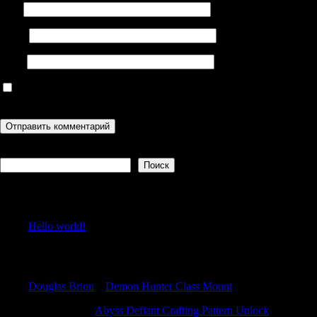
Имя
Email
Сайт
Сохранить моё имя, email и адрес сайта в этом браузере для
последующих моих комментариев.
Поиск
Поиск
Recent Posts
Hello world!
Recent Comments
Douglas Brion
к
Demon Hunter Class Mount
JacobOnene
к
Abyss Defiant Crafting Pattern Unlock