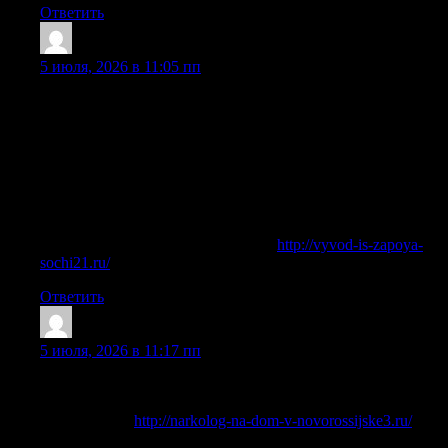
Ответить
Georgetwilt
:
5 июля, 2026 в 11:05 пп
Вывод из запоя на дому подходит пациентам, которым
необходимо получить помощь в привычной обстановке.
Вызов врача можно заказать в любое время суток:
выездная бригада приезжает по указанному адресу,
проводит осмотр, оценивает давление, пульс, степень
интоксикации, риск психозов, галлюцинаций,
судорожных реакций, инфаркта, инсульта и других
осложнений.
Получить больше информации —
http://vyvod-is-zapoya-
sochi21.ru/
Ответить
Charlesraw
:
5 июля, 2026 в 11:17 пп
Быстро собираем первичную информацию, оцениваем
риски и предлагаем подходящий вариант обращения.
Детальнее —
http://narkolog-na-dom-v-novorossijske3.ru/