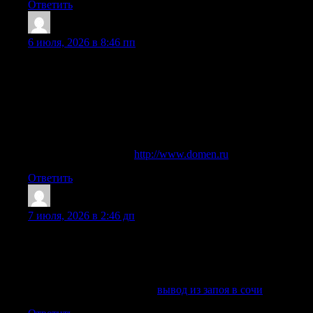
Ответить
Stevenbix
:
6 июля, 2026 в 8:46 пп
Вывод из запоя на дому удобен, когда пациенту тяжело
посещать клинику, когда близкого человека нельзя
оставить одного или когда необходимо быстро получить
помощь без поездки в больницы. Нарколог приезжает на
место, проводит обследование, фиксирует жалобы,
проверяет давление, пульс, насыщение кислородом,
оценивает риски и затем назначает лечение запоя.
Разобраться лучше —
http://www.domen.ru
Ответить
Edwardbub
:
7 июля, 2026 в 2:46 дп
выездная наркологическая служба оперативно приедет по
указанному адресу, имея при себе все необходимое
оборудование и медикаменты, в том числе для оказания
неотложной помощи.
Изучить вопрос глубже —
вывод из запоя в сочи