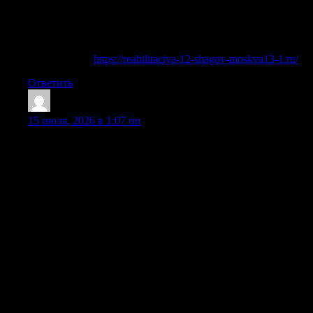
трезвость через регулярные действия. В основе программы
лежит не давление, а постепенная работа с отрицанием,
самообманом, страхами и привычкой возвращаться к
прежним решениям.
Детальнее —
https://reabilitaciya-12-shagov-moskva13-1.ru/
Ответить
MichaelDon
:
15 июля, 2026 в 1:07 пп
Врач контролирует состояние пациента на протяжении
всей процедуры — от первого введения препаратов до
стабилизации самочувствия. Обычно уже через час после
постановки капельницы уходит тошнота, нормализуется
сон, снижается тревожность и тяга к спиртному. По
завершении инфузионной терапии нарколог оставляет
необходимые медикаменты на несколько дней, дает чёткие
инструкции по их приёму и рекомендует дальнейшие
шаги: амбулаторное наблюдение, кодирование или
реабилитацию. После вывода из запоя обязательно даются
рекомендации по продолжению лечения алкоголизма,
включая кодирование и реабилитацию. Во многих случаях
— да: в частной клинике платная помощь включает
выездную стабилизацию, чтобы анонимно и быстро