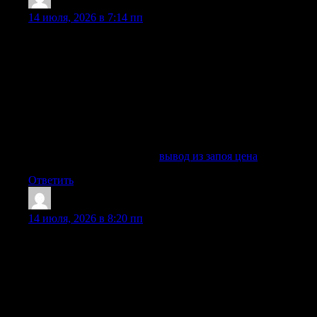
JamesAppef
:
14 июля, 2026 в 7:14 пп
Вывод из запоя на дому в Казани удобен, когда близкий
человек не готов ехать в клинику, плохо переносит дорогу
или находится в состоянии сильной слабости. Врач
приезжает на дому, сохраняет анонимность, спокойно
объясняет процесс и начинает лечение только после
осмотра и согласия пациента. Вызов врача на дому
особенно важен, если муж, отец, брат, мама или другой
близкий уже не может перестать пить и нуждается в
срочной помощи.
Изучить вопрос глубже —
вывод из запоя цена
Ответить
WilliamWRERN
:
14 июля, 2026 в 8:20 пп
Вывод запоя на дому позволяет сохранить приватность:
соседи, коллеги и знакомые не узнают о визите врача.
Наркологическая служба работает анонимно, поэтому
постановки на учет не происходит, а информация о
пациенте не передается третьим лицам. Гарантия
конфиденциальности особенно важна для тех, кто