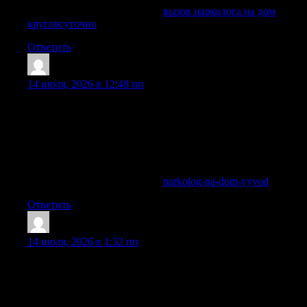
Ознакомиться с деталями —
вызов нарколога на дом
круглосуточно
Ответить
Davidelank
:
14 июля, 2026 в 12:48 пп
На странице услуги можно использовать и такую
формулировку: нарколог на дом в — экстренная помощь
при алкогольной и наркотической зависимости. В
Балашихе выездной формат востребован, когда нужна
быстрая помощь без поездки в клинику, без ожидания
приема и без лишнего внимания соседей.
Ознакомиться с деталями —
narkolog-na-dom-vyvod
Ответить
Norrissnupt
:
14 июля, 2026 в 1:32 пп
Нарколог на дом в Казани нужен в ситуации, когда
человеку требуется срочная медицинская помощь после
запоя, отравления алкоголем, наркотиков, сильного
похмелья, абстинентного синдрома или тяжелой