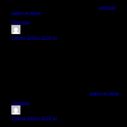
соглашением и действующими требованиями РФ.
Получить дополнительную информацию —
срочный
вывод из запоя
Ответить
Williamnoich
:
2 июля, 2026 в 12:51 дп
Наркологическая помощь клиники направлена не только
на снятие острого состояния, но и на дальнейшее лечение
алкогольной зависимости. Вывод из запоя на дому
подходит пациенту, если нет признаков тяжелого
отравления, психоза, судорог и опасных осложнений. Если
состояние больного тяжелое, врач может рекомендовать
лечение в стационаре клиники, где пациент находится под
наблюдением медицинской команды, а терапия проходит
безопаснее.
Получить дополнительные сведения —
вывод из запоя
Ответить
Richardillef
:
3 июля, 2026 в 10:26 дп