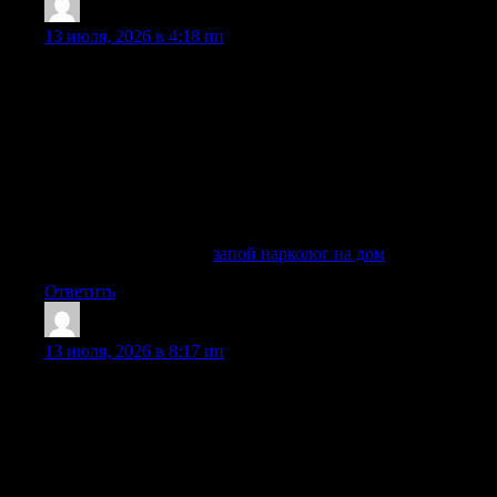
Davidelank
:
13 июля, 2026 в 4:18 пп
Нарколог на дом в Балашихе нужен, когда человек после
алкоголя, запоя, отравления, абстинентного синдрома или
употребления наркотиков не может самостоятельно
восстановиться и нуждается в медицинской помощи.
Вызов врача на дом позволяет быстро оценить состояние
пациента, провести осмотр, подобрать препараты,
назначить лекарства, поставить капельницу и определить,
возможно ли лечение в домашних условиях или требуется
госпитализация в стационаре.
Разобраться лучше —
запой нарколог на дом
Ответить
DonaldGligh
:
13 июля, 2026 в 8:17 пп
Вывод из запоя в Сочи требуется, когда человек не может
самостоятельно прекратить употребление алкоголя,
испытывает тяжелое похмелья, признаки ломки, тревогу,
бессонницу, рвоту, слабость, нарушение поведение и
резкое ухудшение самочувствие. Даже если запой длится
несколько дней, для здоровья сохраняется высокий риск