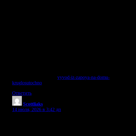
затягивается, а попытки самостоятельного вывода из
состояния запоя на дому не приносят результата, следует
обратиться к опытному врачу. Наши врачи помогут
вывести из запоя даже в самых тяжёлых случаях, когда
человек страдает от длительного употребления и
огромного желания выпить. Лечение зависимости требует
не только медикаментов, но и работы с психотерапевтом,
изменения поведения, мотивации. У нас можно заказать
услугу вывода из запоя, получить консультацию и
записаться на лечение. Опыт наших специалистов —
более 15 лет успешного лечения алкоголиков и
наркозависимых. Мы помогаем справиться с
последствиями отравления этиловым спиртом и
продуктами его распада.
Углубиться в тему —
vyvod-iz-zapoya-na-domu-
kruglosutochno
Ответить
Scottliaks
:
14 июля, 2026 в 3:42 дп
«Триумф» предоставляет широкий спектр
наркологических услуг, покрывающий все этапы работы с
зависимостью. Независимо от того, требуется ли