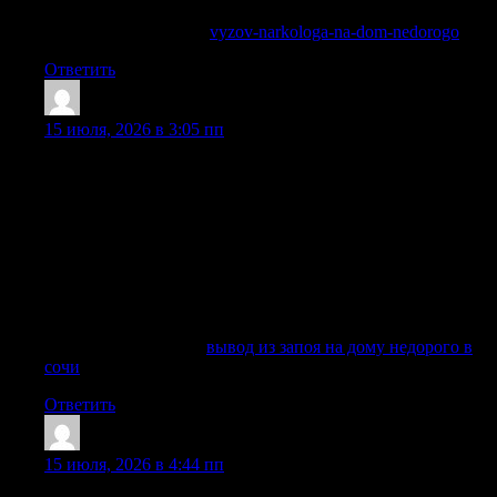
провести необходимые процедуры на месте.
Углубиться в тему —
vyzov-narkologa-na-dom-nedorogo
Ответить
ShawnhoR
:
15 июля, 2026 в 3:05 пп
Наркологическая помощь клиники направлена не только
на снятие острого состояния, но и на дальнейшее лечение
алкогольной зависимости. Вывод из запоя на дому
подходит пациенту, если нет признаков тяжелого
отравления, психоза, судорог и опасных осложнений. Если
состояние больного тяжелое, врач может рекомендовать
лечение в стационаре клиники, где пациент находится под
наблюдением медицинской команды, а терапия проходит
безопаснее.
Выяснить больше —
вывод из запоя на дому недорого в
сочи
Ответить
WilliamPleva
:
15 июля, 2026 в 4:44 пп