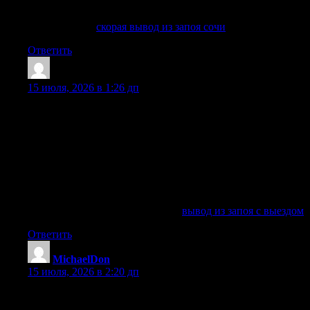
постоянно работает с людьми, занимает ответственное
место или переживает за репутацию близкого человека.
Подробнее —
скорая вывод из запоя сочи
Ответить
RobertZig
:
15 июля, 2026 в 1:26 дп
Вывод из запоя в Сочи требуется, когда человек не может
самостоятельно прекратить употребление алкоголя,
испытывает тяжелое похмелья, признаки ломки, тревогу,
бессонницу, рвоту, слабость, нарушение поведение и
резкое ухудшение самочувствие. Даже если запой длится
несколько дней, для здоровья сохраняется высокий риск
осложнений: страдают сердце, печень, почки, нервного
системы, психика и общее состояние организма.
Подробнее можно узнать тут —
вывод из запоя с выездом
Ответить
MichaelDon
:
15 июля, 2026 в 2:20 дп
Врач контролирует состояние пациента на протяжении
всей процедуры — от первого введения препаратов до