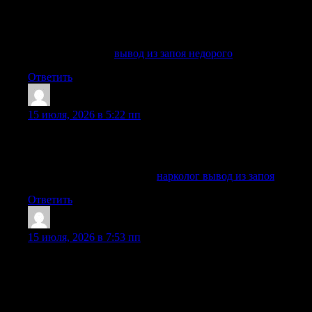
Вывод из запоя в Балашихе с медицинским наблюдением,
индивидуальным подбором терапии и помощью
специалистов в наркологической клинике «Частный
Медик 24».
Узнать больше —
вывод из запоя недорого
Ответить
Lonniewiz
:
15 июля, 2026 в 5:22 пп
Круглосуточная помощь при запое в стационаре
Балашихи. Мы работаем 24/7, обеспечивая доступность
медицинской помощи в любое время суток.
Изучить вопрос глубже —
нарколог вывод из запоя
Ответить
JosephInsab
:
15 июля, 2026 в 7:53 пп
Вывод из запоя на дому в Сочи проводится анонимно:
соседям, коллегам и третьим лицам не передается
информация о состоянии пациента, диагнозе, курсе
лечения, факте вызова врача или необходимости
дальнейшего наблюдения. Документы оформляются только