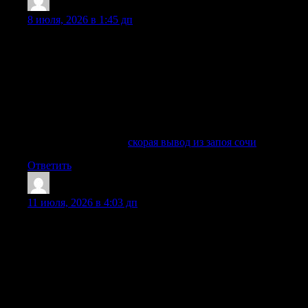
KevinSab
:
8 июля, 2026 в 1:45 дп
Вывод из запоя в Сочи требуется, когда человек не может
самостоятельно прекратить употребление алкоголя,
испытывает похмелья, признаки ломки, тревогу,
бессонницу, рвоту, сильную слабость или резкое
ухудшение самочувствие. Даже если запой длится
несколько дней, риск осложнений остается высокий:
страдают системы организма, печень, сердце, сосуды,
нервная система, психика и общее состояние здоровья.
Выяснить больше —
скорая вывод из запоя сочи
Ответить
Walterkal
:
11 июля, 2026 в 4:03 дп
Многие родственники пациентов задают вопросы о том,
есть ли шанс сразу решить проблему запрета на алкоголь.
Действительно, на первом этапе после снятия острой
интоксикации возможно провести кодирование, чтобы
человек получил поддержку на пути к трезвости. Однако в
некоторых случаях есть возможность провести кодировку
сразу после вывода из запоя и полной детоксикации