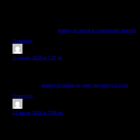
организма на дому. Решение об этом принимает врач,
оценивая реакцию сосудов и психическое самочувствие
зависимого. Мы никогда не навязываем лечение
принудительно, так как эффективность кодирования
зависит от мотивации человека.
Выяснить больше —
вывод из запоя в стационаре москва
Ответить
WilliamWRERN
:
11 июля, 2026 в 7:20 дп
Вывод из запоя в клинике Сочи: лечение алкоголизма,
капельница, детоксикация, помощь нарколога на дому и в
стационаре анонимно, круглосуточно.
Детальнее —
вывод из запоя на дому недорого в сочи
Ответить
Jamesres
:
12 июля, 2026 в 7:09 дп
выездная наркологическая служба оперативно приедет по
указанному адресу, имея при себе все необходимое
оборудование и медикаменты, в том числе для оказания