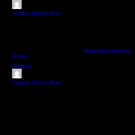
ScottMug
:
13 июля, 2026 в 8:45 пп
Для срочного обращения подходит точная формулировка
услуги: сегодня легко вызвать нарколога на дом в
балашиху круглосуточно, просто позвонив по единому
телефону нашего специализированного центра в любое
время суток, любой день (даже в выходные и праздники).
Исследовать вопрос подробнее —
вызов врача нарколога
на дом
Ответить
FrankieCendy
:
14 июля, 2026 в 3:06 дп
Каждый случай вывода из запоя требует своего подхода.
Лечение в клинике или на дому начинается с вызова
нарколога. Врач приедет быстро, проведёт осмотр,
назначит лечение. Лечение алкоголизма — длительный
процесс, и важно помнить, что для успешного
выздоровления нужно пройти длительный процесс,
который может занять несколько месяцев или даже больше,
в зависимости от степени зависимости. Если запой