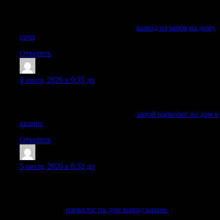
Запоя лечение в клинике Сочи: вывод из запоя на дому и в
стационаре, помощь нарколога, капельница, детоксикация,
кодирование алкоголизма анонимно
Исследовать вопрос подробнее —
вывод из запоя на дому
сочи
Ответить
ShawnLah
:
4 июля, 2026 в 9:35 дп
вызов нарколога на дом круглосуточно позволяет
получить профессиональную помощь в любое время суток.
Исследовать вопрос подробнее —
запой нарколог на дом в
казани
Ответить
Marvintek
:
5 июля, 2026 в 6:32 дп
в таких случаях вызов нарколога на дом предоставляет
возможность оценить состояние пациента и предложить
амбулаторное лечение.
Детальнее —
нарколог на дом вывод казань