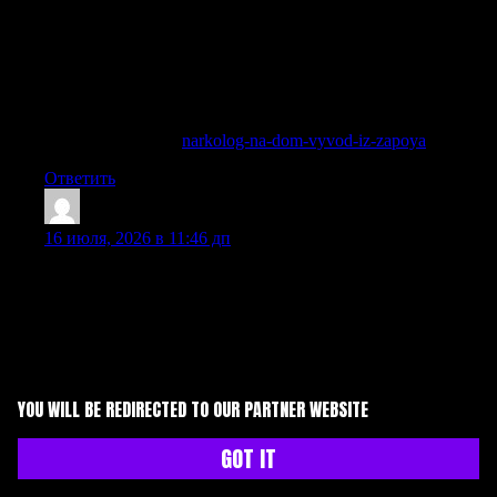
Эспераль, Налтрексон, Аквилонг), медикаментозным
вшиванием (дисульфирам, Вивитрол), гипнозом по
Довженко, а также двойным блоком. Каждый метод
подбирается врачом индивидуально, с согласия пациента и
при отсутствии противопоказаний. Опытный нарколог
объяснит, какая кодировка подойдёт именно вам, учитывая
стаж и форму зависимости.
Узнать больше —
narkolog-na-dom-vyvod-iz-zapoya
Ответить
ScottMug
:
16 июля, 2026 в 11:46 дп
Нарколог на дом в Балашихе с быстрым приездом
специалиста, осмотром пациента и медицинской
поддержкой в наркологической клинике «Похмельная
служба».
Получить дополнительную информацию — http://
Ответить
YOU WILL BE REDIRECTED TO OUR PARTNER WEBSITE
Jamesres
:
GOT IT
16 июля, 2026 в 1:10 пп
Наркологическая помощь помогает безопасно начать