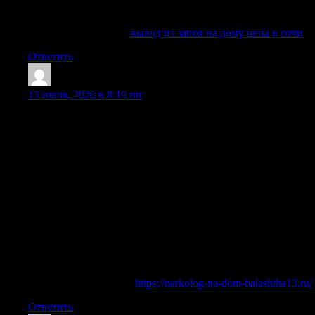
осложнений: страдают сердце, печень, почки, нервного
системы, психика и общее состояние организма.
Выяснить больше —
вывод из запоя на дому цена в сочи
Ответить
Melvintuh
:
13 июля, 2026 в 8:19 пп
Вывод из запоя — это только первый шаг в лечении
алкогольной зависимости. Без последующей терапии риск
рецидива очень высок. Наш наркологический центр
предлагает полный курс лечения алкоголизма, включая
кодирование и психотерапию. Кодирование на дому
проводится различными методами: уколом (Торпедо,
Эспераль, Налтрексон, Аквилонг), медикаментозным
вшиванием (дисульфирам, Вивитрол), гипнозом по
Довженко, а также двойным блоком. Каждый метод
подбирается врачом индивидуально, с согласия пациента и
при отсутствии противопоказаний. Опытный нарколог
объяснит, какая кодировка подойдёт именно вам, учитывая
стаж и форму зависимости.
Разобраться лучше —
https://narkolog-na-dom-balashiha13.ru/
Ответить