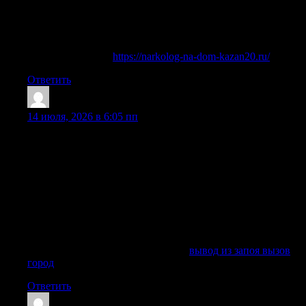
интоксикации организма. Врач приезжает на дом,
проводит осмотр пациента, оценивает симптомы,
подбирает метод терапии и оказывает необходимые услуги
анонимно, конфиденциально и с согласия больного.
Подробнее тут —
https://narkolog-na-dom-kazan20.ru/
Ответить
DouglasVic
:
14 июля, 2026 в 6:05 пп
Наркологическая помощь клиники направлена не только
на снятие острого состояния, но и на дальнейшее лечение
алкогольной зависимости. Вывод из запоя на дому
подходит пациенту, если нет признаков тяжелого
отравления, психоза, судорог и опасных осложнений. Если
состояние больного тяжелое, врач может рекомендовать
лечение в стационаре клиники, где пациент находится под
наблюдением медицинской команды, а терапия проходит
безопаснее.
Получить больше информации —
вывод из запоя вызов
город
Ответить