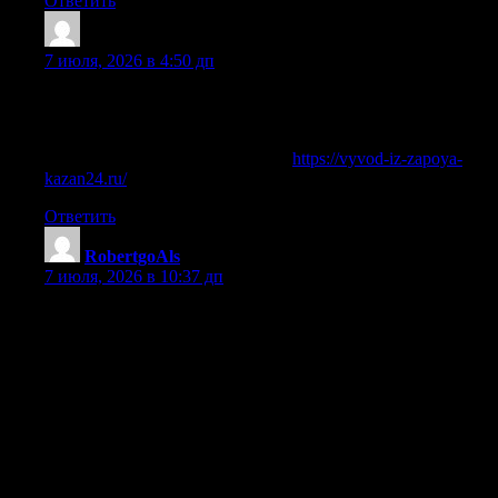
Ответить
RichardCaddy
:
7 июля, 2026 в 4:50 дп
Вывод из запоя в Казани на дому и в клинике: врач-
нарколог, капельница, лечение алкоголизма, детоксикация,
кодирование, стационар и реабилитация
Подробнее можно узнать тут —
https://vyvod-iz-zapoya-
kazan24.ru/
Ответить
RobertgoAls
:
7 июля, 2026 в 10:37 дп
Врач контролирует состояние пациента на протяжении
всей процедуры — от первого введения препаратов до
стабилизации самочувствия. Обычно уже через час после
постановки капельницы уходит тошнота, нормализуется
сон, снижается тревожность и тяга к спиртному. По
завершении инфузионной терапии нарколог оставляет
необходимые медикаменты на несколько дней, дает чёткие
инструкции по их приёму и рекомендует дальнейшие
шаги: амбулаторное наблюдение, кодирование или
реабилитацию. После вывода из запоя обязательно даются