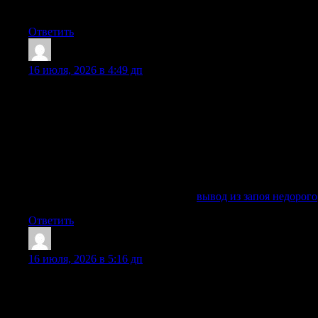
Узнать больше — http://
Ответить
Richardsat
:
16 июля, 2026 в 4:49 дп
Вывод из запоя на дому подходит пациентам, которым
необходимо получить помощь в привычной обстановке.
Вызов врача можно заказать в любое время суток:
выездная бригада приезжает по указанному адресу,
проводит осмотр, оценивает давление, пульс, степень
интоксикации, риск психозов, галлюцинаций,
судорожных реакций, инфаркта, инсульта и других
осложнений.
Получить больше информации —
вывод из запоя недорого
Ответить
Williamnak
:
16 июля, 2026 в 5:16 дп
Наркологическая клиника в Балашихе предлагает срочный
вывод из запоя в условиях стационара. Круглосуточная
наркологическая помощь позволяет быстро и безопасно