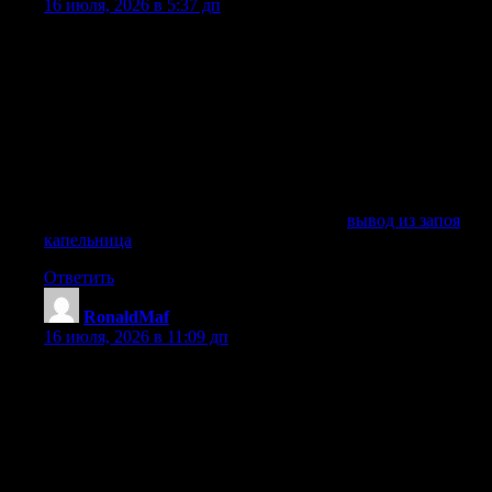
16 июля, 2026 в 5:37 дп
Вывод из запоя на дому в Казани позволяет получить
медицинскую помощь без очередей, учета и лишнего
стресса. Врач приезжает по месту проживания, сохраняет
конфиденциальность, спокойно говорит с пациентом и
близкими, проводит первичную диагностику и начинает
лечение только при наличии согласия. Если человек
отказывается лечиться, доктор может провести
мотивационную беседу, но принудительное лечение без
законных оснований не проводится.
Получить дополнительные сведения —
вывод из запоя
капельница
Ответить
RonaldMaf
:
16 июля, 2026 в 11:09 дп
Вывод из запоя — это только первый шаг в лечении
алкогольной зависимости. Без последующей терапии риск
рецидива очень высок. Наш наркологический центр
предлагает полный курс лечения алкоголизма, включая
кодирование и психотерапию. Кодирование на дому
проводится различными методами: уколом (Торпедо,