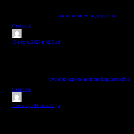
в пределах медицинской работы, а постановки на учет при
обращении в частную клинику не происходит.
Разобраться лучше —
вывод из запоя на дому цена
Ответить
FrankieCendy
:
16 июля, 2026 в 3:36 дп
Обращаем внимание, что таблица носит ознакомительный
характер. Точную программу лечения и финальную цену
определяет врач после осмотра и необходимых анализов.
Врач нарколог бесплатно ответит на все ваши вопросы по
услуге вывода из запоя на дому и оформит вызов врача.
Подробнее тут —
vyvod-iz-zapoya-na-domu-kruglosutochno
Ответить
WilliamPleva
:
16 июля, 2026 в 4:37 дп
Вывод из запоя в Балашихе с медицинским наблюдением,
индивидуальным подбором терапии и помощью
специалистов в наркологической клинике «Частный
Медик 24».