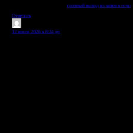
неотложной помощи.
Изучить вопрос глубже —
срочный вывод из запоя в сочи
Ответить
DarylRon
:
12 июля, 2026 в 8:24 дп
Запой — опасное состояние, которое часто
сопровождается тяжелой интоксикацией, рвотой,
бессонницей, скачками артериального давления,
депрессией. Симптомы абстинентного синдрома при
отмене алкоголя похожи на ломку у наркозависимых, но
имеют свои особенности. Лечение алкогольного запоя
необходимо начинать немедленно, так как длительное
употребление разрушает внутренние органы, нервную
систему, вызывает психические расстройства. Женский
организм страдает от запоя сильнее, но и мужской требует
срочного лечения. Если вы заметили у близкого человека
такие симптомы, как слабость, спутанность сознания,
галлюцинации, судороги, — нужно вызывать врача.
Вывод из запоя в таких случаях лучше проводить в
стационаре под круглосуточным наблюдением. Лечение на
дому возможно только при удовлетворительном
самочувствии и отсутствии риска психоза. Наш врач
приедет и объективно оценит, какое лечение оптимально.