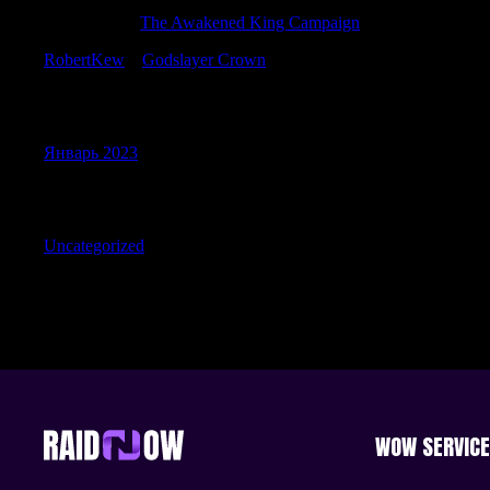
Williamvab
к
The Awakened King Campaign
RobertKew
к
Godslayer Crown
Archives
Январь 2023
Categories
Uncategorized
WOW SERVIC