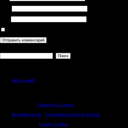
Email
Сайт
Сохранить моё имя, email и адрес сайта в этом браузере дл
Поиск
Поиск
Recent Posts
Hello world!
Recent Comments
Ernestorina
к
Tomorrow’s Answer
Beau Ducceschi
к
Gunslinger Archetype Unlock
RonaldEloth
к
Duality Catalyst