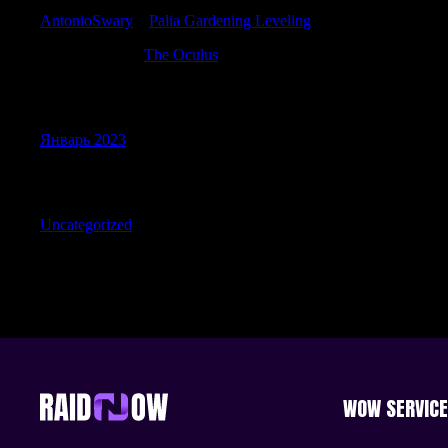
AntonioSwary
к
Palia Gardening Leveling
Matthewdoult
к
The Oculus
Archives
Январь 2023
Categories
Uncategorized
WOW SERVIC