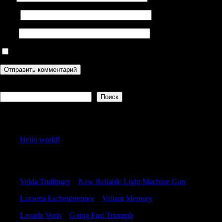
Email
Сайт
Сохранить моё имя, email и адрес сайта в этом браузере дл
Поиск
Поиск
Recent Posts
Hello world!
Recent Comments
Velda Trullinger
к
New Reliable Light Machine Gun
Lucretia Eschenbrenner
к
Valiant Memory
Lavada Voris
к
Going Fast Triumph