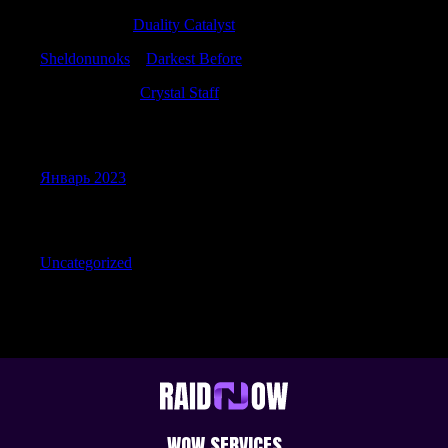
PatrickIdiop
к
Duality Catalyst
Sheldonunoks
к
Darkest Before
Randalldolve
к
Crystal Staff
Archives
Январь 2023
Categories
Uncategorized
WOW SERVICES