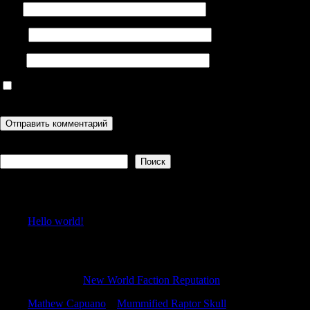
Имя
Email
Сайт
Сохранить моё имя, email и адрес сайта в этом браузере для
последующих моих комментариев.
Поиск
Поиск
Recent Posts
Hello world!
Recent Comments
EdwinLut
к
New World Faction Reputation
Mathew Capuano
к
Mummified Raptor Skull