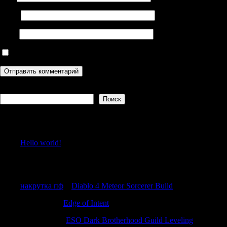
Email
Сайт
Сохранить моё имя, email и адрес сайта в этом браузере дл
Поиск
Поиск
Recent Posts
Hello world!
Recent Comments
накрутка пф
к
Diablo 4 Meteor Sorcerer Build
Williamdut
к
Edge of Intent
RobertKew
к
ESO Dark Brotherhood Guild Leveling