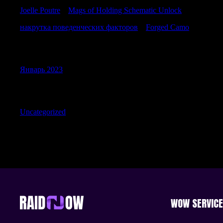
Joelle Poutre
к
Mags of Holding Schematic Unlock
накрутка поведенческих факторов
к
Forged Camo
Archives
Январь 2023
Categories
Uncategorized
WOW SERVIC