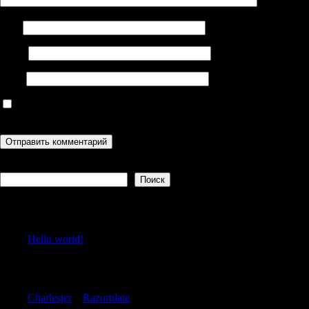
Имя
Email
Сайт
Сохранить моё имя, email и адрес сайта в этом браузере для
последующих моих комментариев.
Поиск
Поиск
Recent Posts
Hello world!
Recent Comments
Charlesjer
к
Razorplate