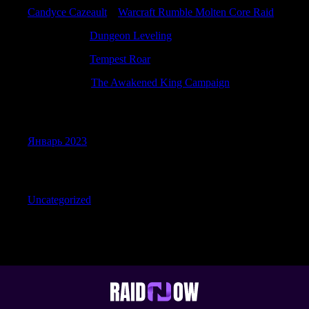
Candyce Cazeault
к
Warcraft Rumble Molten Core Raid
RichardPex
к
Dungeon Leveling
RobertKew
к
Tempest Roar
Robertdoolf
к
The Awakened King Campaign
Archives
Январь 2023
Categories
Uncategorized