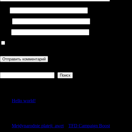
Имя
Email
Сайт
Сохранить моё имя, email и адрес сайта в этом браузере для
последующих моих комментариев.
Поиск
Поиск
Recent Posts
Hello world!
Recent Comments
Mejdynarodnie plateji_awet
к
TFD Campaign Boost