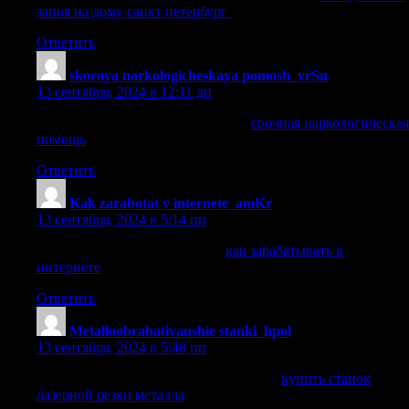
запоя на дому санкт петербург
.
Ответить
skoraya narkologicheskaya pomosh_vrSn
:
13 сентября, 2024 в 12:11 дп
срочная наркологическая помощь
срочная наркологическая
помощь
.
Ответить
Kak zarabotat v internete_amKr
:
13 сентября, 2024 в 5:14 пп
как зарабатывать в интернете
как зарабатывать в
интернете
.
Ответить
Metalloobrabativaushie stanki_hpol
:
13 сентября, 2024 в 5:48 пп
купить станок лазерной резки металла
купить станок
лазерной резки металла
.