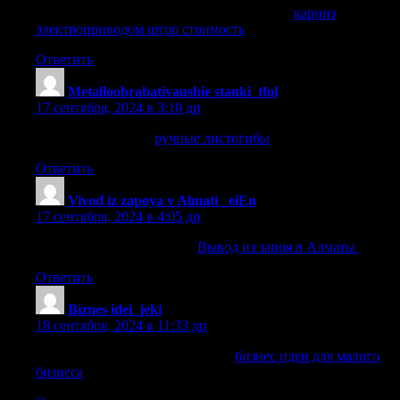
карниз электроприводом штор стоимость
карниз
электроприводом штор стоимость
.
Ответить
Metalloobrabativaushie stanki_tfol
:
17 сентября, 2024 в 3:10 дп
ручные листогибы
ручные листогибы
.
Ответить
Vivod iz zapoya v Almati _eiEn
:
17 сентября, 2024 в 4:05 дп
Вывод из запоя в Алматы
Вывод из запоя в Алматы
.
Ответить
Biznes idei_jeki
:
18 сентября, 2024 в 11:33 дп
бизнес идеи для малого бизнеса
бизнес идеи для малого
бизнеса
.