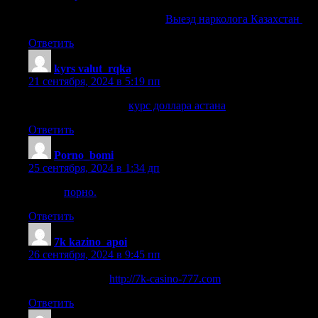
Выезд нарколога Казахстан
Выезд нарколога Казахстан
.
Ответить
kyrs valut_rqka
:
21 сентября, 2024 в 5:19 пп
курс доллара астана
курс доллара астана
.
Ответить
Porno_bomi
:
25 сентября, 2024 в 1:34 дп
порно.
порно.
.
Ответить
7k kazino_apoi
:
26 сентября, 2024 в 9:45 пп
7к слоты играть
http://7k-casino-777.com
.
Ответить