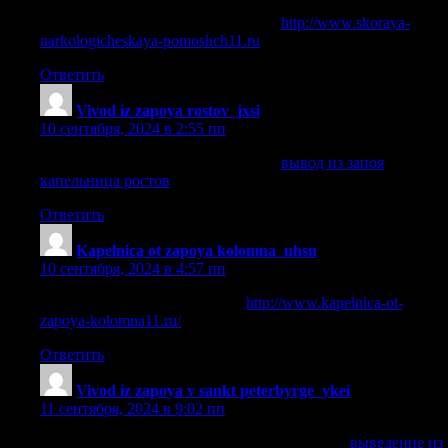
вызвать наркологическую помощь
http://www.skoraya-
narkologicheskaya-pomoshch11.ru
.
Ответить
Vivod iz zapoya rostov_jxsi
:
10 сентября, 2024 в 2:55 пп
вывод из запоя капельница ростов
вывод из запоя
капельница ростов
.
Ответить
Kapelnica ot zapoya kolomna_uhsn
:
10 сентября, 2024 в 4:57 пп
капельницы от запоя на дому
http://www.kapelnica-ot-
zapoya-kolomna11.ru/
.
Ответить
Vivod iz zapoya v sankt peterbyrge_ykei
:
11 сентября, 2024 в 9:02 пп
выведение из запоя на дому санкт петербург
выведение из