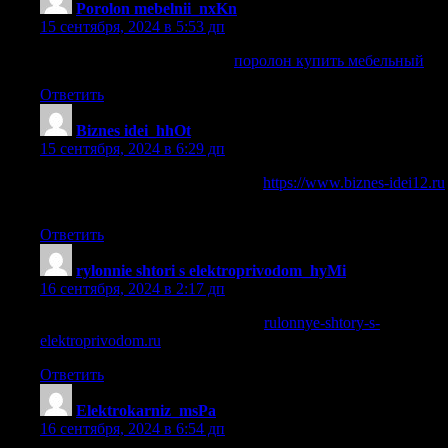
Porolon mebelnii_nxKn
:
15 сентября, 2024 в 5:53 дп
поролон купить мебельный
поролон купить мебельный
.
Ответить
Biznes idei_hhOt
:
15 сентября, 2024 в 6:29 дп
бизнес идеи для малого бизнеса
https://www.biznes-idei12.ru
.
Ответить
rylonnie shtori s elektroprivodom_hyMi
:
16 сентября, 2024 в 2:17 дп
автоматическая рулонная штора
rulonnye-shtory-s-
elektroprivodom.ru
.
Ответить
Elektrokarniz_msPa
:
16 сентября, 2024 в 6:54 дп