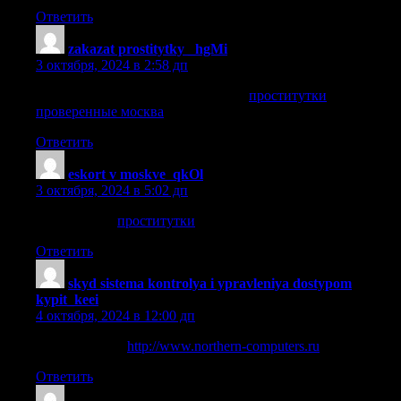
Ответить
zakazat prostitytky _hgMi
:
3 октября, 2024 в 2:58 дп
проститутки проверенные москва
проститутки
проверенные москва
.
Ответить
eskort v moskve_qkOl
:
3 октября, 2024 в 5:02 дп
проститутки
проститутки
.
Ответить
skyd sistema kontrolya i ypravleniya dostypom
kypit_keei
:
4 октября, 2024 в 12:00 дп
скуд комплект
http://www.northern-computers.ru
.
Ответить