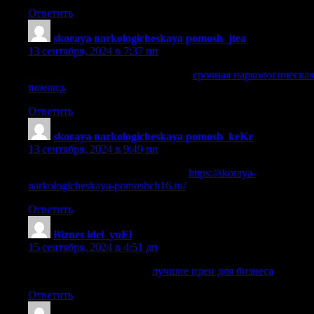
Ответить
skoraya narkologicheskaya pomosh_jtea
:
13 сентября, 2024 в 7:37 пп
срочная наркологическая помощь
срочная наркологическая
помощь
.
Ответить
skoraya narkologicheskaya pomosh_keKr
:
13 сентября, 2024 в 9:49 пп
наркологическая помощь москва
https://skoraya-
narkologicheskaya-pomoshch16.ru/
.
Ответить
Biznes idei_yuEl
:
15 сентября, 2024 в 4:51 дп
лучшие идеи для бизнеса
лучшие идеи для бизнеса
.
Ответить