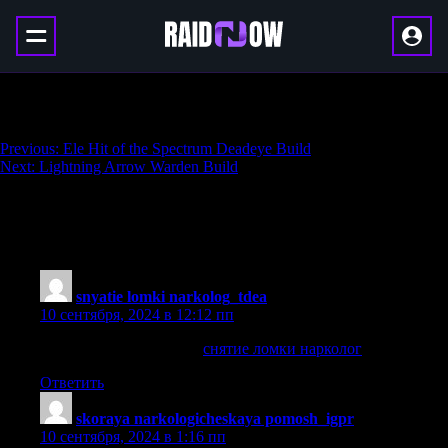
Power Siphon Locus Mines Trickster Build
Навигация
Previous:
Ele Hit of the Spectrum Deadeye Build
Next:
Lightning Arrow Warden Build
по
записям
37 thoughts on “
Power Siphon Locus Mines
Trickster Build
”
snyatie lomki narkolog_tdea
:
10 сентября, 2024 в 12:12 пп
снятие ломки нарколог
снятие ломки нарколог
.
Ответить
skoraya narkologicheskaya pomosh_igpr
:
10 сентября, 2024 в 1:16 пп