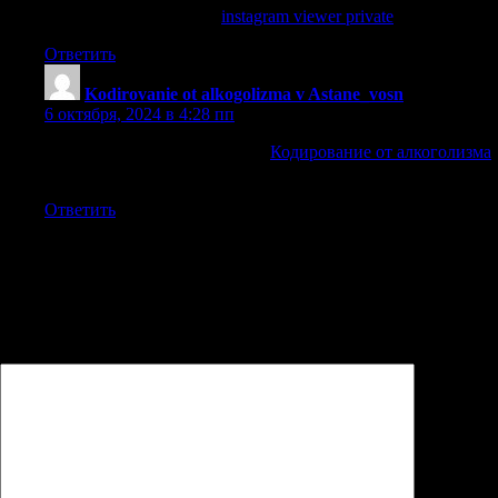
instagram viewer private
instagram viewer private
.
Ответить
Kodirovanie ot alkogolizma v Astane_vosn
:
6 октября, 2024 в 4:28 пп
Кодирование от алкоголизма
Кодирование от алкоголизма
.
Ответить
Добавить комментарий
Ваш адрес email не будет опубликован.
Обязательные поля
помечены
*
Комментарий
*