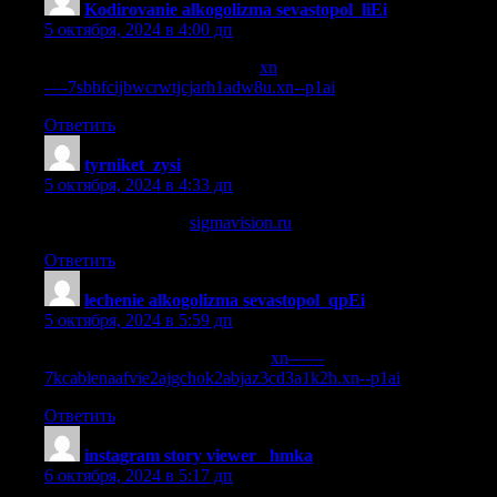
Kodirovanie alkogolizma sevastopol_liEi
:
5 октября, 2024 в 4:00 дп
кодировка от алкоголя цена
xn
—-7sbbfcijbwcrwtjcjarh1adw8u.xn--p1ai
.
Ответить
tyrniket_zysi
:
5 октября, 2024 в 4:33 дп
вертушка на входе
sigmavision.ru
.
Ответить
lechenie alkogolizma sevastopol_qpEi
:
5 октября, 2024 в 5:59 дп
лучшие лечение алкоголизма
xn——
7kcablenaafvie2ajgchok2abjaz3cd3a1k2h.xn--p1ai
.
Ответить
instagram story viewer _hmka
:
6 октября, 2024 в 5:17 дп