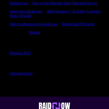
Emmett Axt
к
Vow of the Disciple Seal (Disciple-Slayer)
накрутка пф яндекс
к
4000 Damage + 20 Kills (Legend’s
Wake) Bundle
http://toolbarqueries.google.ws/
к
Pressurized Precision
JamesFap
к
Mining
Archives
Январь 2023
Categories
Uncategorized