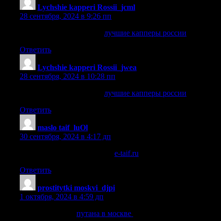
Lychshie kapperi Rossii_jcml
:
28 сентября, 2024 в 9:26 пп
лучшие капперы россии
лучшие капперы россии
.
Ответить
Lychshie kapperi Rossii_jwea
:
28 сентября, 2024 в 10:28 пп
лучшие капперы россии
лучшие капперы россии
.
Ответить
maslo taif_luOl
:
30 сентября, 2024 в 4:17 дп
моторное масло taif отзывы
e-taif.ru
.
Ответить
prostitytki moskvi_djpi
:
1 октября, 2024 в 4:59 дп
путана в москве
путана в москве
.