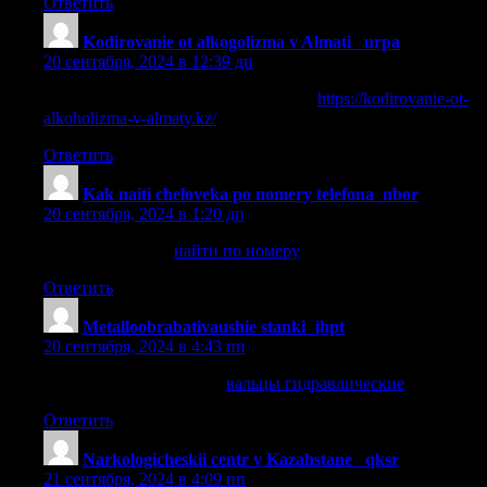
Ответить
Kodirovanie ot alkogolizma v Almati _urpa
:
20 сентября, 2024 в 12:39 дп
Кодироваться от алкоголя в Алматы
https://kodirovanie-ot-
alkoholizma-v-almaty.kz/
.
Ответить
Kak naiti cheloveka po nomery telefona_nbor
:
20 сентября, 2024 в 1:20 дп
найти по номеру
найти по номеру
.
Ответить
Metalloobrabativaushie stanki_jhpt
:
20 сентября, 2024 в 4:43 пп
вальцы гидравлические
вальцы гидравлические
.
Ответить
Narkologicheskii centr v Kazahstane _qksr
:
21 сентября, 2024 в 4:09 пп