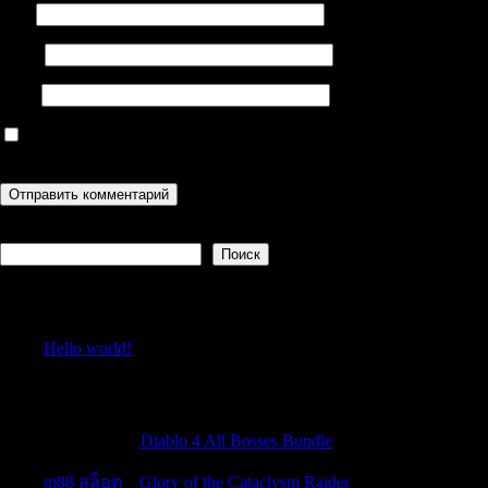
Имя
Email
Сайт
Сохранить моё имя, email и адрес сайта в этом браузере для
последующих моих комментариев.
Поиск
Поиск
Recent Posts
Hello world!
Recent Comments
Williambog
к
Diablo 4 All Bosses Bundle
m88 สล็อต
к
Glory of the Cataclysm Raider