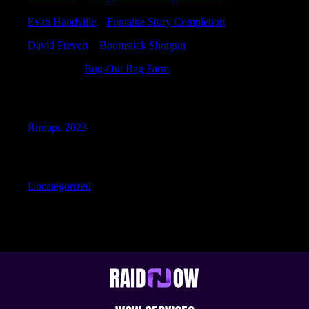
Evan Handville
к
Fontaine Story Completion
David Frevert
к
Boomstick Shotgun
Jamieagita
к
Bug-Out Bag Farm
Archives
Январь 2023
Categories
Uncategorized